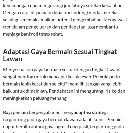
kemenangan dan mengurangi jumlahnya setelah kekalahan.
Dengan cara ini, pemain dapat melindungi modal mereka
sekaligus memaksimalkan potensi pengembalian. Mengawasi
tren dalam pengeluaran dan pendapatan juga membantu
menjaga bankroll tetap sehat.
Adaptasi Gaya Bermain Sesuai Tingkat
Lawan
Menyesuaikan gaya bermain sesuai dengan tingkat lawan
sangat penting untuk mencapai kesuksesan. Pemula perlu
bermain lebih ketat dan selektif, memilih tangan yang lebih
baik untuk dimainkan. Pendekatan ini mengurangi risiko dan
meningkatkan peluang menang.
Bagi pemain berpengalaman, mengadaptasi strategi
tergantung pada gaya bermain lawan adalah kunci. Pemain
dapat beralih antara gaya agresif dan pasif, tergantung pada