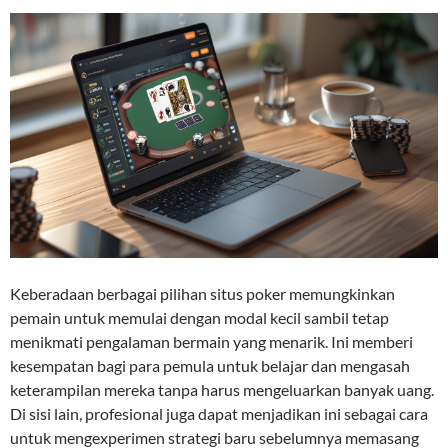
Keberadaan berbagai pilihan situs poker memungkinkan
pemain untuk memulai dengan modal kecil sambil tetap
menikmati pengalaman bermain yang menarik. Ini memberi
kesempatan bagi para pemula untuk belajar dan mengasah
keterampilan mereka tanpa harus mengeluarkan banyak uang.
Di sisi lain, profesional juga dapat menjadikan ini sebagai cara
untuk mengexperimen strategi baru sebelumnya memasang