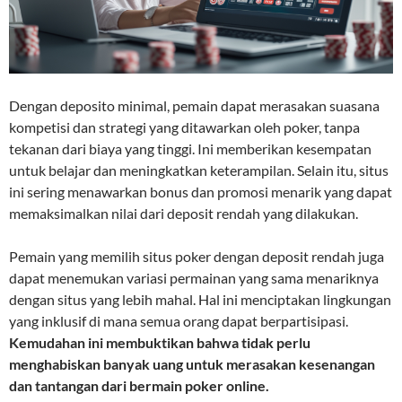
Dengan deposito minimal, pemain dapat merasakan suasana
kompetisi dan strategi yang ditawarkan oleh poker, tanpa
tekanan dari biaya yang tinggi. Ini memberikan kesempatan
untuk belajar dan meningkatkan keterampilan. Selain itu, situs
ini sering menawarkan bonus dan promosi menarik yang dapat
memaksimalkan nilai dari deposit rendah yang dilakukan.
Pemain yang memilih situs poker dengan deposit rendah juga
dapat menemukan variasi permainan yang sama menariknya
dengan situs yang lebih mahal. Hal ini menciptakan lingkungan
yang inklusif di mana semua orang dapat berpartisipasi.
Kemudahan ini membuktikan bahwa tidak perlu
menghabiskan banyak uang untuk merasakan kesenangan
dan tantangan dari bermain poker online.