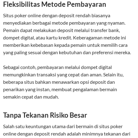
Fleksibilitas Metode Pembayaran
Situs poker online dengan deposit rendah biasanya
menyediakan berbagai metode pembayaran yang nyaman.
Pemain dapat melakukan deposit melalui transfer bank,
dompet digital, atau kartu kredit. Keberagaman metode ini
memberikan kebebasan kepada pemain untuk memilih cara
yang paling sesuai dengan kebutuhan dan preferensi mereka.
Sebagai contoh, pembayaran melalui dompet digital
memungkinkan transaksi yang cepat dan aman. Selain itu,
beberapa situs bahkan menawarkan opsi deposit dan
penarikan yang instan, membuat pengalaman bermain
semakin cepat dan mudah.
Tanpa Tekanan Risiko Besar
Salah satu keuntungan utama dari bermain di situs poker
online dengan deposit rendah adalah minimnya tekanan dari