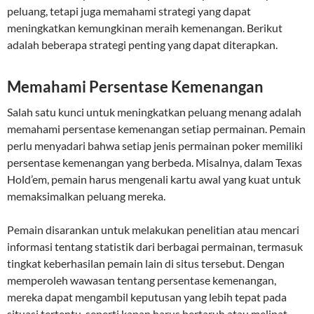
peluang, tetapi juga memahami strategi yang dapat
meningkatkan kemungkinan meraih kemenangan. Berikut
adalah beberapa strategi penting yang dapat diterapkan.
Memahami Persentase Kemenangan
Salah satu kunci untuk meningkatkan peluang menang adalah
memahami persentase kemenangan setiap permainan. Pemain
perlu menyadari bahwa setiap jenis permainan poker memiliki
persentase kemenangan yang berbeda. Misalnya, dalam Texas
Hold’em, pemain harus mengenali kartu awal yang kuat untuk
memaksimalkan peluang mereka.
Pemain disarankan untuk melakukan penelitian atau mencari
informasi tentang statistik dari berbagai permainan, termasuk
tingkat keberhasilan pemain lain di situs tersebut. Dengan
memperoleh wawasan tentang persentase kemenangan,
mereka dapat mengambil keputusan yang lebih tepat pada
situasi tertentu, seperti kapan harus bertaruh atau melipat.