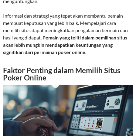
menguntungkan.
Informasi dan strategi yang tepat akan membantu pemain
membuat keputusan yang lebih baik. Mempelajari cara
memilih situs dapat meningkatkan pengalaman bermain dan
hasil yang didapat.
Pemain yang teliti dalam pemilihan situs
akan lebih mungkin mendapatkan keuntungan yang
signifikan dari permainan poker online.
Faktor Penting dalam Memilih Situs
Poker Online