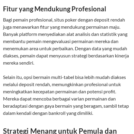
Fitur yang Mendukung Profesional
Bagi pemain profesional, situs poker dengan deposit rendah
juga menawarkan fitur yang mendukung permainan maju.
Banyak platform menyediakan alat analisis dan statistik yang
membantu pemain mengevaluasi permainan mereka dan
menemukan area untuk perbaikan. Dengan data yang mudah
diakses, pemain dapat menyusun strategi berdasarkan kinerja
mereka sendiri.
Selain itu, opsi bermain multi-tabel bisa lebih mudah diakses
melalui deposit rendah, memungkinkan profesional untuk
meningkatkan kecepatan permainan dan potensi profit.
Mereka dapat mencoba berbagai varian permainan dan
beradaptasi dengan gaya bermain yang beragam, sambil tetap
dalam kendali dengan bankroll yang dimiliki.
Strategi Menang untuk Pemula dan