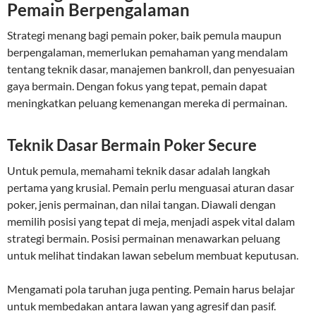
Pemain Berpengalaman
Strategi menang bagi pemain poker, baik pemula maupun
berpengalaman, memerlukan pemahaman yang mendalam
tentang teknik dasar, manajemen bankroll, dan penyesuaian
gaya bermain. Dengan fokus yang tepat, pemain dapat
meningkatkan peluang kemenangan mereka di permainan.
Teknik Dasar Bermain Poker Secure
Untuk pemula, memahami teknik dasar adalah langkah
pertama yang krusial. Pemain perlu menguasai aturan dasar
poker, jenis permainan, dan nilai tangan. Diawali dengan
memilih posisi yang tepat di meja, menjadi aspek vital dalam
strategi bermain. Posisi permainan menawarkan peluang
untuk melihat tindakan lawan sebelum membuat keputusan.
Mengamati pola taruhan juga penting. Pemain harus belajar
untuk membedakan antara lawan yang agresif dan pasif.