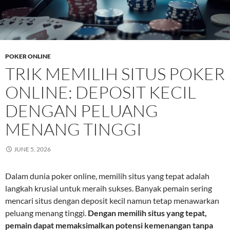
POKER ONLINE
TRIK MEMILIH SITUS POKER
ONLINE: DEPOSIT KECIL
DENGAN PELUANG
MENANG TINGGI
JUNE 5, 2026
Dalam dunia poker online, memilih situs yang tepat adalah
langkah krusial untuk meraih sukses. Banyak pemain sering
mencari situs dengan deposit kecil namun tetap menawarkan
peluang menang tinggi.
Dengan memilih situs yang tepat,
pemain dapat memaksimalkan potensi kemenangan tanpa