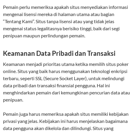
Pemain perlu memeriksa apakah situs menyediakan informasi
mengenai lisensi mereka di halaman utama atau bagian
“Tentang Kami”. Situs tanpa lisensi atau yang tidak jelas
mengenai status legalitasnya berisiko tinggi, baik dari segi
penipuan maupun perlindungan pemain.
Keamanan Data Pribadi dan Transaksi
Keamanan menjadi prioritas utama ketika memilih situs poker
online. Situs yang baik harus menggunakan teknologi enkripsi
terbaru, seperti SSL (Secure Socket Layer), untuk melindungi
data pribadi dan transaksi finansial pengguna. Hal ini
menghindarkan pemain dari kemungkinan pencurian data atau
penipuan.
Pemain juga harus memeriksa apakah situs memiliki kebijakan
privasi yang jelas. Kebijakan ini harus menjelaskan bagaimana
data pengguna akan dikelola dan dilindungi. Situs yang