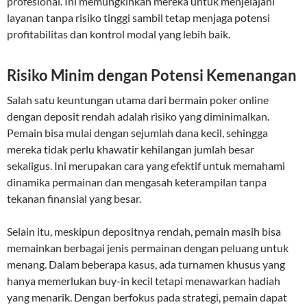
profesional. Ini memungkinkan mereka untuk menjelajahi
layanan tanpa risiko tinggi sambil tetap menjaga potensi
profitabilitas dan kontrol modal yang lebih baik.
Risiko Minim dengan Potensi Kemenangan
Salah satu keuntungan utama dari bermain poker online
dengan deposit rendah adalah risiko yang diminimalkan.
Pemain bisa mulai dengan sejumlah dana kecil, sehingga
mereka tidak perlu khawatir kehilangan jumlah besar
sekaligus. Ini merupakan cara yang efektif untuk memahami
dinamika permainan dan mengasah keterampilan tanpa
tekanan finansial yang besar.
Selain itu, meskipun depositnya rendah, pemain masih bisa
memainkan berbagai jenis permainan dengan peluang untuk
menang. Dalam beberapa kasus, ada turnamen khusus yang
hanya memerlukan buy-in kecil tetapi menawarkan hadiah
yang menarik. Dengan berfokus pada strategi, pemain dapat