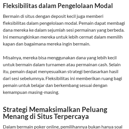
Fleksibilitas dalam Pengelolaan Modal
Bermain di situs dengan deposit kecil juga memberi
fleksibilitas dalam pengelolaan modal. Pemain dapat membagi
dana mereka ke dalam sejumlah sesi permainan yang berbeda.
Ini memungkinkan mereka untuk lebih cermat dalam memilih
kapan dan bagaimana mereka ingin bermain.
Misalnya, mereka bisa menggunakan dana yang lebih kecil
untuk bermain dalam turnamen atau permainan cash. Selain
itu, pemain dapat menyesuaikan strategi berdasarkan hasil
dari sesi sebelumnya. Fleksibilitas ini memberikan ruang bagi
pemain untuk belajar dan berkembang sesuai dengan
kemampuan masing-masing.
Strategi Memaksimalkan Peluang
Menang di Situs Terpercaya
Dalam bermain poker online, pemilihannya bukan hanya soal