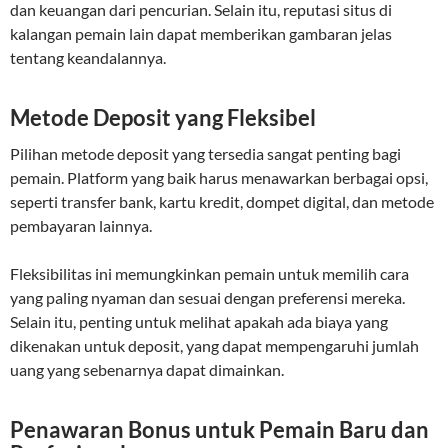
dan keuangan dari pencurian. Selain itu, reputasi situs di
kalangan pemain lain dapat memberikan gambaran jelas
tentang keandalannya.
Metode Deposit yang Fleksibel
Pilihan metode deposit yang tersedia sangat penting bagi
pemain. Platform yang baik harus menawarkan berbagai opsi,
seperti transfer bank, kartu kredit, dompet digital, dan metode
pembayaran lainnya.
Fleksibilitas ini memungkinkan pemain untuk memilih cara
yang paling nyaman dan sesuai dengan preferensi mereka.
Selain itu, penting untuk melihat apakah ada biaya yang
dikenakan untuk deposit, yang dapat mempengaruhi jumlah
uang yang sebenarnya dapat dimainkan.
Penawaran Bonus untuk Pemain Baru dan