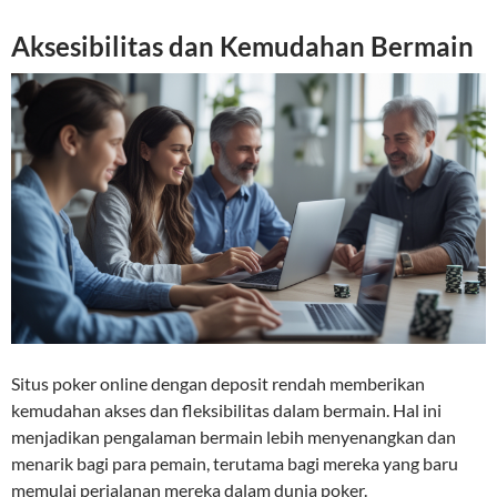
Aksesibilitas dan Kemudahan Bermain
Situs poker online dengan deposit rendah memberikan
kemudahan akses dan fleksibilitas dalam bermain. Hal ini
menjadikan pengalaman bermain lebih menyenangkan dan
menarik bagi para pemain, terutama bagi mereka yang baru
memulai perjalanan mereka dalam dunia poker.