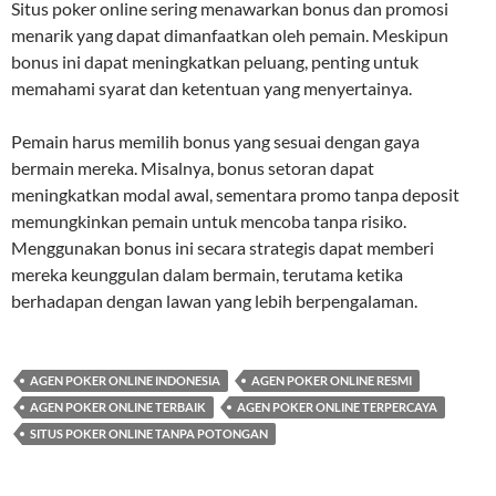
Situs poker online sering menawarkan bonus dan promosi
menarik yang dapat dimanfaatkan oleh pemain. Meskipun
bonus ini dapat meningkatkan peluang, penting untuk
memahami syarat dan ketentuan yang menyertainya.
Pemain harus memilih bonus yang sesuai dengan gaya
bermain mereka. Misalnya, bonus setoran dapat
meningkatkan modal awal, sementara promo tanpa deposit
memungkinkan pemain untuk mencoba tanpa risiko.
Menggunakan bonus ini secara strategis dapat memberi
mereka keunggulan dalam bermain, terutama ketika
berhadapan dengan lawan yang lebih berpengalaman.
AGEN POKER ONLINE INDONESIA
AGEN POKER ONLINE RESMI
AGEN POKER ONLINE TERBAIK
AGEN POKER ONLINE TERPERCAYA
SITUS POKER ONLINE TANPA POTONGAN