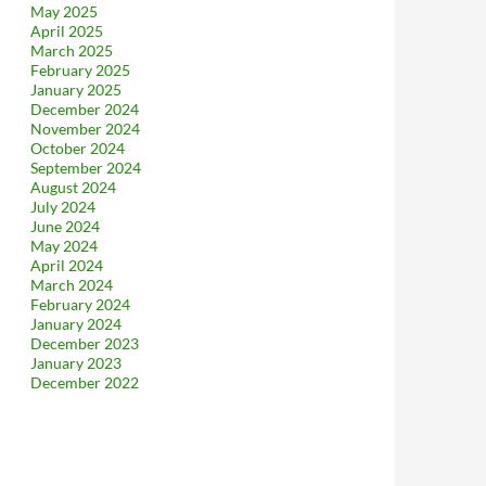
May 2025
April 2025
March 2025
February 2025
January 2025
December 2024
November 2024
October 2024
September 2024
August 2024
July 2024
June 2024
May 2024
April 2024
March 2024
February 2024
January 2024
December 2023
January 2023
December 2022