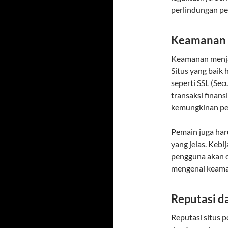
perlindungan pe
Keamanan D
Keamanan menjad
Situs yang baik
seperti SSL (Sec
transaksi finans
kemungkinan pen
Pemain juga har
yang jelas. Kebi
pengguna akan di
mengenai keaman
Reputasi d
Reputasi situs 