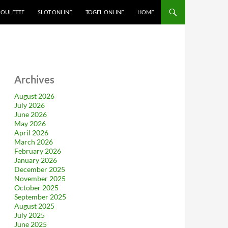
ROULETTE
SLOT ONLINE
TOGEL ONLINE
HOME
Archives
August 2026
July 2026
June 2026
May 2026
April 2026
March 2026
February 2026
January 2026
December 2025
November 2025
October 2025
September 2025
August 2025
July 2025
June 2025