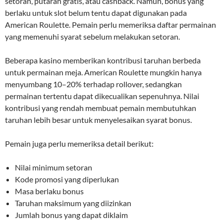
setoran, putaran gratis, atau cashback. Namun, bonus yang
berlaku untuk slot belum tentu dapat digunakan pada
American Roulette. Pemain perlu memeriksa daftar permainan
yang memenuhi syarat sebelum melakukan setoran.
Beberapa kasino memberikan kontribusi taruhan berbeda
untuk permainan meja. American Roulette mungkin hanya
menyumbang 10–20% terhadap rollover, sedangkan
permainan tertentu dapat dikecualikan sepenuhnya. Nilai
kontribusi yang rendah membuat pemain membutuhkan
taruhan lebih besar untuk menyelesaikan syarat bonus.
Pemain juga perlu memeriksa detail berikut:
Nilai minimum setoran
Kode promosi yang diperlukan
Masa berlaku bonus
Taruhan maksimum yang diizinkan
Jumlah bonus yang dapat diklaim