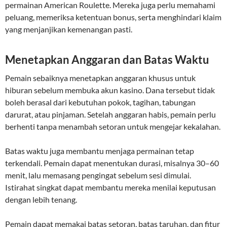
permainan American Roulette. Mereka juga perlu memahami
peluang, memeriksa ketentuan bonus, serta menghindari klaim
yang menjanjikan kemenangan pasti.
Menetapkan Anggaran dan Batas Waktu
Pemain sebaiknya menetapkan anggaran khusus untuk
hiburan sebelum membuka akun kasino. Dana tersebut tidak
boleh berasal dari kebutuhan pokok, tagihan, tabungan
darurat, atau pinjaman. Setelah anggaran habis, pemain perlu
berhenti tanpa menambah setoran untuk mengejar kekalahan.
Batas waktu juga membantu menjaga permainan tetap
terkendali. Pemain dapat menentukan durasi, misalnya 30–60
menit, lalu memasang pengingat sebelum sesi dimulai.
Istirahat singkat dapat membantu mereka menilai keputusan
dengan lebih tenang.
Pemain dapat memakai batas setoran, batas taruhan, dan fitur