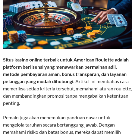
Situs kasino online terbaik untuk American Roulette adalah
platform berlisensi yang menawarkan permainan adil,
metode pembayaran aman, bonus transparan, dan layanan
pelanggan yang mudah dihubungi.
Artikel ini membahas cara
memeriksa setiap kriteria tersebut, memahami aturan roulette,
dan membandingkan promosi tanpa mengabaikan ketentuan
penting.
Pemain juga akan menemukan panduan dasar untuk
mengelola taruhan secara bertanggung jawab. Dengan
memahami risiko dan batas bonus, mereka dapat memilih