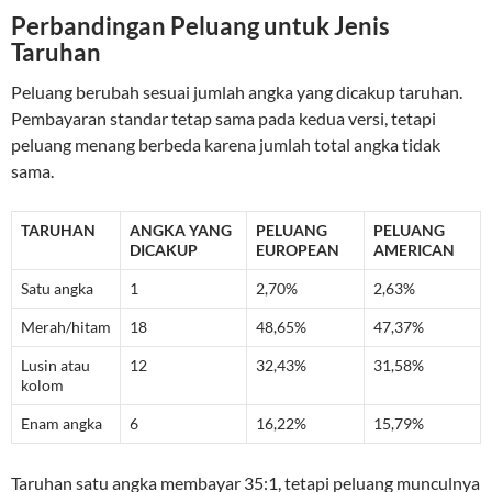
Perbandingan Peluang untuk Jenis
Taruhan
Peluang berubah sesuai jumlah angka yang dicakup taruhan.
Pembayaran standar tetap sama pada kedua versi, tetapi
peluang menang berbeda karena jumlah total angka tidak
sama.
TARUHAN
ANGKA YANG
PELUANG
PELUANG
DICAKUP
EUROPEAN
AMERICAN
Satu angka
1
2,70%
2,63%
Merah/hitam
18
48,65%
47,37%
Lusin atau
12
32,43%
31,58%
kolom
Enam angka
6
16,22%
15,79%
Taruhan satu angka membayar 35:1, tetapi peluang munculnya