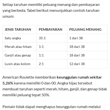
Setiap taruhan memiliki peluang menang dan pembayaran
yang berbeda. Tabel berikut menunjukkan contoh taruhan
umum:
JENIS TARUHAN
PEMBAYARAN
PELUANG MENANG
Satu angka
35:1
1 dari 38
Merah atau hitam
1:1
18 dari 38
Ganjil atau genap
1:1
18 dari 38
Lusin atau kolom
2:1
12 dari 38
American Roulette memberikan
keunggulan rumah sekitar
5,26%
karena memiliki 0 dan 00. Angka hijau tersebut
membuat taruhan seperti merah, hitam, ganjil, dan genap tidak
memiliki peluang tepat 50%.
Pemain tidak dapat menghapus keunggulan rumah melalui