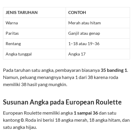
JENIS TARUHAN
CONTOH
Warna
Merah atau hitam
Paritas
Ganjil atau genap
Rentang
1–18 atau 19–36
Angka tunggal
Angka 17
Pada taruhan satu angka, pembayaran biasanya
35 banding 1
.
Namun, peluang menangnya hanya 1 dari 38 karena roda
memiliki 38 hasil yang mungkin.
Susunan Angka pada European Roulette
European Roulette memiliki angka
1 sampai 36
dan satu
kantong
0
. Roda ini berisi 18 angka merah, 18 angka hitam, dan
satu angka hijau.