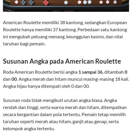
American Roulette memiliki 38 kantong, sedangkan European
Roulette hanya memiliki 37 kantong. Perbedaan satu kantong
ini mengubah peluang menang, keunggulan kasino, dan nilai
taruhan bagi pemain.
Susunan Angka pada American Roulette
Roda American Roulette berisi angka
1 sampai 36
, ditambah
0
dan
00
. Angka merah dan hitam muncul masing-masing 18 kali.
Angka hijau hanya ditempati oleh 0 dan 00.
Susunan roda tidak mengikuti urutan angka biasa. Angka
rendah dan tinggi, serta warna merah dan hitam, ditempatkan
secara bergantian dalam pola tertentu. Pemain tetap memilih
taruhan seperti merah atau hitam, ganjil atau genap, serta
kelompok angka tertentu.