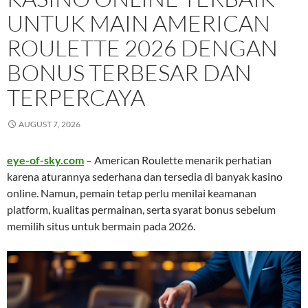
UNTUK MAIN AMERICAN
ROULETTE 2026 DENGAN
BONUS TERBESAR DAN
TERPERCAYA
AUGUST 7, 2026
eye-of-sky.com
– American Roulette menarik perhatian
karena aturannya sederhana dan tersedia di banyak kasino
online. Namun, pemain tetap perlu menilai keamanan
platform, kualitas permainan, serta syarat bonus sebelum
memilih situs untuk bermain pada 2026.