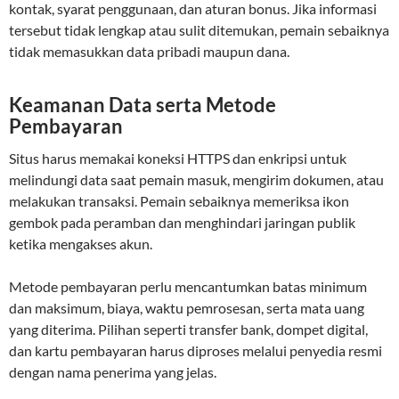
kontak, syarat penggunaan, dan aturan bonus. Jika informasi
tersebut tidak lengkap atau sulit ditemukan, pemain sebaiknya
tidak memasukkan data pribadi maupun dana.
Keamanan Data serta Metode
Pembayaran
Situs harus memakai koneksi HTTPS dan enkripsi untuk
melindungi data saat pemain masuk, mengirim dokumen, atau
melakukan transaksi. Pemain sebaiknya memeriksa ikon
gembok pada peramban dan menghindari jaringan publik
ketika mengakses akun.
Metode pembayaran perlu mencantumkan batas minimum
dan maksimum, biaya, waktu pemrosesan, serta mata uang
yang diterima. Pilihan seperti transfer bank, dompet digital,
dan kartu pembayaran harus diproses melalui penyedia resmi
dengan nama penerima yang jelas.