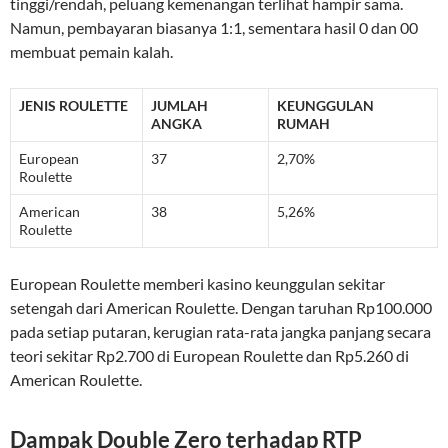
tinggi/rendah, peluang kemenangan terlihat hampir sama.
Namun, pembayaran biasanya 1:1, sementara hasil 0 dan 00
membuat pemain kalah.
JENIS ROULETTE
JUMLAH
KEUNGGULAN
ANGKA
RUMAH
European
37
2,70%
Roulette
American
38
5,26%
Roulette
European Roulette memberi kasino keunggulan sekitar
setengah dari American Roulette. Dengan taruhan Rp100.000
pada setiap putaran, kerugian rata-rata jangka panjang secara
teori sekitar Rp2.700 di European Roulette dan Rp5.260 di
American Roulette.
Dampak Double Zero terhadap RTP