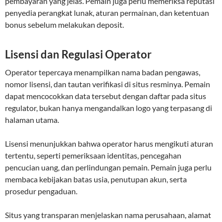
pembayaran yang jelas. Pemain juga perlu memeriksa reputasi
penyedia perangkat lunak, aturan permainan, dan ketentuan
bonus sebelum melakukan deposit.
Lisensi dan Regulasi Operator
Operator tepercaya menampilkan nama badan pengawas,
nomor lisensi, dan tautan verifikasi di situs resminya. Pemain
dapat mencocokkan data tersebut dengan daftar pada situs
regulator, bukan hanya mengandalkan logo yang terpasang di
halaman utama.
Lisensi menunjukkan bahwa operator harus mengikuti aturan
tertentu, seperti pemeriksaan identitas, pencegahan
pencucian uang, dan perlindungan pemain. Pemain juga perlu
membaca kebijakan batas usia, penutupan akun, serta
prosedur pengaduan.
Situs yang transparan menjelaskan nama perusahaan, alamat