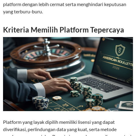
platform dengan lebih cermat serta menghindari keputusan
yang terburu-buru.
Kriteria Memilih Platform Tepercaya
Platform yang layak dipilih memiliki lisensi yang dapat
diverifikasi, perlindungan data yang kuat, serta metode