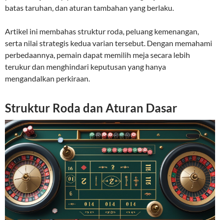
batas taruhan, dan aturan tambahan yang berlaku.
Artikel ini membahas struktur roda, peluang kemenangan,
serta nilai strategis kedua varian tersebut. Dengan memahami
perbedaannya, pemain dapat memilih meja secara lebih
terukur dan menghindari keputusan yang hanya
mengandalkan perkiraan.
Struktur Roda dan Aturan Dasar