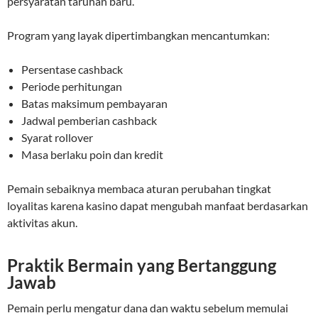
persyaratan taruhan baru.
Program yang layak dipertimbangkan mencantumkan:
Persentase cashback
Periode perhitungan
Batas maksimum pembayaran
Jadwal pemberian cashback
Syarat rollover
Masa berlaku poin dan kredit
Pemain sebaiknya membaca aturan perubahan tingkat
loyalitas karena kasino dapat mengubah manfaat berdasarkan
aktivitas akun.
Praktik Bermain yang Bertanggung
Jawab
Pemain perlu mengatur dana dan waktu sebelum memulai