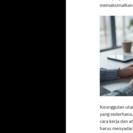
memaksimalkan 
Keunggulan utam
yang sederhana
cara kerja dan a
harus menyadari