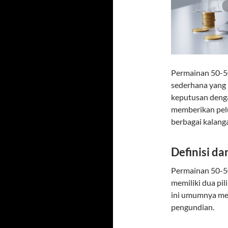
Permainan 50-50
sederhana yan
keputusan denga
memberikan pelu
berbagai kalang
Definisi d
Permainan 50-50
memiliki dua pi
ini umumnya mel
pengundian.