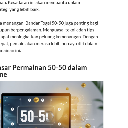
han. Kesadaran ini akan membantu dalam
egi yang lebih baik.
a menangani Bandar Togel 50-50 juga penting bagi
upun berpengalaman. Menguasai teknik dan tips
dapat meningkatkan peluang kemenangan. Dengan
epat, pemain akan merasa lebih percaya diri dalam
ainan ini.
sar Permainan 50-50 dalam
ine