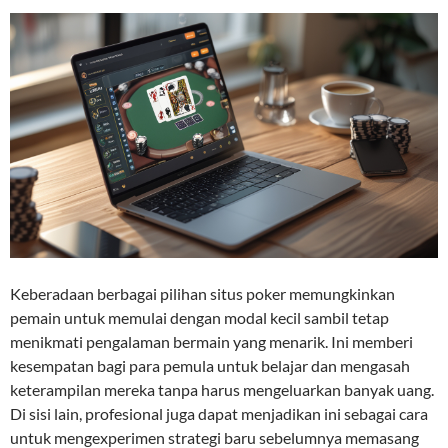
Keberadaan berbagai pilihan situs poker memungkinkan
pemain untuk memulai dengan modal kecil sambil tetap
menikmati pengalaman bermain yang menarik. Ini memberi
kesempatan bagi para pemula untuk belajar dan mengasah
keterampilan mereka tanpa harus mengeluarkan banyak uang.
Di sisi lain, profesional juga dapat menjadikan ini sebagai cara
untuk mengexperimen strategi baru sebelumnya memasang