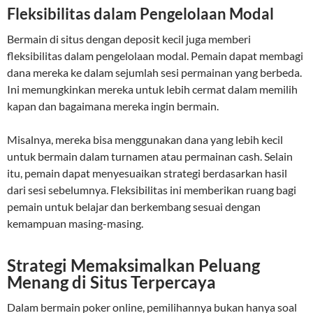
Fleksibilitas dalam Pengelolaan Modal
Bermain di situs dengan deposit kecil juga memberi
fleksibilitas dalam pengelolaan modal. Pemain dapat membagi
dana mereka ke dalam sejumlah sesi permainan yang berbeda.
Ini memungkinkan mereka untuk lebih cermat dalam memilih
kapan dan bagaimana mereka ingin bermain.
Misalnya, mereka bisa menggunakan dana yang lebih kecil
untuk bermain dalam turnamen atau permainan cash. Selain
itu, pemain dapat menyesuaikan strategi berdasarkan hasil
dari sesi sebelumnya. Fleksibilitas ini memberikan ruang bagi
pemain untuk belajar dan berkembang sesuai dengan
kemampuan masing-masing.
Strategi Memaksimalkan Peluang
Menang di Situs Terpercaya
Dalam bermain poker online, pemilihannya bukan hanya soal