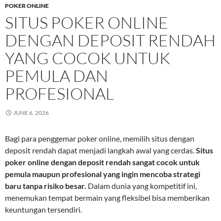
POKER ONLINE
SITUS POKER ONLINE
DENGAN DEPOSIT RENDAH
YANG COCOK UNTUK
PEMULA DAN
PROFESIONAL
JUNE 6, 2026
Bagi para penggemar poker online, memilih situs dengan
deposit rendah dapat menjadi langkah awal yang cerdas.
Situs
poker online dengan deposit rendah sangat cocok untuk
pemula maupun profesional yang ingin mencoba strategi
baru tanpa risiko besar.
Dalam dunia yang kompetitif ini,
menemukan tempat bermain yang fleksibel bisa memberikan
keuntungan tersendiri.