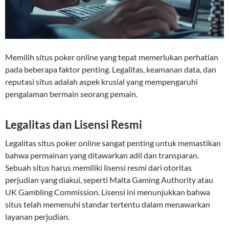
Memilih situs poker online yang tepat memerlukan perhatian
pada beberapa faktor penting. Legalitas, keamanan data, dan
reputasi situs adalah aspek krusial yang mempengaruhi
pengalaman bermain seorang pemain.
Legalitas dan Lisensi Resmi
Legalitas situs poker online sangat penting untuk memastikan
bahwa permainan yang ditawarkan adil dan transparan.
Sebuah situs harus memiliki lisensi resmi dari otoritas
perjudian yang diakui, seperti Malta Gaming Authority atau
UK Gambling Commission. Lisensi ini menunjukkan bahwa
situs telah memenuhi standar tertentu dalam menawarkan
layanan perjudian.