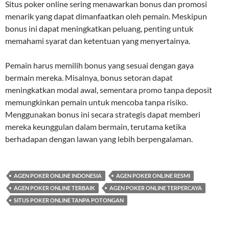
Situs poker online sering menawarkan bonus dan promosi
menarik yang dapat dimanfaatkan oleh pemain. Meskipun
bonus ini dapat meningkatkan peluang, penting untuk
memahami syarat dan ketentuan yang menyertainya.
Pemain harus memilih bonus yang sesuai dengan gaya
bermain mereka. Misalnya, bonus setoran dapat
meningkatkan modal awal, sementara promo tanpa deposit
memungkinkan pemain untuk mencoba tanpa risiko.
Menggunakan bonus ini secara strategis dapat memberi
mereka keunggulan dalam bermain, terutama ketika
berhadapan dengan lawan yang lebih berpengalaman.
AGEN POKER ONLINE INDONESIA
AGEN POKER ONLINE RESMI
AGEN POKER ONLINE TERBAIK
AGEN POKER ONLINE TERPERCAYA
SITUS POKER ONLINE TANPA POTONGAN