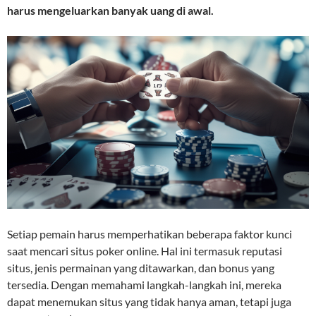
harus mengeluarkan banyak uang di awal.
Setiap pemain harus memperhatikan beberapa faktor kunci
saat mencari situs poker online. Hal ini termasuk reputasi
situs, jenis permainan yang ditawarkan, dan bonus yang
tersedia. Dengan memahami langkah-langkah ini, mereka
dapat menemukan situs yang tidak hanya aman, tetapi juga