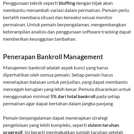
Penggunaan teknik seperti
bluffing
dengan bijak akan
membantu menambah variasi dalam permainan. Pemain perlu
berlatih membaca situasi dan bereaksi sesuai monitor
permainan. Untuk pemain berpengalaman, mengembangkan
keterampilan analisis dan penggunaan software tracking dapat
memberikan keunggulan tambahan.
Penerapan Bankroll Management
Manajemen bankroll adalah aspek kunci yang harus
diperhatikan oleh semua pemain. Setiap pemain harus
menetapkan batasan untuk perjudian, yang dapat membantu
mencegah kerugian yang lebih besar. Pemula disarankan untuk
menggunakan minimal
5% dari total bankroll
pada setiap
permainan agar dapat bertahan dalam jangka panjang.
Pemain berpengalaman dapat menerapkan strategi
pengelolaan yang lebih kompleks, seperti
sistem taruhan
progresif
. Ini berarti meningkatkan jumlah taruhan setelah