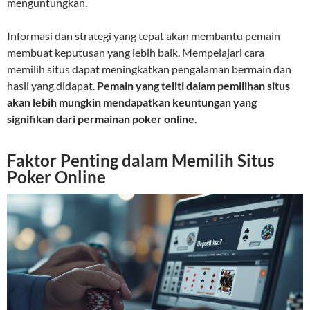
menguntungkan.
Informasi dan strategi yang tepat akan membantu pemain
membuat keputusan yang lebih baik. Mempelajari cara
memilih situs dapat meningkatkan pengalaman bermain dan
hasil yang didapat.
Pemain yang teliti dalam pemilihan situs
akan lebih mungkin mendapatkan keuntungan yang
signifikan dari permainan poker online.
Faktor Penting dalam Memilih Situs
Poker Online