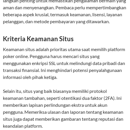
langkah penting untuk memastikan pengalaman bermain yang
aman dan menyenangkan. Pembaca perlu mempertimbangkan
beberapa aspek krusial, termasuk keamanan, lisensi, layanan
pelanggan, dan metode pembayaran yang ditawarkan.
Kriteria Keamanan Situs
Keamanan situs adalah prioritas utama saat memilih platform
poker online. Pengguna harus mencari situs yang
menggunakan enkripsi SSL untuk melindungi data pribadi dan
transaksi finansial. Ini menghindari potensi penyalahgunaan
informasi oleh pihak ketiga.
Selain itu, situs yang baik biasanya memiliki protokol
keamanan tambahan, seperti otentikasi dua faktor (2FA). Ini
memberikan lapisan perlindungan ekstra untuk akun
pengguna. Memeriksa ulasan dan laporan tentang keamanan
situs juga dapat memberikan gambaran tentang reputasi dan
keandalan platform.