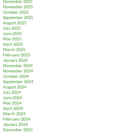
December 2025
November 2025
October 2025
September 2025
August 2025
July 2025
June 2025
May 2025
April 2025
March 2025
February 2025
January 2025
December 2024
November 2024
October 2024
September 2024
August 2024
July 2024
June 2024
May 2024
April 2024
March 2024
February 2024
January 2024
December 2023