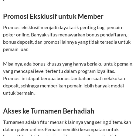
Promosi Eksklusif untuk Member
Promosi eksklusif menjadi daya tarik penting bagi pemain
poker online. Banyak situs menawarkan bonus pendaftaran,
bonus deposit, dan promosi lainnya yang tidak tersedia untuk
pemain luar.
Misalnya, ada bonus khusus yang hanya berlaku untuk pemain
yang mencapai level tertentu dalam program loyalitas.
Promosi ini dapat berupa bonus tambahan saat melakukan
deposit, sehingga memberikan pemain lebih banyak modal
untuk bermain.
Akses ke Turnamen Berhadiah
Turnamen adalah fitur menarik lainnya yang sering ditemukan
dalam poker online. Pemain memiliki kesempatan untuk