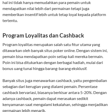
hal ini tidak hanya memudahkan para pemain untuk
mendapatkan nilai lebih dari permainan tetapi juga
memberikan insentif lebih untuk tetap loyal kepada platform
tertentu.
Program Loyalitas dan Cashback
Program loyalitas merupakan salah satu fitur utama yang
ditawarkan oleh banyak situs poker online. Dengan sistem ini,
pemain bisa mendapatkan poin setiap kali mereka bermain.
Poin ini bisa ditukarkan dengan berbagai hadiah, mulai dari
bonus uang tunai hingga barang-barang eksklusif.
Banyak situs juga menawarkan cashback, yaitu pengembalian
sebagian dari kerugian yang dialami pemain. Persentase
cashback bervariasi, biasanya berkisar antara 5-20%. Dengan
adanya cashback, pemain dapat merasakan sedikit
kenyamanan saat mengalami kekalahan, sehingga menjadikan
permainan lebih menarik.