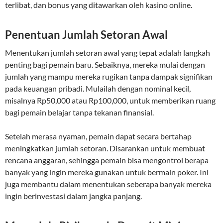
terlibat, dan bonus yang ditawarkan oleh kasino online.
Penentuan Jumlah Setoran Awal
Menentukan jumlah setoran awal yang tepat adalah langkah
penting bagi pemain baru. Sebaiknya, mereka mulai dengan
jumlah yang mampu mereka rugikan tanpa dampak signifikan
pada keuangan pribadi. Mulailah dengan nominal kecil,
misalnya Rp50,000 atau Rp100,000, untuk memberikan ruang
bagi pemain belajar tanpa tekanan finansial.
Setelah merasa nyaman, pemain dapat secara bertahap
meningkatkan jumlah setoran. Disarankan untuk membuat
rencana anggaran, sehingga pemain bisa mengontrol berapa
banyak yang ingin mereka gunakan untuk bermain poker. Ini
juga membantu dalam menentukan seberapa banyak mereka
ingin berinvestasi dalam jangka panjang.