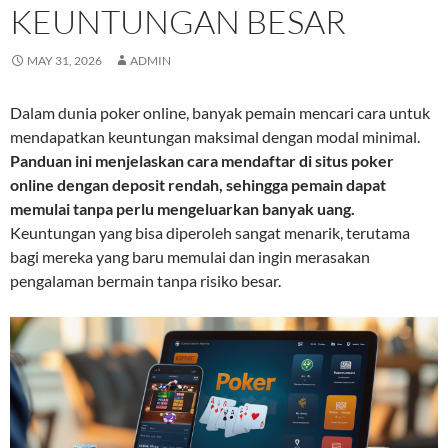
KEUNTUNGAN BESAR
MAY 31, 2026
ADMIN
Dalam dunia poker online, banyak pemain mencari cara untuk
mendapatkan keuntungan maksimal dengan modal minimal.
Panduan ini menjelaskan cara mendaftar di situs poker
online dengan deposit rendah, sehingga pemain dapat
memulai tanpa perlu mengeluarkan banyak uang.
Keuntungan yang bisa diperoleh sangat menarik, terutama
bagi mereka yang baru memulai dan ingin merasakan
pengalaman bermain tanpa risiko besar.