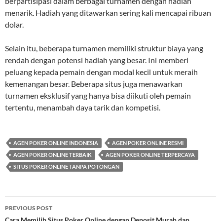
berpartisipasi dalam berbagai turnamen dengan hadiah
menarik. Hadiah yang ditawarkan sering kali mencapai ribuan
dolar.
Selain itu, beberapa turnamen memiliki struktur biaya yang
rendah dengan potensi hadiah yang besar. Ini memberi
peluang kepada pemain dengan modal kecil untuk meraih
kemenangan besar. Beberapa situs juga menawarkan
turnamen eksklusif yang hanya bisa diikuti oleh pemain
tertentu, menambah daya tarik dan kompetisi.
AGEN POKER ONLINE INDONESIA
AGEN POKER ONLINE RESMI
AGEN POKER ONLINE TERBAIK
AGEN POKER ONLINE TERPERCAYA
SITUS POKER ONLINE TANPA POTONGAN
Post
PREVIOUS POST
Cara Memilih Situs Poker Online dengan Deposit Murah dan