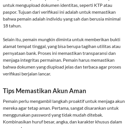
untuk mengupload dokumen identitas, seperti KTP atau
paspor. Tujuan dari verifikasi ini adalah untuk memastikan
bahwa pemain adalah individu yang sah dan berusia minimal
18 tahun.
Selain itu, pemain mungkin diminta untuk memberikan bukti
alamat tempat tinggal, yang bisa berupa tagihan utilitas atau
pernyataan bank. Proses ini memastikan transparansi dan
menjaga integritas permainan. Pemain harus memastikan
bahwa dokumen yang diupload jelas dan terbaca agar proses
verifikasi berjalan lancar.
Tips Memastikan Akun Aman
Pemain perlu mengambil langkah proaktif untuk menjaga akun
mereka agar tetap aman. Pertama, sangat disarankan untuk
menggunakan password yang tidak mudah ditebak.
Kombinasikan huruf besar, angka, dan karakter khusus dalam