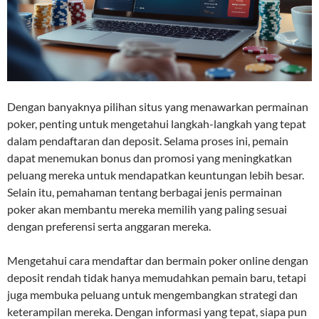
Dengan banyaknya pilihan situs yang menawarkan permainan
poker, penting untuk mengetahui langkah-langkah yang tepat
dalam pendaftaran dan deposit. Selama proses ini, pemain
dapat menemukan bonus dan promosi yang meningkatkan
peluang mereka untuk mendapatkan keuntungan lebih besar.
Selain itu, pemahaman tentang berbagai jenis permainan
poker akan membantu mereka memilih yang paling sesuai
dengan preferensi serta anggaran mereka.
Mengetahui cara mendaftar dan bermain poker online dengan
deposit rendah tidak hanya memudahkan pemain baru, tetapi
juga membuka peluang untuk mengembangkan strategi dan
keterampilan mereka. Dengan informasi yang tepat, siapa pun