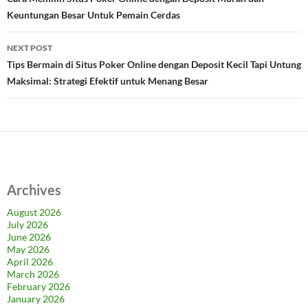
navigation
Keuntungan Besar Untuk Pemain Cerdas
NEXT POST
Tips Bermain di Situs Poker Online dengan Deposit Kecil Tapi Untung
Maksimal: Strategi Efektif untuk Menang Besar
Archives
August 2026
July 2026
June 2026
May 2026
April 2026
March 2026
February 2026
January 2026