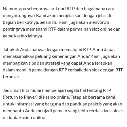
Namun, apa sebenarnya arti dari RTP dan bagaimana cara
menghitungnya? Kami akan menjelaskan dengan jelas di
bagian berikutnya. Selain itu, kami juga akan menyoroti
pentingnya memahami RTP dalam permainan slot online dan
game kasino lainnya.
Tahukah Anda bahwa dengan memahami RTP, Anda dapat
memaksimalkan peluang kemenangan Anda? Kami juga akan
membagikan tips dan strategi yang dapat Anda terapkan
dalam memilih game dengan
RTP terbaik
dan slot dengan RTP
terbesar.
Jadi, mari kita mulai mempelajari segala hal tentang RTP
(Return to Player) di kasino online. Tetaplah bersama kami
untuk informasi yang berguna dan panduan praktis yang akan
membantu Anda menjadi pemain yang lebih cerdas dan sukses
di dunia kasino online!