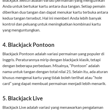
Blackjack Switch adalah variasi permainan yang mengizinkan
Anda untuk bertukar kartu antara dua tangan. Setiap pemain
diberikan dua tangan dan dapat menukar kartu terbuka antara
kedua tangan tersebut. Hal ini memberi Anda lebih banyak
kontrol dan peluang untuk meningkatkan kombinasi kartu
yang menguntungkan.
4. Blackjack Pontoon
Blackjack Pontoon adalah variasi permainan yang populer di
Inggris. Peraturannya mirip dengan blackjack klasik, tetapi
dengan beberapa perbedaan. Misalnya, “Pontoon” adalah
nama untuk tangan dengan total nilai 21. Selain itu, ada aturan
khusus mengenai kartu yang tidak boleh terlihat atau “hole
card” yang dapat membuat permainan menjadi lebih menarik.
5. Blackjack Live
Blackjack Live adalah variasi yang menawarkan pengalaman