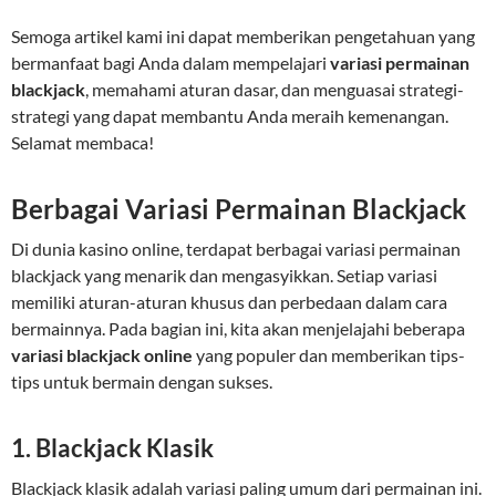
Semoga artikel kami ini dapat memberikan pengetahuan yang
bermanfaat bagi Anda dalam mempelajari
variasi permainan
blackjack
, memahami aturan dasar, dan menguasai strategi-
strategi yang dapat membantu Anda meraih kemenangan.
Selamat membaca!
Berbagai Variasi Permainan Blackjack
Di dunia kasino online, terdapat berbagai variasi permainan
blackjack yang menarik dan mengasyikkan. Setiap variasi
memiliki aturan-aturan khusus dan perbedaan dalam cara
bermainnya. Pada bagian ini, kita akan menjelajahi beberapa
variasi blackjack online
yang populer dan memberikan tips-
tips untuk bermain dengan sukses.
1. Blackjack Klasik
Blackjack klasik adalah variasi paling umum dari permainan ini.