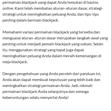
permainan blackjack yang dapat Anda temukan di kasino
online. Kami telah membahas aturan-aturan dasar, strategi-
strategi untuk meningkatkan peluang Anda, dan tips-tips
penting dalam bermain blackjack.
Memahami variasi permainan blackjack yang tersedia dan
menguasai aturan-aturan dasar merupakan langkah awal yang
penting untuk menjadi pemain blackjack yang sukses. Selain
itu, menggunakan strategi yang tepat juga dapat
meningkatkan peluang Anda dalam meraih kemenangan di
meja blackjack.
Dengan pengetahuan yang Anda peroleh dari panduan ini,
Anda akan dapat membuat keputusan yang lebih baik dan
meningkatkan strategi permainan Anda. Jadi, nikmati
permainan blackjack Anda selanjutnya dan semoga
keberuntungan selalu menyertai Anda!