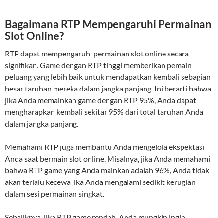
Bagaimana RTP Mempengaruhi Permainan
Slot Online?
RTP dapat mempengaruhi permainan slot online secara
signifikan. Game dengan RTP tinggi memberikan pemain
peluang yang lebih baik untuk mendapatkan kembali sebagian
besar taruhan mereka dalam jangka panjang. Ini berarti bahwa
jika Anda memainkan game dengan RTP 95%, Anda dapat
mengharapkan kembali sekitar 95% dari total taruhan Anda
dalam jangka panjang.
Memahami RTP juga membantu Anda mengelola ekspektasi
Anda saat bermain slot online. Misalnya, jika Anda memahami
bahwa RTP game yang Anda mainkan adalah 96%, Anda tidak
akan terlalu kecewa jika Anda mengalami sedikit kerugian
dalam sesi permainan singkat.
Sebaliknya, jika RTP game rendah, Anda mungkin ingin