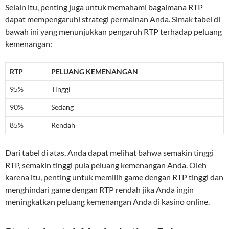
Selain itu, penting juga untuk memahami bagaimana RTP
dapat mempengaruhi strategi permainan Anda. Simak tabel di
bawah ini yang menunjukkan pengaruh RTP terhadap peluang
kemenangan:
RTP
PELUANG KEMENANGAN
95%
Tinggi
90%
Sedang
85%
Rendah
Dari tabel di atas, Anda dapat melihat bahwa semakin tinggi
RTP, semakin tinggi pula peluang kemenangan Anda. Oleh
karena itu, penting untuk memilih game dengan RTP tinggi dan
menghindari game dengan RTP rendah jika Anda ingin
meningkatkan peluang kemenangan Anda di kasino online.