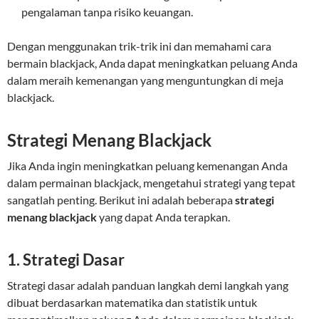
pengalaman tanpa risiko keuangan.
Dengan menggunakan trik-trik ini dan memahami cara
bermain blackjack, Anda dapat meningkatkan peluang Anda
dalam meraih kemenangan yang menguntungkan di meja
blackjack.
Strategi Menang Blackjack
Jika Anda ingin meningkatkan peluang kemenangan Anda
dalam permainan blackjack, mengetahui strategi yang tepat
sangatlah penting. Berikut ini adalah beberapa
strategi
menang blackjack
yang dapat Anda terapkan.
1. Strategi Dasar
Strategi dasar adalah panduan langkah demi langkah yang
dibuat berdasarkan matematika dan statistik untuk