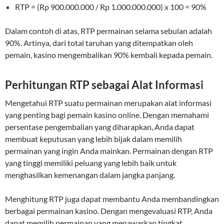
RTP = (Rp 900.000.000 / Rp 1.000.000.000) x 100 = 90%
Dalam contoh di atas, RTP permainan selama sebulan adalah
90%. Artinya, dari total taruhan yang ditempatkan oleh
pemain, kasino mengembalikan 90% kembali kepada pemain.
Perhitungan RTP sebagai Alat Informasi
Mengetahui RTP suatu permainan merupakan alat informasi
yang penting bagi pemain kasino online. Dengan memahami
persentase pengembalian yang diharapkan, Anda dapat
membuat keputusan yang lebih bijak dalam memilih
permainan yang ingin Anda mainkan. Permainan dengan RTP
yang tinggi memiliki peluang yang lebih baik untuk
menghasilkan kemenangan dalam jangka panjang.
Menghitung RTP juga dapat membantu Anda membandingkan
berbagai permainan kasino. Dengan mengevaluasi RTP, Anda
dapat memilih permainan yang menawarkan tingkat