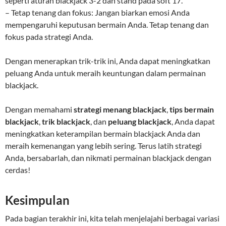
seperti aturan blackjack 3-2 dan stand pada soft 17.
– Tetap tenang dan fokus: Jangan biarkan emosi Anda
mempengaruhi keputusan bermain Anda. Tetap tenang dan
fokus pada strategi Anda.
Dengan menerapkan trik-trik ini, Anda dapat meningkatkan
peluang Anda untuk meraih keuntungan dalam permainan
blackjack.
Dengan memahami
strategi menang blackjack
,
tips bermain
blackjack
,
trik blackjack
, dan
peluang blackjack
, Anda dapat
meningkatkan keterampilan bermain blackjack Anda dan
meraih kemenangan yang lebih sering. Terus latih strategi
Anda, bersabarlah, dan nikmati permainan blackjack dengan
cerdas!
Kesimpulan
Pada bagian terakhir ini, kita telah menjelajahi berbagai variasi