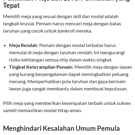
Tepat
Memilih meja yang sesuai dengan skill dan modal adalah
langkah krusial. Pemain harus mencari meja dengan batas
taruhan yang cocok untuk bankroll mereka.
Meja Rendah
: Pemain dengan modal terbatas harus
memulai di meja dengan taruhan rendah. Ini mengurangi
risiko kehilangan semua chip dalam waktu singkat.
Tingkat Keterampilan Pemain
: Memilih meja dengan lawan
yang kurang berpengalaman dapat meningkatkan peluang
menang. Memperhatikan pola taruhan dan gaya bermain
lawan juga sangat membantu dalam membuat keputusan.
Pilih meja yang memberikan kesempatan terbaik untuk sukses
sambil memastikan modal tetap aman.
Menghindari Kesalahan Umum Pemula