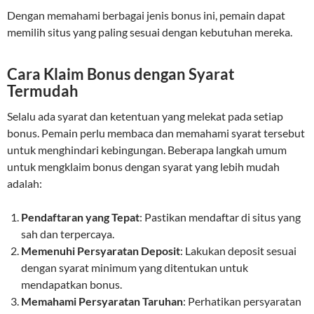
Dengan memahami berbagai jenis bonus ini, pemain dapat
memilih situs yang paling sesuai dengan kebutuhan mereka.
Cara Klaim Bonus dengan Syarat
Termudah
Selalu ada syarat dan ketentuan yang melekat pada setiap
bonus. Pemain perlu membaca dan memahami syarat tersebut
untuk menghindari kebingungan. Beberapa langkah umum
untuk mengklaim bonus dengan syarat yang lebih mudah
adalah:
Pendaftaran yang Tepat
: Pastikan mendaftar di situs yang
sah dan terpercaya.
Memenuhi Persyaratan Deposit
: Lakukan deposit sesuai
dengan syarat minimum yang ditentukan untuk
mendapatkan bonus.
Memahami Persyaratan Taruhan
: Perhatikan persyaratan