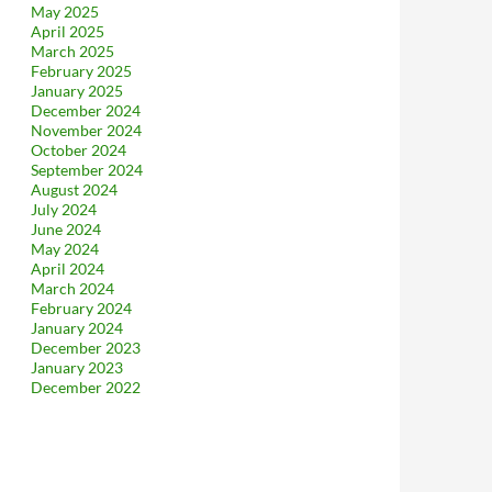
May 2025
April 2025
March 2025
February 2025
January 2025
December 2024
November 2024
October 2024
September 2024
August 2024
July 2024
June 2024
May 2024
April 2024
March 2024
February 2024
January 2024
December 2023
January 2023
December 2022