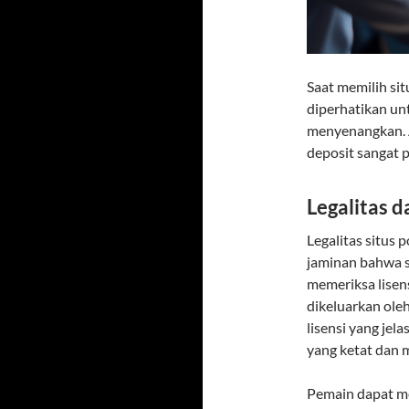
Saat memilih sit
diperhatikan u
menyenangkan. 
deposit sangat 
Legalitas d
Legalitas situs
jaminan bahwa s
memeriksa lisens
dikeluarkan oleh
lisensi yang je
yang ketat dan 
Pemain dapat me