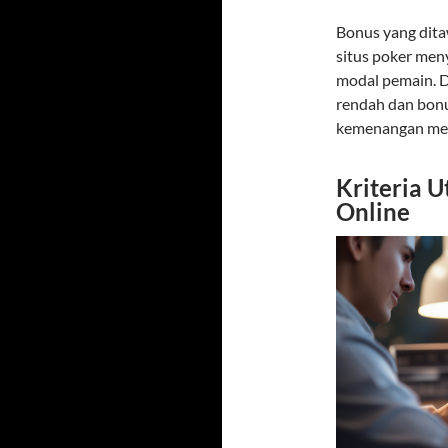
Bonus yang dita
situs poker men
modal pemain. 
rendah dan bon
kemenangan me
Kriteria 
Online