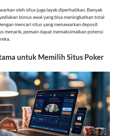
warkan oleh situs juga layak diperhatikan. Banyak
yediakan bonus awal yang bisa meningkatkan total
Dengan mencari situs yang menawarkan deposit
us menarik, pemain dapat memaksimalkan potensi
reka.
Utama untuk Memilih Situs Poker