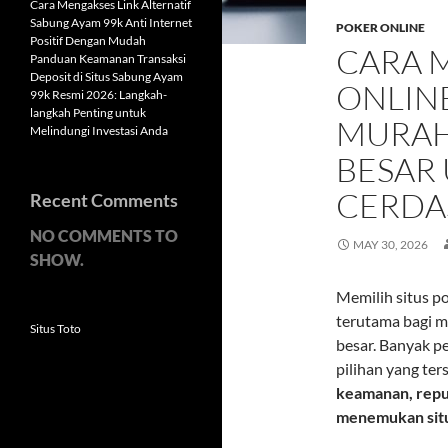
Cara Mengakses Link Alternatif
Sabung Ayam 99k Anti Internet
POKER ONLINE
Positif Dengan Mudah
CARA M
Panduan Keamanan Transaksi
Deposit di Situs Sabung Ayam
ONLIN
99k Resmi 2026: Langkah-
langkah Penting untuk
MURAH
Melindungi Investasi Anda
BESAR
CERDA
Recent Comments
NO COMMENTS TO
MAY 30, 2026
SHOW.
Memilih situs p
terutama bagi m
Situs Toto
besar. Banyak 
pilihan yang ter
keamanan, reput
menemukan situ