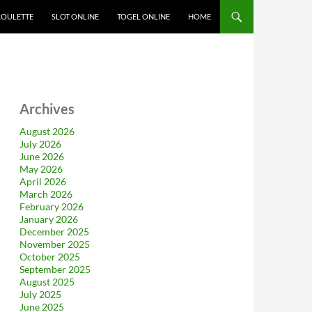
ROULETTE
SLOT ONLINE
TOGEL ONLINE
HOME
Archives
August 2026
July 2026
June 2026
May 2026
April 2026
March 2026
February 2026
January 2026
December 2025
November 2025
October 2025
September 2025
August 2025
July 2025
June 2025