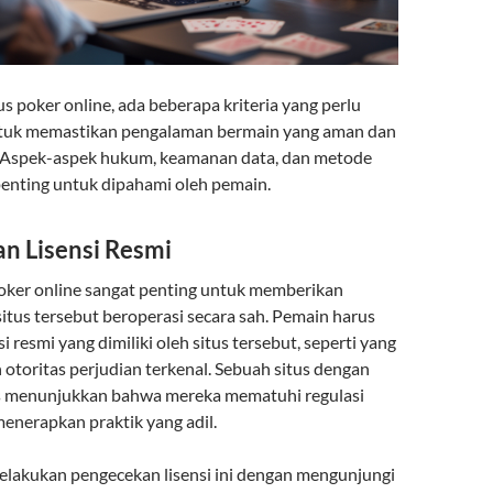
us poker online, ada beberapa kriteria yang perlu
ntuk memastikan pengalaman bermain yang aman dan
Aspek-aspek hukum, keamanan data, dan metode
penting untuk dipahami oleh pemain.
an Lisensi Resmi
 poker online sangat penting untuk memberikan
itus tersebut beroperasi secara sah. Pemain harus
i resmi yang dimiliki oleh situs tersebut, seperti yang
 otoritas perjudian terkenal. Sebuah situs dengan
las menunjukkan bahwa mereka mematuhi regulasi
menerapkan praktik yang adil.
lakukan pengecekan lisensi ini dengan mengunjungi