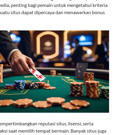
sedia, penting bagi pemain untuk mengetahui kriteria
uatu situs dapat dipercaya dan menawarkan bonus
mpertimbangkan reputasi situs, lisensi, serta
ksi saat memilih tempat bermain. Banyak situs juga