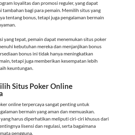
gram loyalitas dan promosi reguler, yang dapat
i tambahan bagi para pemain. Memilih situs yang
ya tentang bonus, tetapi juga pengalaman bermain
nyaman.
i yang tepat, pemain dapat menemukan situs poker
menuhi kebutuhan mereka dan menjanjikan bonus
ersediaan bonus ini tidak hanya meningkatkan
ain, tetapi juga memberikan kesempatan lebih
aih keuntungan.
lih Situs Poker Online
a
oker online terpercaya sangat penting untuk
galaman bermain yang aman dan memuaskan.
yang harus diperhatikan meliputi ciri-ciri khusus dari
pentingnya lisensi dan regulasi, serta bagaimana
i mata pengguna.