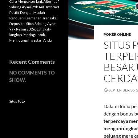
Cara Mengakses Link Alternatif
Sabung Ayam 99k Anti Internet
Positif Dengan Mudah
Panduan Keamanan Transaksi
Deposit di Situs Sabung Ayam
99k Resmi 2026: Langkah-
POKER ONLINE
langkah Penting untuk
Melindungi Investasi Anda
SITUS 
TERPE
Recent Comments
BESAR
NO COMMENTS TO
CERDA
SHOW.
SEPTEMBER 30, 
Situs Toto
Dalam dunia perj
dengan bonus be
terpercaya men
menguntungkan 
peluang mereka