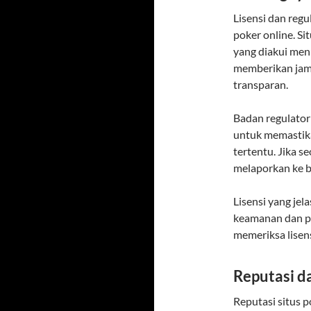
Lisensi dan regu
poker online. Si
yang diakui men
memberikan jami
transparan.
Badan regulato
untuk memastika
tertentu. Jika 
melaporkan ke b
Lisensi yang je
keamanan dan pe
memeriksa lisen
Reputasi d
Reputasi situs 