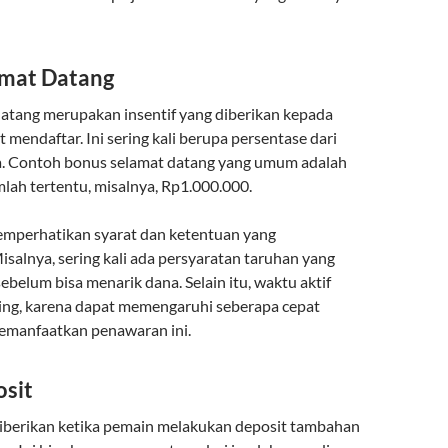
amat Datang
atang merupakan insentif yang diberikan kepada
 mendaftar. Ini sering kali berupa persentase dari
a. Contoh bonus selamat datang yang umum adalah
lah tertentu, misalnya, Rp1.000.000.
mperhatikan syarat dan ketentuan yang
salnya, sering kali ada persyaratan taruhan yang
ebelum bisa menarik dana. Selain itu, waktu aktif
ing, karena dapat memengaruhi seberapa cepat
emanfaatkan penawaran ini.
sit
iberikan ketika pemain melakukan deposit tambahan