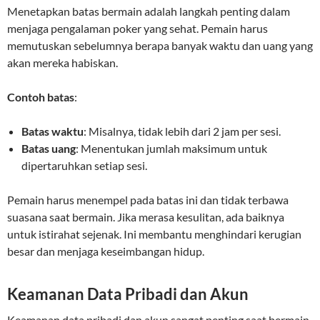
Menetapkan batas bermain adalah langkah penting dalam
menjaga pengalaman poker yang sehat. Pemain harus
memutuskan sebelumnya berapa banyak waktu dan uang yang
akan mereka habiskan.
Contoh batas
:
Batas waktu
: Misalnya, tidak lebih dari 2 jam per sesi.
Batas uang
: Menentukan jumlah maksimum untuk
dipertaruhkan setiap sesi.
Pemain harus menempel pada batas ini dan tidak terbawa
suasana saat bermain. Jika merasa kesulitan, ada baiknya
untuk istirahat sejenak. Ini membantu menghindari kerugian
besar dan menjaga keseimbangan hidup.
Keamanan Data Pribadi dan Akun
Keamanan data pribadi dan akun sangat penting saat bermain