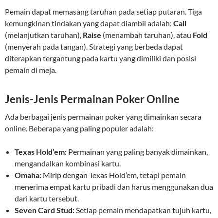
Pemain dapat memasang taruhan pada setiap putaran. Tiga
kemungkinan tindakan yang dapat diambil adalah:
Call
(melanjutkan taruhan),
Raise
(menambah taruhan), atau
Fold
(menyerah pada tangan). Strategi yang berbeda dapat
diterapkan tergantung pada kartu yang dimiliki dan posisi
pemain di meja.
Jenis-Jenis Permainan Poker Online
Ada berbagai jenis permainan poker yang dimainkan secara
online. Beberapa yang paling populer adalah:
Texas Hold’em:
Permainan yang paling banyak dimainkan,
mengandalkan kombinasi kartu.
Omaha:
Mirip dengan Texas Hold’em, tetapi pemain
menerima empat kartu pribadi dan harus menggunakan dua
dari kartu tersebut.
Seven Card Stud:
Setiap pemain mendapatkan tujuh kartu,