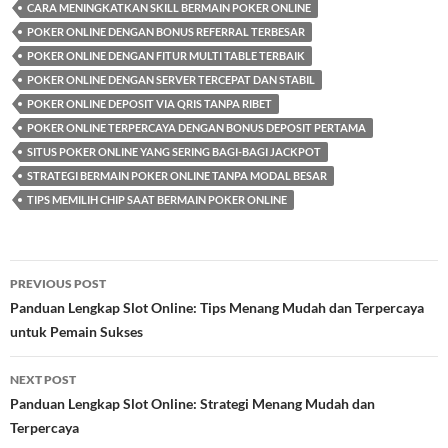
CARA MENINGKATKAN SKILL BERMAIN POKER ONLINE
POKER ONLINE DENGAN BONUS REFERRAL TERBESAR
POKER ONLINE DENGAN FITUR MULTI TABLE TERBAIK
POKER ONLINE DENGAN SERVER TERCEPAT DAN STABIL
POKER ONLINE DEPOSIT VIA QRIS TANPA RIBET
POKER ONLINE TERPERCAYA DENGAN BONUS DEPOSIT PERTAMA
SITUS POKER ONLINE YANG SERING BAGI-BAGI JACKPOT
STRATEGI BERMAIN POKER ONLINE TANPA MODAL BESAR
TIPS MEMILIH CHIP SAAT BERMAIN POKER ONLINE
Post
PREVIOUS POST
navigation
Panduan Lengkap Slot Online: Tips Menang Mudah dan Terpercaya
untuk Pemain Sukses
NEXT POST
Panduan Lengkap Slot Online: Strategi Menang Mudah dan
Terpercaya