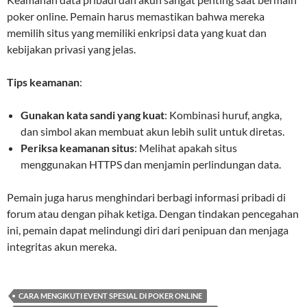
poker online. Pemain harus memastikan bahwa mereka
memilih situs yang memiliki enkripsi data yang kuat dan
kebijakan privasi yang jelas.
Tips keamanan
:
Gunakan kata sandi yang kuat
: Kombinasi huruf, angka,
dan simbol akan membuat akun lebih sulit untuk diretas.
Periksa keamanan situs
: Melihat apakah situs
menggunakan HTTPS dan menjamin perlindungan data.
Pemain juga harus menghindari berbagi informasi pribadi di
forum atau dengan pihak ketiga. Dengan tindakan pencegahan
ini, pemain dapat melindungi diri dari penipuan dan menjaga
integritas akun mereka.
CARA MENGIKUTI EVENT SPESIAL DI POKER ONLINE