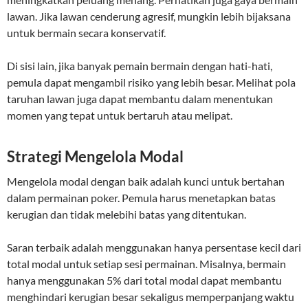
lawan. Jika lawan cenderung agresif, mungkin lebih bijaksana
untuk bermain secara konservatif.
Di sisi lain, jika banyak pemain bermain dengan hati-hati,
pemula dapat mengambil risiko yang lebih besar. Melihat pola
taruhan lawan juga dapat membantu dalam menentukan
momen yang tepat untuk bertaruh atau melipat.
Strategi Mengelola Modal
Mengelola modal dengan baik adalah kunci untuk bertahan
dalam permainan poker. Pemula harus menetapkan batas
kerugian dan tidak melebihi batas yang ditentukan.
Saran terbaik adalah menggunakan hanya persentase kecil dari
total modal untuk setiap sesi permainan. Misalnya, bermain
hanya menggunakan 5% dari total modal dapat membantu
menghindari kerugian besar sekaligus memperpanjang waktu