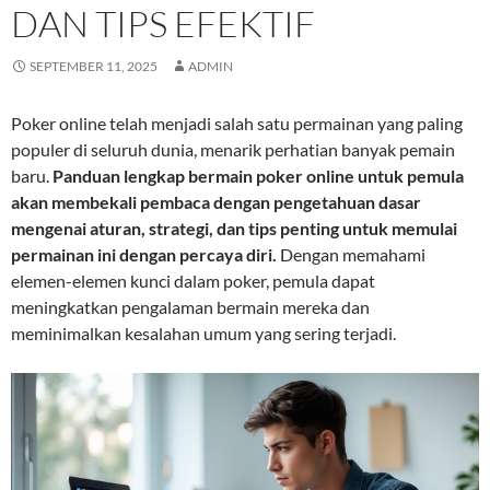
DAN TIPS EFEKTIF
SEPTEMBER 11, 2025
ADMIN
Poker online telah menjadi salah satu permainan yang paling
populer di seluruh dunia, menarik perhatian banyak pemain
baru.
Panduan lengkap bermain poker online untuk pemula
akan membekali pembaca dengan pengetahuan dasar
mengenai aturan, strategi, dan tips penting untuk memulai
permainan ini dengan percaya diri.
Dengan memahami
elemen-elemen kunci dalam poker, pemula dapat
meningkatkan pengalaman bermain mereka dan
meminimalkan kesalahan umum yang sering terjadi.