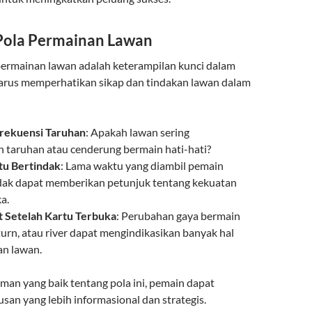
ola Permainan Lawan
ermainan lawan adalah keterampilan kunci dalam
arus memperhatikan sikap dan tindakan lawan dalam
Frekuensi Taruhan
: Apakah lawan sering
 taruhan atau cenderung bermain hati-hati?
tu Bertindak
: Lama waktu yang diambil pemain
dak dapat memberikan petunjuk tentang kekuatan
a.
t Setelah Kartu Terbuka
: Perubahan gaya bermain
 turn, atau river dapat mengindikasikan banyak hal
an lawan.
n yang baik tentang pola ini, pemain dapat
an yang lebih informasional dan strategis.