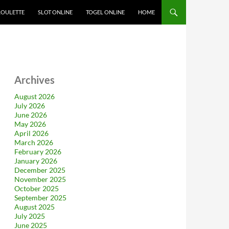
ROULETTE
SLOT ONLINE
TOGEL ONLINE
HOME
Archives
August 2026
July 2026
June 2026
May 2026
April 2026
March 2026
February 2026
January 2026
December 2025
November 2025
October 2025
September 2025
August 2025
July 2025
June 2025