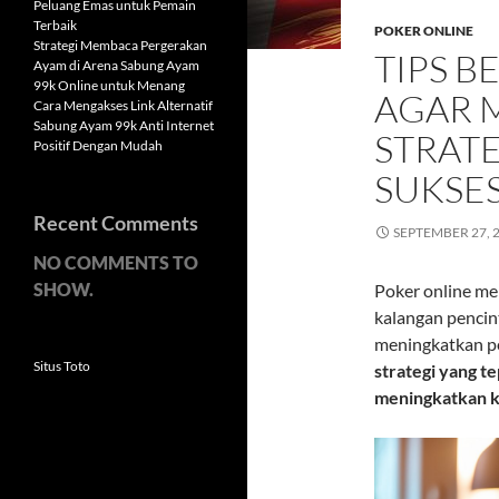
Peluang Emas untuk Pemain
Terbaik
POKER ONLINE
Strategi Membaca Pergerakan
TIPS B
Ayam di Arena Sabung Ayam
99k Online untuk Menang
AGAR 
Cara Mengakses Link Alternatif
Sabung Ayam 99k Anti Internet
STRATE
Positif Dengan Mudah
SUKSE
Recent Comments
SEPTEMBER 27, 
NO COMMENTS TO
SHOW.
Poker online me
kalangan pencin
meningkatkan p
Situs Toto
strategi yang t
meningkatkan k