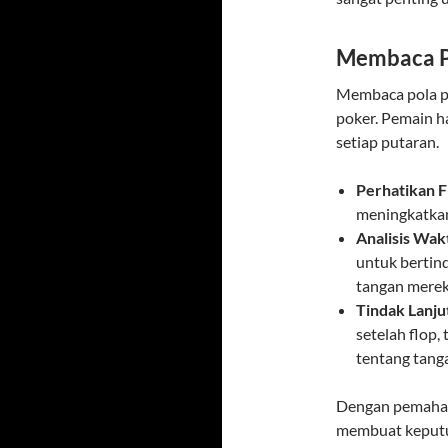
Membaca P
Membaca pola p
poker. Pemain h
setiap putaran.
Perhatikan 
meningkatkan
Analisis Wak
untuk bertin
tangan merek
Tindak Lanju
setelah flop,
tentang tang
Dengan pemahama
membuat keputus