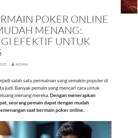
ERMAIN POKER ONLINE
MUDAH MENANG:
GI EFEKTIF UNTUK
S
2025
ADMIN
njadi salah satu permainan yang semakin populer di
ta judi. Banyak pemain yang mencari cara untuk
eluang menang mereka.
Dengan menerapkan
epat, seorang pemain dapat dengan mudah
emenangan saat bermain poker online.