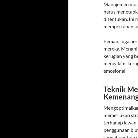
Manajemen modal
harus menetapk
ditentukan. Ini
mempertahankan
Pemain juga per
mereka. Menghin
kerugian yang be
mengalami keru
emosional.
Teknik Me
Kemenan
Mengoptimalkan
memerlukan stra
terhadap lawan.
penggunaan bluf
sangat penting 