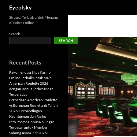
Search
Eyeofsky
Strategi Terbaik untuk Menang
di Poker Online
Search
SEARCH
Recent Posts
Rekomendasi Situs Kasino
Online Terbaik untuk Main
American Roulette 2026
dengan Bonus Terbesar dan
Terpercaya
Perbedaan American Roulette
vs European Roulette di Tahun
2026: Perbandingan
Keuntungan dan Risiko
Info Promo Bonus Rollingan
Terbesar untuk Member
Sabung Ayam 99k 2026: