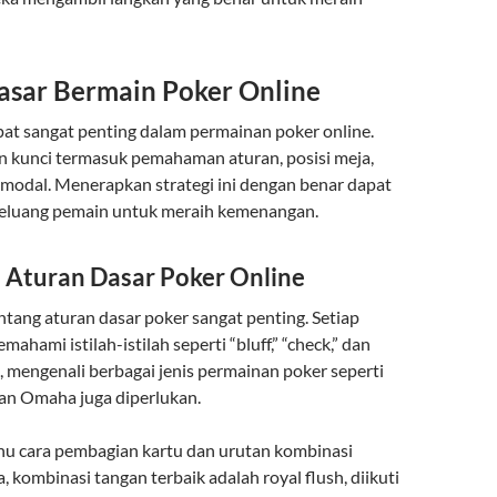
Dasar Bermain Poker Online
epat sangat penting dalam permainan poker online.
 kunci termasuk pemahaman aturan, posisi meja,
odal. Menerapkan strategi ini dengan benar dapat
eluang pemain untuk meraih kemenangan.
Aturan Dasar Poker Online
tang aturan dasar poker sangat penting. Setiap
ahami istilah-istilah seperti “bluff,” “check,” dan
itu, mengenali berbagai jenis permainan poker seperti
an Omaha juga diperlukan.
hu cara pembagian kartu dan urutan kombinasi
, kombinasi tangan terbaik adalah royal flush, diikuti