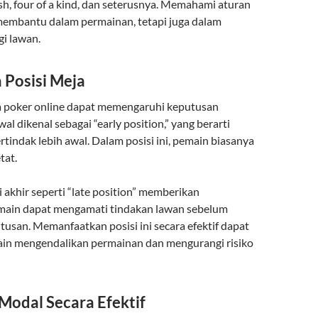
ush, four of a kind, dan seterusnya. Memahami aturan
 membantu dalam permainan, tetapi juga dalam
i lawan.
 Posisi Meja
a poker online dapat memengaruhi keputusan
wal dikenal sebagai “early position,” yang berarti
tindak lebih awal. Dalam posisi ini, pemain biasanya
tat.
isi akhir seperti “late position” memberikan
main dapat mengamati tindakan lawan sebelum
usan. Memanfaatkan posisi ini secara efektif dapat
n mengendalikan permainan dan mengurangi risiko
Modal Secara Efektif