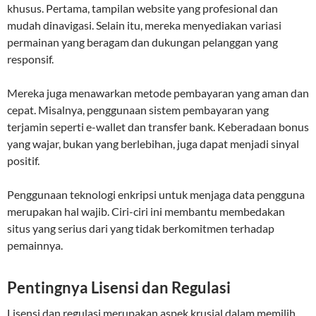
khusus. Pertama, tampilan website yang profesional dan
mudah dinavigasi. Selain itu, mereka menyediakan variasi
permainan yang beragam dan dukungan pelanggan yang
responsif.
Mereka juga menawarkan metode pembayaran yang aman dan
cepat. Misalnya, penggunaan sistem pembayaran yang
terjamin seperti e-wallet dan transfer bank. Keberadaan bonus
yang wajar, bukan yang berlebihan, juga dapat menjadi sinyal
positif.
Penggunaan teknologi enkripsi untuk menjaga data pengguna
merupakan hal wajib. Ciri-ciri ini membantu membedakan
situs yang serius dari yang tidak berkomitmen terhadap
pemainnya.
Pentingnya Lisensi dan Regulasi
Lisensi dan regulasi merupakan aspek krusial dalam memilih