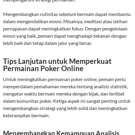
Mengembangkan rutinitas sebelum bermain dapat membantu
dalam mengendalikan emosi. Misalnya, meditasi atau latihan
pernapasan dapat meningkatkan fokus. Dengan pengelolaan
emosi yang baik, pemain dapat menghadapi tekanan dengan
lebih baik dan tetap dalam jalur yang benar.
Tips Lanjutan untuk Memperkuat
Permainan Poker Online
Untuk meningkatkan permainan poker online, pemain perlu
memperdalam pemahaman mereka tentang analisis statistik,
mengatur waktu bermain mereka dengan bijak, dan terlibat
dalam komunitas poker. Ketiga aspek ini sangat penting untuk
mengembangkan strategi yang lebih solid dan meningkatkan
keterampilan bermain.
Mengembangkan Kemampuan Analisis