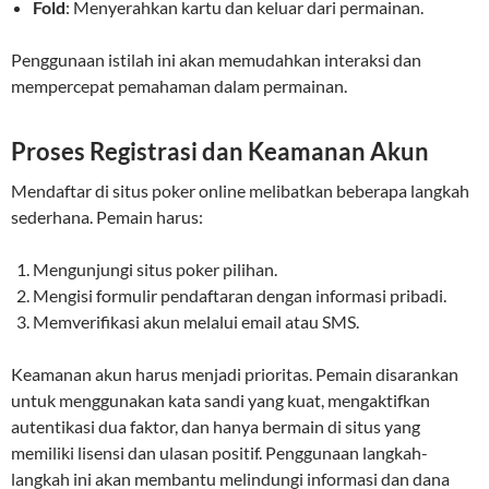
Fold
: Menyerahkan kartu dan keluar dari permainan.
Penggunaan istilah ini akan memudahkan interaksi dan
mempercepat pemahaman dalam permainan.
Proses Registrasi dan Keamanan Akun
Mendaftar di situs poker online melibatkan beberapa langkah
sederhana. Pemain harus:
Mengunjungi situs poker pilihan.
Mengisi formulir pendaftaran dengan informasi pribadi.
Memverifikasi akun melalui email atau SMS.
Keamanan akun harus menjadi prioritas. Pemain disarankan
untuk menggunakan kata sandi yang kuat, mengaktifkan
autentikasi dua faktor, dan hanya bermain di situs yang
memiliki lisensi dan ulasan positif. Penggunaan langkah-
langkah ini akan membantu melindungi informasi dan dana