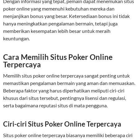
Dengan informasi yang tepat, pemain dapat menemukan situs
poker online yang memenuhi kebutuhan mereka dan
menjanjikan bonus yang besar. Ketersediaan bonus ini tidak
hanya meningkatkan pengalaman bermain, tetapi juga
memberikan kesempatan lebih besar untuk meraih
keuntungan.
Cara Memilih Situs Poker Online
Terpercaya
Memilih situs poker online terpercaya sangat penting untuk
memastikan pengalaman bermain yang aman dan memuaskan.
Beberapa faktor yang harus diperhatikan meliputi ciri-ciri
khusus dari situs tersebut, pentingnya lisensi dan regulasi,
serta bagaimana reputasi situs di mata pengguna.
Ciri-ciri Situs Poker Online Terpercaya
Situs poker online terpercaya biasanya memiliki beberapa ciri