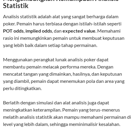
Statistik
Analisis statistik adalah alat yang sangat berharga dalam
poker. Pemain harus terbiasa dengan istilah-istilah seperti
POT odds
,
implied odds
, dan
expected value
. Memahami
rasio ini memungkinkan pemain untuk membuat keputusan
yang lebih baik dalam setiap tahap permainan.
Menggunakan perangkat lunak analisis poker dapat
membantu pemain melacak performa mereka. Dengan
mencatat tangan yang dimainkan, hasilnya, dan keputusan
yang diambil, pemain dapat menemukan pola dan area yang
perlu ditingkatkan.
Berlatih dengan simulasi dan alat analisis juga dapat
meningkatkan keterampilan. Pemain yang terus-menerus
melatih analisis statistik akan mampu memahami permainan di
level yang lebih dalam, sehingga meminimalisir kesalahan.