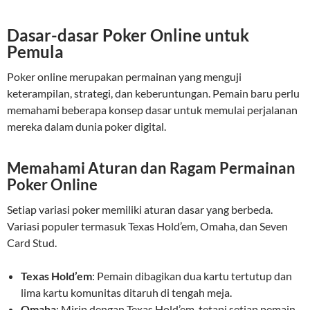
Dasar-dasar Poker Online untuk
Pemula
Poker online merupakan permainan yang menguji
keterampilan, strategi, dan keberuntungan. Pemain baru perlu
memahami beberapa konsep dasar untuk memulai perjalanan
mereka dalam dunia poker digital.
Memahami Aturan dan Ragam Permainan
Poker Online
Setiap variasi poker memiliki aturan dasar yang berbeda.
Variasi populer termasuk Texas Hold’em, Omaha, dan Seven
Card Stud.
Texas Hold’em
: Pemain dibagikan dua kartu tertutup dan
lima kartu komunitas ditaruh di tengah meja.
Omaha
: Mirip dengan Texas Hold’em, tetapi setiap pemain