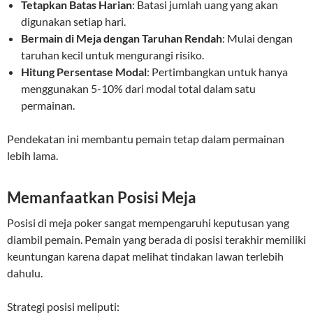
Tetapkan Batas Harian
: Batasi jumlah uang yang akan
digunakan setiap hari.
Bermain di Meja dengan Taruhan Rendah
: Mulai dengan
taruhan kecil untuk mengurangi risiko.
Hitung Persentase Modal
: Pertimbangkan untuk hanya
menggunakan 5-10% dari modal total dalam satu
permainan.
Pendekatan ini membantu pemain tetap dalam permainan
lebih lama.
Memanfaatkan Posisi Meja
Posisi di meja poker sangat mempengaruhi keputusan yang
diambil pemain. Pemain yang berada di posisi terakhir memiliki
keuntungan karena dapat melihat tindakan lawan terlebih
dahulu.
Strategi posisi meliputi: