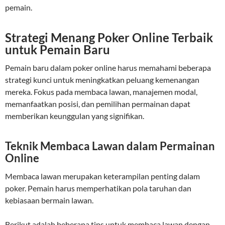
pemain.
Strategi Menang Poker Online Terbaik
untuk Pemain Baru
Pemain baru dalam poker online harus memahami beberapa
strategi kunci untuk meningkatkan peluang kemenangan
mereka. Fokus pada membaca lawan, manajemen modal,
memanfaatkan posisi, dan pemilihan permainan dapat
memberikan keunggulan yang signifikan.
Teknik Membaca Lawan dalam Permainan
Online
Membaca lawan merupakan keterampilan penting dalam
poker. Pemain harus memperhatikan pola taruhan dan
kebiasaan bermain lawan.
Berikut adalah beberapa tips untuk membaca lawan dengan