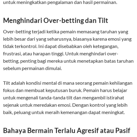
untuk meningkatkan pengalaman dan hasil permainan.
Menghindari Over-betting dan Tilt
Over-betting terjadi ketika pemain memasang taruhan yang
lebih besar dari yang seharusnya, biasanya karena emosi yang
tidak terkontrol. Ini dapat disebabkan oleh ketegangan,
frustrasi, atau harapan tinggi. Untuk menghindari over-
betting, penting bagi mereka untuk menetapkan batas taruhan
sebelum permainan dimulai.
Tilt adalah kondisi mental di mana seorang pemain kehilangan
fokus dan membuat keputusan buruk. Pemain harus belajar
untuk mengenali tanda-tanda tilt dan mengambil istirahat
sejenak untuk meredakan emosi. Dengan kontrol yang lebih
baik, peluang untuk meraih kemenangan dapat meningkat.
Bahaya Bermain Terlalu Agresif atau Pasif