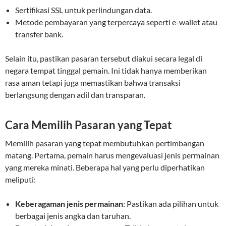
Sertifikasi SSL untuk perlindungan data.
Metode pembayaran yang terpercaya seperti e-wallet atau
transfer bank.
Selain itu, pastikan pasaran tersebut diakui secara legal di
negara tempat tinggal pemain. Ini tidak hanya memberikan
rasa aman tetapi juga memastikan bahwa transaksi
berlangsung dengan adil dan transparan.
Cara Memilih Pasaran yang Tepat
Memilih pasaran yang tepat membutuhkan pertimbangan
matang. Pertama, pemain harus mengevaluasi jenis permainan
yang mereka minati. Beberapa hal yang perlu diperhatikan
meliputi:
Keberagaman jenis permainan
: Pastikan ada pilihan untuk
berbagai jenis angka dan taruhan.