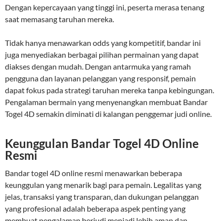
Dengan kepercayaan yang tinggi ini, peserta merasa tenang
saat memasang taruhan mereka.
Tidak hanya menawarkan odds yang kompetitif, bandar ini
juga menyediakan berbagai pilihan permainan yang dapat
diakses dengan mudah. Dengan antarmuka yang ramah
pengguna dan layanan pelanggan yang responsif, pemain
dapat fokus pada strategi taruhan mereka tanpa kebingungan.
Pengalaman bermain yang menyenangkan membuat Bandar
Togel 4D semakin diminati di kalangan penggemar judi online.
Keunggulan Bandar Togel 4D Online
Resmi
Bandar togel 4D online resmi menawarkan beberapa
keunggulan yang menarik bagi para pemain. Legalitas yang
jelas, transaksi yang transparan, dan dukungan pelanggan
yang profesional adalah beberapa aspek penting yang
membuat pengalaman berjudi menjadi lebih aman dan