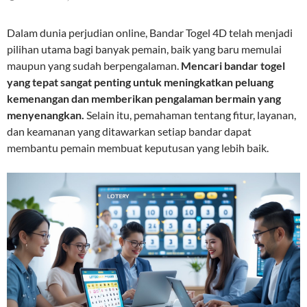
Dalam dunia perjudian online, Bandar Togel 4D telah menjadi
pilihan utama bagi banyak pemain, baik yang baru memulai
maupun yang sudah berpengalaman.
Mencari bandar togel
yang tepat sangat penting untuk meningkatkan peluang
kemenangan dan memberikan pengalaman bermain yang
menyenangkan.
Selain itu, pemahaman tentang fitur, layanan,
dan keamanan yang ditawarkan setiap bandar dapat
membantu pemain membuat keputusan yang lebih baik.