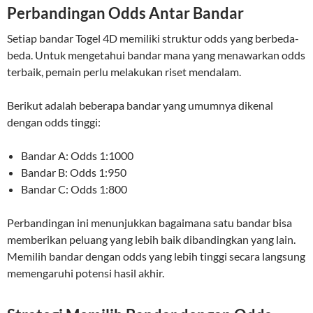
Perbandingan Odds Antar Bandar
Setiap bandar Togel 4D memiliki struktur odds yang berbeda-
beda. Untuk mengetahui bandar mana yang menawarkan odds
terbaik, pemain perlu melakukan riset mendalam.
Berikut adalah beberapa bandar yang umumnya dikenal
dengan odds tinggi:
Bandar A: Odds 1:1000
Bandar B: Odds 1:950
Bandar C: Odds 1:800
Perbandingan ini menunjukkan bagaimana satu bandar bisa
memberikan peluang yang lebih baik dibandingkan yang lain.
Memilih bandar dengan odds yang lebih tinggi secara langsung
memengaruhi potensi hasil akhir.