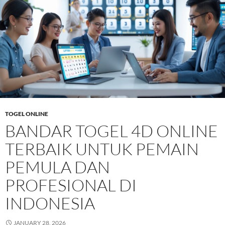
TOGEL ONLINE
BANDAR TOGEL 4D ONLINE
TERBAIK UNTUK PEMAIN
PEMULA DAN
PROFESIONAL DI
INDONESIA
JANUARY 28, 2026