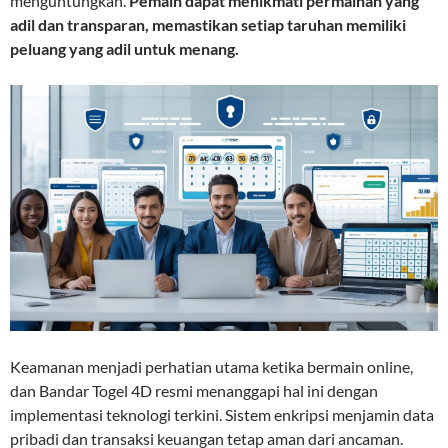
menguntungkan.
Pemain dapat menikmati permainan yang
adil dan transparan, memastikan setiap taruhan memiliki
peluang yang adil untuk menang.
Keamanan menjadi perhatian utama ketika bermain online,
dan Bandar Togel 4D resmi menanggapi hal ini dengan
implementasi teknologi terkini. Sistem enkripsi menjamin data
pribadi dan transaksi keuangan tetap aman dari ancaman.