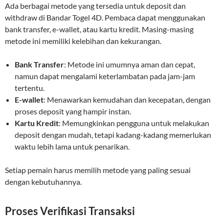
Ada berbagai metode yang tersedia untuk deposit dan
withdraw di Bandar Togel 4D. Pembaca dapat menggunakan
bank transfer, e-wallet, atau kartu kredit. Masing-masing
metode ini memiliki kelebihan dan kekurangan.
Bank Transfer
: Metode ini umumnya aman dan cepat,
namun dapat mengalami keterlambatan pada jam-jam
tertentu.
E-wallet
: Menawarkan kemudahan dan kecepatan, dengan
proses deposit yang hampir instan.
Kartu Kredit
: Memungkinkan pengguna untuk melakukan
deposit dengan mudah, tetapi kadang-kadang memerlukan
waktu lebih lama untuk penarikan.
Setiap pemain harus memilih metode yang paling sesuai
dengan kebutuhannya.
Proses Verifikasi Transaksi