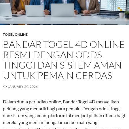
TOGEL ONLINE
BANDAR TOGEL 4D ONLINE
RESMI DENGAN ODDS
TINGGI DAN SISTEM AMAN
UNTUK PEMAIN CERDAS
JANUARY 29, 2026
Dalam dunia perjudian online, Bandar Togel 4D menyajikan
peluang yang menarik bagi para pemain. Dengan odds tinggi
dan sistem yang aman, platform ini menjadi pilihan utama bagi
mereka yang mencari pengalaman bermain yang