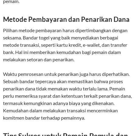
pemain.
Metode Pembayaran dan Penarikan Dana
Pilihan metode pembayaran harus dipertimbangkan dengan
seksama. Bandar togel yang baik menyediakan berbagai
metode transaksi, seperti kartu kredit, e-wallet, dan transfer
bank. Hal ini memberikan kemudahan bagi pemain dalam
melakukan setoran dan penarikan.
Waktu pemrosesan untuk penarikan juga harus diperhatikan.
Sebuah bandar tepercaya akan memastikan bahwa proses
penarikan dana tidak memakan waktu terlalu lama. Pemain
perlu memeriksa syarat dan ketentuan terkait penarikan dana,
termasuk kemungkinan adanya biaya yang dikenakan.
Kemudahan dalam melakukan transaksi mencerminkan
komitmen bandar terhadap pemainnya.
Tips Sukses untuk Pemain Pemula dan