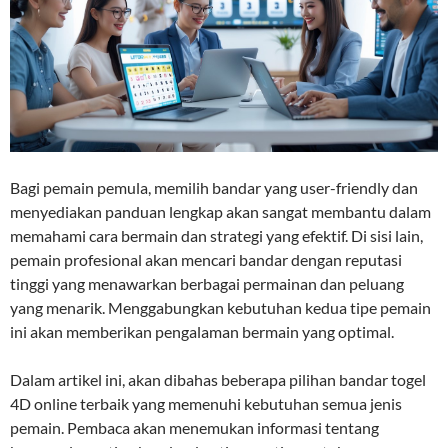
Bagi pemain pemula, memilih bandar yang user-friendly dan
menyediakan panduan lengkap akan sangat membantu dalam
memahami cara bermain dan strategi yang efektif. Di sisi lain,
pemain profesional akan mencari bandar dengan reputasi
tinggi yang menawarkan berbagai permainan dan peluang
yang menarik. Menggabungkan kebutuhan kedua tipe pemain
ini akan memberikan pengalaman bermain yang optimal.
Dalam artikel ini, akan dibahas beberapa pilihan bandar togel
4D online terbaik yang memenuhi kebutuhan semua jenis
pemain. Pembaca akan menemukan informasi tentang