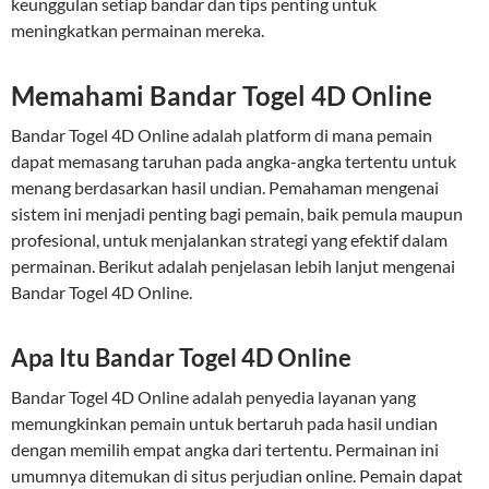
keunggulan setiap bandar dan tips penting untuk
meningkatkan permainan mereka.
Memahami Bandar Togel 4D Online
Bandar Togel 4D Online adalah platform di mana pemain
dapat memasang taruhan pada angka-angka tertentu untuk
menang berdasarkan hasil undian. Pemahaman mengenai
sistem ini menjadi penting bagi pemain, baik pemula maupun
profesional, untuk menjalankan strategi yang efektif dalam
permainan. Berikut adalah penjelasan lebih lanjut mengenai
Bandar Togel 4D Online.
Apa Itu Bandar Togel 4D Online
Bandar Togel 4D Online adalah penyedia layanan yang
memungkinkan pemain untuk bertaruh pada hasil undian
dengan memilih empat angka dari tertentu. Permainan ini
umumnya ditemukan di situs perjudian online. Pemain dapat