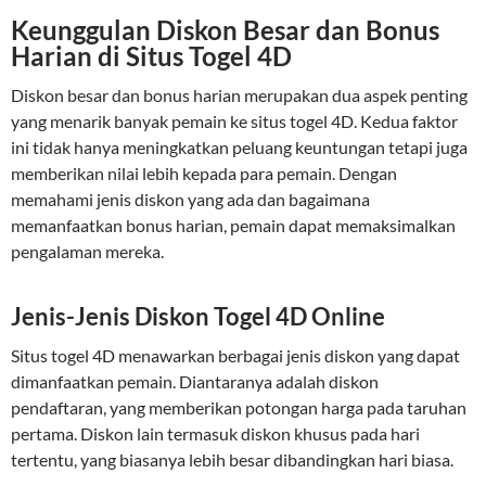
Keunggulan Diskon Besar dan Bonus
Harian di Situs Togel 4D
Diskon besar dan bonus harian merupakan dua aspek penting
yang menarik banyak pemain ke situs togel 4D. Kedua faktor
ini tidak hanya meningkatkan peluang keuntungan tetapi juga
memberikan nilai lebih kepada para pemain. Dengan
memahami jenis diskon yang ada dan bagaimana
memanfaatkan bonus harian, pemain dapat memaksimalkan
pengalaman mereka.
Jenis-Jenis Diskon Togel 4D Online
Situs togel 4D menawarkan berbagai jenis diskon yang dapat
dimanfaatkan pemain. Diantaranya adalah diskon
pendaftaran, yang memberikan potongan harga pada taruhan
pertama. Diskon lain termasuk diskon khusus pada hari
tertentu, yang biasanya lebih besar dibandingkan hari biasa.