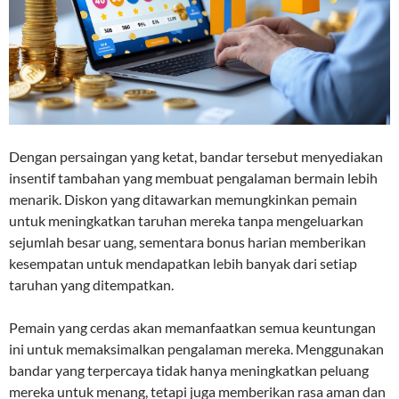
Dengan persaingan yang ketat, bandar tersebut menyediakan
insentif tambahan yang membuat pengalaman bermain lebih
menarik. Diskon yang ditawarkan memungkinkan pemain
untuk meningkatkan taruhan mereka tanpa mengeluarkan
sejumlah besar uang, sementara bonus harian memberikan
kesempatan untuk mendapatkan lebih banyak dari setiap
taruhan yang ditempatkan.
Pemain yang cerdas akan memanfaatkan semua keuntungan
ini untuk memaksimalkan pengalaman mereka. Menggunakan
bandar yang terpercaya tidak hanya meningkatkan peluang
mereka untuk menang, tetapi juga memberikan rasa aman dan