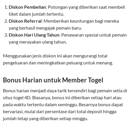
Diskon Pembelian
: Potongan yang diberikan saat membeli
tiket dalam jumlah tertentu.
Diskon Referral
: Memberikan keuntungan bagi mereka
yang berhasil mengajak pemain baru.
Diskon Hari Ulang Tahun
: Penawaran spesial untuk pemain
yang merayakan ulang tahun.
Menggunakan jenis diskon ini akan mengurangi total
pengeluaran dan meningkatkan peluang untuk menang.
Bonus Harian untuk Member Togel
Bonus harian menjadi daya tarik tersendiri bagi pemain setia di
situs togel 4D. Biasanya, bonus ini diberikan setiap hari atau
pada waktu tertentu dalam seminggu. Besarnya bonus dapat
bervariasi, mulai dari persentase dari total deposit hingga
jumlah tetap yang diberikan setiap minggu.