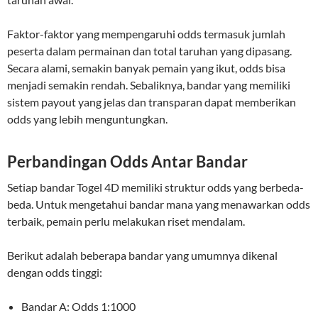
Faktor-faktor yang mempengaruhi odds termasuk jumlah
peserta dalam permainan dan total taruhan yang dipasang.
Secara alami, semakin banyak pemain yang ikut, odds bisa
menjadi semakin rendah. Sebaliknya, bandar yang memiliki
sistem payout yang jelas dan transparan dapat memberikan
odds yang lebih menguntungkan.
Perbandingan Odds Antar Bandar
Setiap bandar Togel 4D memiliki struktur odds yang berbeda-
beda. Untuk mengetahui bandar mana yang menawarkan odds
terbaik, pemain perlu melakukan riset mendalam.
Berikut adalah beberapa bandar yang umumnya dikenal
dengan odds tinggi:
Bandar A: Odds 1:1000