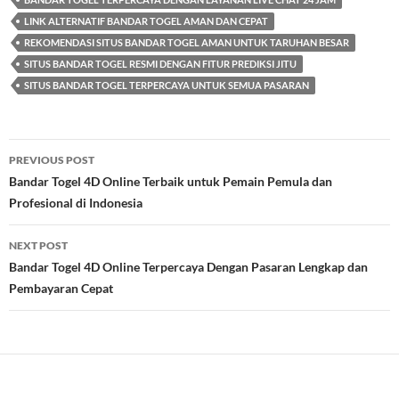
LINK ALTERNATIF BANDAR TOGEL AMAN DAN CEPAT
REKOMENDASI SITUS BANDAR TOGEL AMAN UNTUK TARUHAN BESAR
SITUS BANDAR TOGEL RESMI DENGAN FITUR PREDIKSI JITU
SITUS BANDAR TOGEL TERPERCAYA UNTUK SEMUA PASARAN
Post
PREVIOUS POST
navigation
Bandar Togel 4D Online Terbaik untuk Pemain Pemula dan
Profesional di Indonesia
NEXT POST
Bandar Togel 4D Online Terpercaya Dengan Pasaran Lengkap dan
Pembayaran Cepat