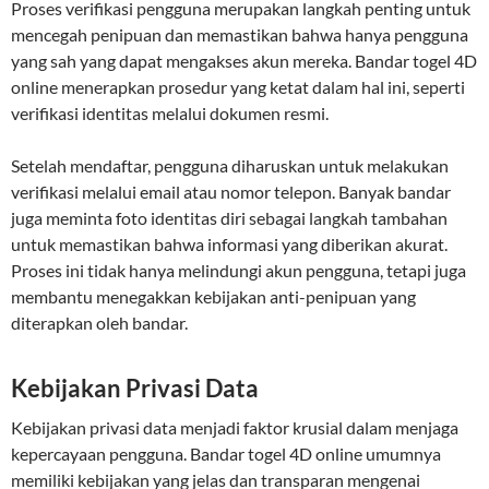
Proses verifikasi pengguna merupakan langkah penting untuk
mencegah penipuan dan memastikan bahwa hanya pengguna
yang sah yang dapat mengakses akun mereka. Bandar togel 4D
online menerapkan prosedur yang ketat dalam hal ini, seperti
verifikasi identitas melalui dokumen resmi.
Setelah mendaftar, pengguna diharuskan untuk melakukan
verifikasi melalui email atau nomor telepon. Banyak bandar
juga meminta foto identitas diri sebagai langkah tambahan
untuk memastikan bahwa informasi yang diberikan akurat.
Proses ini tidak hanya melindungi akun pengguna, tetapi juga
membantu menegakkan kebijakan anti-penipuan yang
diterapkan oleh bandar.
Kebijakan Privasi Data
Kebijakan privasi data menjadi faktor krusial dalam menjaga
kepercayaan pengguna. Bandar togel 4D online umumnya
memiliki kebijakan yang jelas dan transparan mengenai