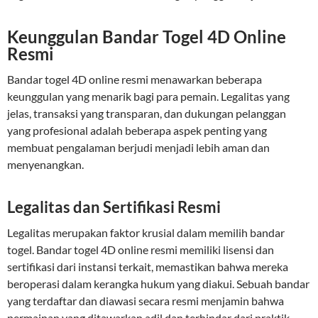
Keunggulan Bandar Togel 4D Online
Resmi
Bandar togel 4D online resmi menawarkan beberapa
keunggulan yang menarik bagi para pemain. Legalitas yang
jelas, transaksi yang transparan, dan dukungan pelanggan
yang profesional adalah beberapa aspek penting yang
membuat pengalaman berjudi menjadi lebih aman dan
menyenangkan.
Legalitas dan Sertifikasi Resmi
Legalitas merupakan faktor krusial dalam memilih bandar
togel. Bandar togel 4D online resmi memiliki lisensi dan
sertifikasi dari instansi terkait, memastikan bahwa mereka
beroperasi dalam kerangka hukum yang diakui. Sebuah bandar
yang terdaftar dan diawasi secara resmi menjamin bahwa
permainan yang ditawarkan adil dan terhindar dari praktik