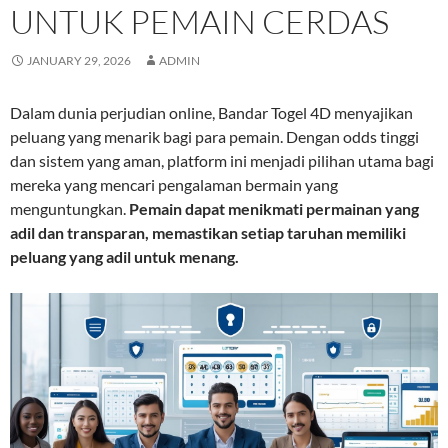
UNTUK PEMAIN CERDAS
JANUARY 29, 2026
ADMIN
Dalam dunia perjudian online, Bandar Togel 4D menyajikan
peluang yang menarik bagi para pemain. Dengan odds tinggi
dan sistem yang aman, platform ini menjadi pilihan utama bagi
mereka yang mencari pengalaman bermain yang
menguntungkan.
Pemain dapat menikmati permainan yang
adil dan transparan, memastikan setiap taruhan memiliki
peluang yang adil untuk menang.