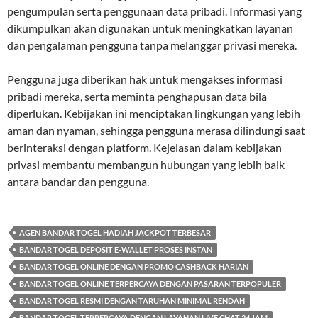
pengumpulan serta penggunaan data pribadi. Informasi yang
dikumpulkan akan digunakan untuk meningkatkan layanan
dan pengalaman pengguna tanpa melanggar privasi mereka.
Pengguna juga diberikan hak untuk mengakses informasi
pribadi mereka, serta meminta penghapusan data bila
diperlukan. Kebijakan ini menciptakan lingkungan yang lebih
aman dan nyaman, sehingga pengguna merasa dilindungi saat
berinteraksi dengan platform. Kejelasan dalam kebijakan
privasi membantu membangun hubungan yang lebih baik
antara bandar dan pengguna.
AGEN BANDAR TOGEL HADIAH JACKPOT TERBESAR
BANDAR TOGEL DEPOSIT E-WALLET PROSES INSTAN
BANDAR TOGEL ONLINE DENGAN PROMO CASHBACK HARIAN
BANDAR TOGEL ONLINE TERPERCAYA DENGAN PASARAN TERPOPULER
BANDAR TOGEL RESMI DENGAN TARUHAN MINIMAL RENDAH
BANDAR TOGEL TERPERCAYA DENGAN LAYANAN LIVE CHAT 24 JAM