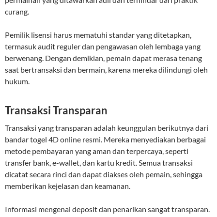
curang.
Pemilik lisensi harus mematuhi standar yang ditetapkan,
termasuk audit reguler dan pengawasan oleh lembaga yang
berwenang. Dengan demikian, pemain dapat merasa tenang
saat bertransaksi dan bermain, karena mereka dilindungi oleh
hukum.
Transaksi Transparan
Transaksi yang transparan adalah keunggulan berikutnya dari
bandar togel 4D online resmi. Mereka menyediakan berbagai
metode pembayaran yang aman dan terpercaya, seperti
transfer bank, e-wallet, dan kartu kredit. Semua transaksi
dicatat secara rinci dan dapat diakses oleh pemain, sehingga
memberikan kejelasan dan keamanan.
Informasi mengenai deposit dan penarikan sangat transparan.