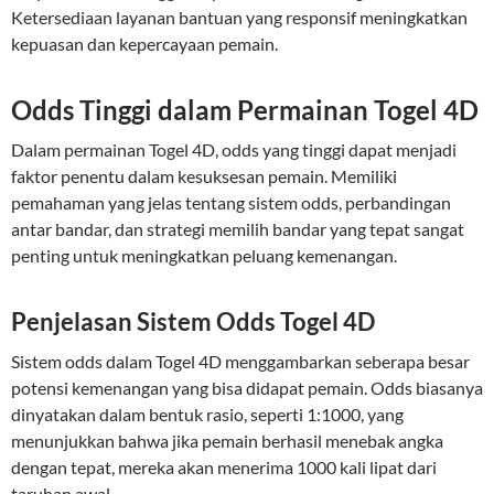
Ketersediaan layanan bantuan yang responsif meningkatkan
kepuasan dan kepercayaan pemain.
Odds Tinggi dalam Permainan Togel 4D
Dalam permainan Togel 4D, odds yang tinggi dapat menjadi
faktor penentu dalam kesuksesan pemain. Memiliki
pemahaman yang jelas tentang sistem odds, perbandingan
antar bandar, dan strategi memilih bandar yang tepat sangat
penting untuk meningkatkan peluang kemenangan.
Penjelasan Sistem Odds Togel 4D
Sistem odds dalam Togel 4D menggambarkan seberapa besar
potensi kemenangan yang bisa didapat pemain. Odds biasanya
dinyatakan dalam bentuk rasio, seperti 1:1000, yang
menunjukkan bahwa jika pemain berhasil menebak angka
dengan tepat, mereka akan menerima 1000 kali lipat dari
taruhan awal.