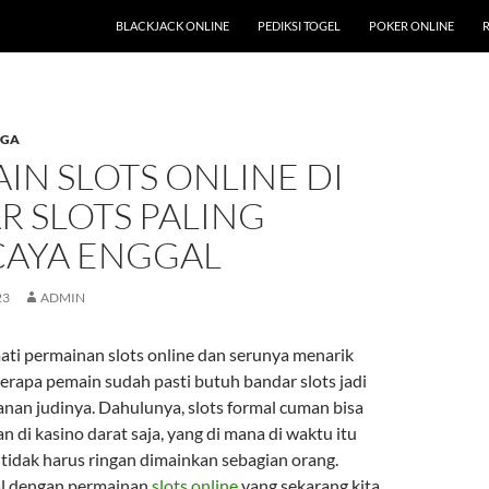
SKIP TO CONTENT
BLACKJACK ONLINE
PEDIKSI TOGEL
POKER ONLINE
AGA
AIN SLOTS ONLINE DI
R SLOTS PALING
CAYA ENGGAL
23
ADMIN
ati permainan slots online dan serunya menarik
erapa pemain sudah pasti butuh bandar slots jadi
anan judinya. Dahulunya, slots formal cuman bisa
 di kasino darat saja, yang di mana di waktu itu
 tidak harus ringan dimainkan sebagian orang.
al dengan permainan
slots online
yang sekarang kita