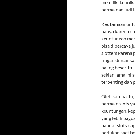
memiliki keunik
permainan judi l
Keutamaan untuk
hanya karena d
keuntungan menar
bisa dipercaya 
slotters karena
ringan dimainka
paling besar. Itu
sekian lama ini 
terpenting dan p
Oleh karena itu,
bermain slots y
keuntungan, kep
yang lebih bagu
bandar slots da
perlukan saat be