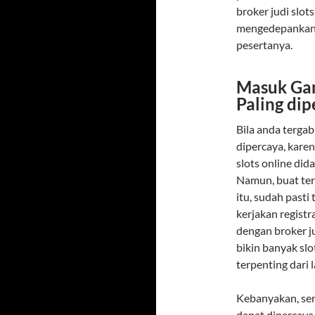
broker judi slot
mengedepankan t
pesertanya.
Masuk Gam
Paling di
Bila anda tergab
dipercaya, karen
slots online di
Namun, buat ter
itu, sudah pasti
kerjakan registr
dengan broker ju
bikin banyak sl
terpenting dari 
Kebanyakan, serv
dapat dipercaya 