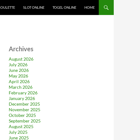
ROULETTE
SLOT ONLINE
TOGEL ONLINE
HOME
Archives
August 2026
July 2026
June 2026
May 2026
April 2026
March 2026
February 2026
January 2026
December 2025
November 2025
October 2025
September 2025
August 2025
July 2025
June 2025