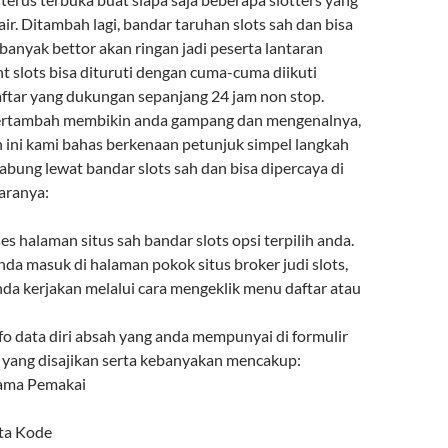
air. Ditambah lagi, bandar taruhan slots sah dan bisa
banyak bettor akan ringan jadi peserta lantaran
nt slots bisa dituruti dengan cuma-cuma diikuti
aftar yang dukungan sepanjang 24 jam non stop.
ertambah membikin anda gampang dan mengenalnya,
h ini kami bahas berkenaan petunjuk simpel langkah
gabung lewat bandar slots sah dan bisa dipercaya di
aranya:
ses halaman situs sah bandar slots opsi terpilih anda.
da masuk di halaman pokok situs broker judi slots,
anda kerjakan melalui cara mengeklik menu daftar atau
 info data diri absah yang anda mempunyai di formulir
t yang disajikan serta kebanyakan mencakup:
ama Pemakai
ta Kode