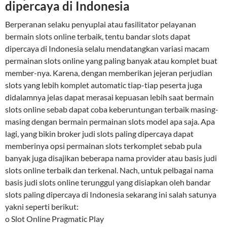
dipercaya di Indonesia
Berperanan selaku penyuplai atau fasilitator pelayanan
bermain slots online terbaik, tentu bandar slots dapat
dipercaya di Indonesia selalu mendatangkan variasi macam
permainan slots online yang paling banyak atau komplet buat
member-nya. Karena, dengan memberikan jejeran perjudian
slots yang lebih komplet automatic tiap-tiap peserta juga
didalamnya jelas dapat merasai kepuasan lebih saat bermain
slots online sebab dapat coba keberuntungan terbaik masing-
masing dengan bermain permainan slots model apa saja. Apa
lagi, yang bikin broker judi slots paling dipercaya dapat
memberinya opsi permainan slots terkomplet sebab pula
banyak juga disajikan beberapa nama provider atau basis judi
slots online terbaik dan terkenal. Nach, untuk pelbagai nama
basis judi slots online terunggul yang disiapkan oleh bandar
slots paling dipercaya di Indonesia sekarang ini salah satunya
yakni seperti berikut:
o Slot Online Pragmatic Play