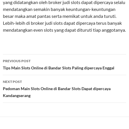
yang didatangkan oleh broker judi slots dapat dipercaya selalu
mendatangkan semakin banyak keuntungan-keuntungan
besar maka amat pantas serta memikat untuk anda turuti.
Lebih-lebih di broker judi slots dapat dipercaya terus banyak
mendatangkan even slots yang dapat dituruti tiap anggotanya.
Post
PREVIOUS POST
navigation
Tips Main Slots Online di Bandar Slots Paling dipercaya Enggal
NEXT POST
Pedoman Main Slots Online di Bandar Slots Dapat dipercaya
Kandangserang