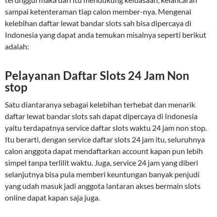
sampai ketenteraman tiap calon member-nya. Mengenai
kelebihan daftar lewat bandar slots sah bisa dipercaya di
Indonesia yang dapat anda temukan misalnya seperti berikut
adalah:
Pelayanan Daftar Slots 24 Jam Non
stop
Satu diantaranya sebagai kelebihan terhebat dan menarik
daftar lewat bandar slots sah dapat dipercaya di Indonesia
yaitu terdapatnya service daftar slots waktu 24 jam non stop.
Itu berarti, dengan service daftar slots 24 jam itu, seluruhnya
calon anggota dapat mendaftarkan account kapan pun lebih
simpel tanpa terlilit waktu. Juga, service 24 jam yang diberi
selanjutnya bisa pula memberi keuntungan banyak penjudi
yang udah masuk jadi anggota lantaran akses bermain slots
online dapat kapan saja juga.