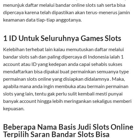
menunjuk daftar melalui bandar online slots sah serta bisa
dipercaya karena telah dipastikan akan terus-menerus jamin
keamanan data tiap-tiap anggotanya.
1 ID Untuk Seluruhnya Games Slots
Kelebihan terhebat lain kalau memutuskan daftar melalui
bandar slots sah dan paling dipercaya di Indonesia ialah 1
account atau ID yang kedepan anda capai sehabis sukses
mendaftarkan bisa dipakai buat permainkan semuanya type
permainan slots online yang disiapkan didalamnya . Maka,
apabila mana anda ingin membuka atau bermain permainan
slots yang lain, tentu gak perlu sulit kembali mesti punyai
banyak account hingga lebih meringankan sekaligus memberi
kepuasan.
Beberapa Nama Basis Judi Slots Online
Terpilih Saran Bandar Slots Bisa