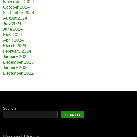
November 2024
October 2024
September 2024
August 2024
July 2024
June 2024
May 2024
April 2024
March 2024
February 2024
January 2024
December 2023
January 2023
December 2022
Search
SEARCH
Recent Posts