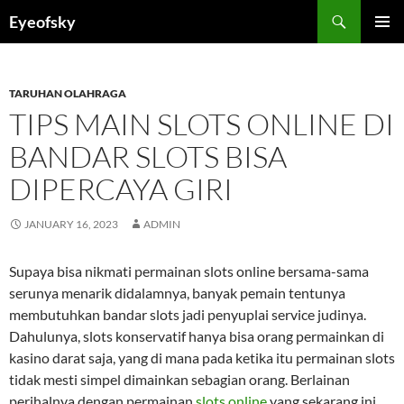
Eyeofsky
SKIP
PRIMAR
TO
MENU
CONTENT
TARUHAN OLAHRAGA
TIPS MAIN SLOTS ONLINE DI
BANDAR SLOTS BISA
DIPERCAYA GIRI
JANUARY 16, 2023
ADMIN
Supaya bisa nikmati permainan slots online bersama-sama
serunya menarik didalamnya, banyak pemain tentunya
membutuhkan bandar slots jadi penyuplai service judinya.
Dahulunya, slots konservatif hanya bisa orang permainkan di
kasino darat saja, yang di mana pada ketika itu permainan slots
tidak mesti simpel dimainkan sebagian orang. Berlainan
perihalnya dengan permainan
slots online
yang sekarang ini