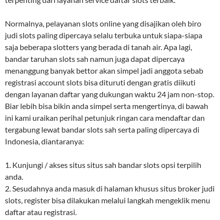
Normalnya, pelayanan slots online yang disajikan oleh biro
judi slots paling dipercaya selalu terbuka untuk siapa-siapa
saja beberapa slotters yang berada di tanah air. Apa lagi,
bandar taruhan slots sah namun juga dapat dipercaya
menanggung banyak bettor akan simpel jadi anggota sebab
registrasi account slots bisa dituruti dengan gratis diikuti
dengan layanan daftar yang dukungan waktu 24 jam non-stop.
Biar lebih bisa bikin anda simpel serta mengertinya, di bawah
ini kami uraikan perihal petunjuk ringan cara mendaftar dan
tergabung lewat bandar slots sah serta paling dipercaya di
Indonesia, diantaranya:
1. Kunjungi / akses situs situs sah bandar slots opsi terpilih
anda.
2. Sesudahnya anda masuk di halaman khusus situs broker judi
slots, register bisa dilakukan melalui langkah mengeklik menu
daftar atau registrasi.