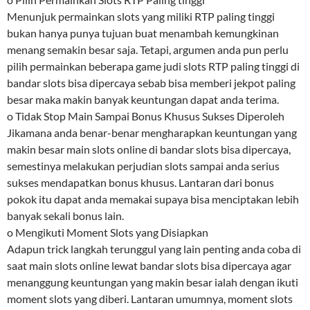
Menunjuk permainkan slots yang miliki RTP paling tinggi
bukan hanya punya tujuan buat menambah kemungkinan
menang semakin besar saja. Tetapi, argumen anda pun perlu
pilih permainkan beberapa game judi slots RTP paling tinggi di
bandar slots bisa dipercaya sebab bisa memberi jekpot paling
besar maka makin banyak keuntungan dapat anda terima.
o Tidak Stop Main Sampai Bonus Khusus Sukses Diperoleh
Jikamana anda benar-benar mengharapkan keuntungan yang
makin besar main slots online di bandar slots bisa dipercaya,
semestinya melakukan perjudian slots sampai anda serius
sukses mendapatkan bonus khusus. Lantaran dari bonus
pokok itu dapat anda memakai supaya bisa menciptakan lebih
banyak sekali bonus lain.
o Mengikuti Moment Slots yang Disiapkan
Adapun trick langkah terunggul yang lain penting anda coba di
saat main slots online lewat bandar slots bisa dipercaya agar
menanggung keuntungan yang makin besar ialah dengan ikuti
moment slots yang diberi. Lantaran umumnya, moment slots