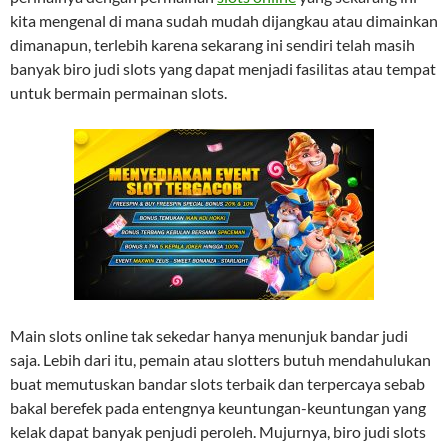
kita mengenal di mana sudah mudah dijangkau atau dimainkan
dimanapun, terlebih karena sekarang ini sendiri telah masih
banyak biro judi slots yang dapat menjadi fasilitas atau tempat
untuk bermain permainan slots.
Main slots online tak sekedar hanya menunjuk bandar judi
saja. Lebih dari itu, pemain atau slotters butuh mendahulukan
buat memutuskan bandar slots terbaik dan terpercaya sebab
bakal berefek pada entengnya keuntungan-keuntungan yang
kelak dapat banyak penjudi peroleh. Mujurnya, biro judi slots