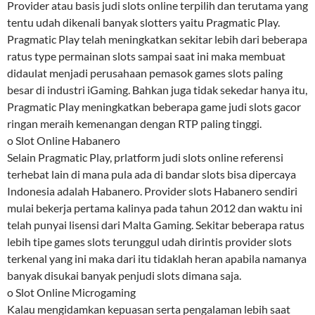
Provider atau basis judi slots online terpilih dan terutama yang
tentu udah dikenali banyak slotters yaitu Pragmatic Play.
Pragmatic Play telah meningkatkan sekitar lebih dari beberapa
ratus type permainan slots sampai saat ini maka membuat
didaulat menjadi perusahaan pemasok games slots paling
besar di industri iGaming. Bahkan juga tidak sekedar hanya itu,
Pragmatic Play meningkatkan beberapa game judi slots gacor
ringan meraih kemenangan dengan RTP paling tinggi.
o Slot Online Habanero
Selain Pragmatic Play, prlatform judi slots online referensi
terhebat lain di mana pula ada di bandar slots bisa dipercaya
Indonesia adalah Habanero. Provider slots Habanero sendiri
mulai bekerja pertama kalinya pada tahun 2012 dan waktu ini
telah punyai lisensi dari Malta Gaming. Sekitar beberapa ratus
lebih tipe games slots terunggul udah dirintis provider slots
terkenal yang ini maka dari itu tidaklah heran apabila namanya
banyak disukai banyak penjudi slots dimana saja.
o Slot Online Microgaming
Kalau mengidamkan kepuasan serta pengalaman lebih saat