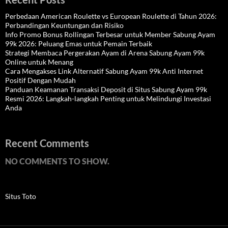
Perbedaan American Roulette vs European Roulette di Tahun 2026:
Perbandingan Keuntungan dan Risiko
Info Promo Bonus Rollingan Terbesar untuk Member Sabung Ayam
99k 2026: Peluang Emas untuk Pemain Terbaik
Strategi Membaca Pergerakan Ayam di Arena Sabung Ayam 99k
Online untuk Menang
Cara Mengakses Link Alternatif Sabung Ayam 99k Anti Internet
Positif Dengan Mudah
Panduan Keamanan Transaksi Deposit di Situs Sabung Ayam 99k
Resmi 2026: Langkah-langkah Penting untuk Melindungi Investasi
Anda
Recent Comments
NO COMMENTS TO SHOW.
Situs Toto