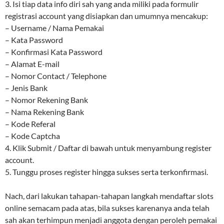
3. Isi tiap data info diri sah yang anda miliki pada formulir
registrasi account yang disiapkan dan umumnya mencakup:
– Username / Nama Pemakai
– Kata Password
– Konfirmasi Kata Password
– Alamat E-mail
– Nomor Contact / Telephone
– Jenis Bank
– Nomor Rekening Bank
– Nama Rekening Bank
– Kode Referal
– Kode Captcha
4. Klik Submit / Daftar di bawah untuk menyambung register
account.
5. Tunggu proses register hingga sukses serta terkonfirmasi.
Nach, dari lakukan tahapan-tahapan langkah mendaftar slots
online semacam pada atas, bila sukses karenanya anda telah
sah akan terhimpun menjadi anggota dengan peroleh pemakai