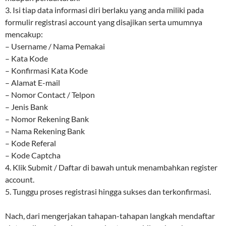
3. Isi tiap data informasi diri berlaku yang anda miliki pada
formulir registrasi account yang disajikan serta umumnya
mencakup:
– Username / Nama Pemakai
– Kata Kode
– Konfirmasi Kata Kode
– Alamat E-mail
– Nomor Contact / Telpon
– Jenis Bank
– Nomor Rekening Bank
– Nama Rekening Bank
– Kode Referal
– Kode Captcha
4. Klik Submit / Daftar di bawah untuk menambahkan register
account.
5. Tunggu proses registrasi hingga sukses dan terkonfirmasi.
Nach, dari mengerjakan tahapan-tahapan langkah mendaftar