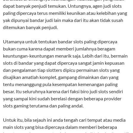
dapat banyak penjudi temukan. Untungnya, agen judi slots
paling dipercaya terus memiliki keunikan atau kelebihan yang
yak dipunyai bandar judi lain maka dari itu akan tidak susah
ditemukan banyak penjudi.
Utamanya untuk tentukan bandar slots paling dipercaya
bukan cuma karena dapat memberi jumlahnya beragam
keuntungan-keuntungan menarik saja. Lebih dari itu, bermain
slots di bandar yang dapat dipercaya sangat jamin kepuasan
dan pengalaman tiap slotters dipicu permainan slots yang
disajikan amatlah komplet, gampang dimainkan dan yang
tentu menanggung pula kesempatan kemenangan paling
besar. Itu seluruhnya karena dari faksi biro judi slots sendiri
yang sampai kini sudah berelasi dengan beberapa provider
slots gaming terutama dan paling andal.
Untuk itu, bila sejauh ini anda tengah cari tempat atau media
main slots yang bisa dipercaya dalam memberi beberapa