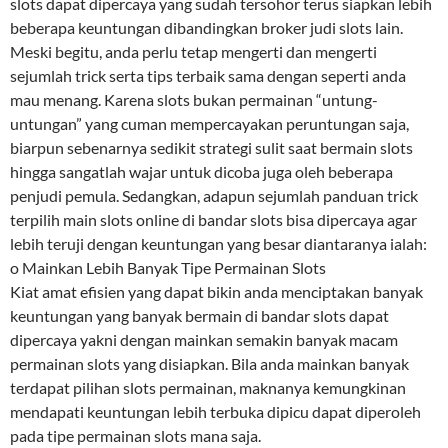
slots dapat dipercaya yang sudah tersohor terus siapkan lebih
beberapa keuntungan dibandingkan broker judi slots lain.
Meski begitu, anda perlu tetap mengerti dan mengerti
sejumlah trick serta tips terbaik sama dengan seperti anda
mau menang. Karena slots bukan permainan “untung-
untungan” yang cuman mempercayakan peruntungan saja,
biarpun sebenarnya sedikit strategi sulit saat bermain slots
hingga sangatlah wajar untuk dicoba juga oleh beberapa
penjudi pemula. Sedangkan, adapun sejumlah panduan trick
terpilih main slots online di bandar slots bisa dipercaya agar
lebih teruji dengan keuntungan yang besar diantaranya ialah:
o Mainkan Lebih Banyak Tipe Permainan Slots
Kiat amat efisien yang dapat bikin anda menciptakan banyak
keuntungan yang banyak bermain di bandar slots dapat
dipercaya yakni dengan mainkan semakin banyak macam
permainan slots yang disiapkan. Bila anda mainkan banyak
terdapat pilihan slots permainan, maknanya kemungkinan
mendapati keuntungan lebih terbuka dipicu dapat diperoleh
pada tipe permainan slots mana saja.