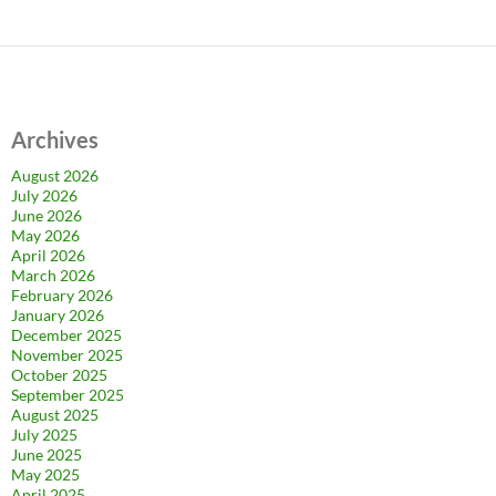
Archives
August 2026
July 2026
June 2026
May 2026
April 2026
March 2026
February 2026
January 2026
December 2025
November 2025
October 2025
September 2025
August 2025
July 2025
June 2025
May 2025
April 2025