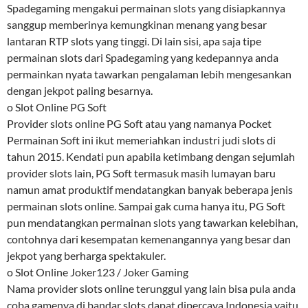
Spadegaming mengakui permainan slots yang disiapkannya
sanggup memberinya kemungkinan menang yang besar
lantaran RTP slots yang tinggi. Di lain sisi, apa saja tipe
permainan slots dari Spadegaming yang kedepannya anda
permainkan nyata tawarkan pengalaman lebih mengesankan
dengan jekpot paling besarnya.
o Slot Online PG Soft
Provider slots online PG Soft atau yang namanya Pocket
Permainan Soft ini ikut memeriahkan industri judi slots di
tahun 2015. Kendati pun apabila ketimbang dengan sejumlah
provider slots lain, PG Soft termasuk masih lumayan baru
namun amat produktif mendatangkan banyak beberapa jenis
permainan slots online. Sampai gak cuma hanya itu, PG Soft
pun mendatangkan permainan slots yang tawarkan kelebihan,
contohnya dari kesempatan kemenangannya yang besar dan
jekpot yang berharga spektakuler.
o Slot Online Joker123 / Joker Gaming
Nama provider slots online terunggul yang lain bisa pula anda
coba gamenya di bandar slots dapat dipercaya Indonesia yaitu