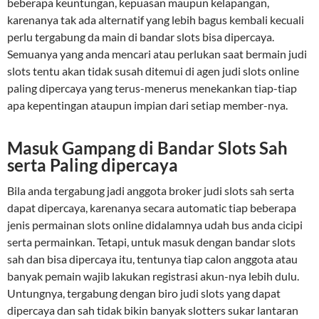
beberapa keuntungan, kepuasan maupun kelapangan,
karenanya tak ada alternatif yang lebih bagus kembali kecuali
perlu tergabung da main di bandar slots bisa dipercaya.
Semuanya yang anda mencari atau perlukan saat bermain judi
slots tentu akan tidak susah ditemui di agen judi slots online
paling dipercaya yang terus-menerus menekankan tiap-tiap
apa kepentingan ataupun impian dari setiap member-nya.
Masuk Gampang di Bandar Slots Sah
serta Paling dipercaya
Bila anda tergabung jadi anggota broker judi slots sah serta
dapat dipercaya, karenanya secara automatic tiap beberapa
jenis permainan slots online didalamnya udah bus anda cicipi
serta permainkan. Tetapi, untuk masuk dengan bandar slots
sah dan bisa dipercaya itu, tentunya tiap calon anggota atau
banyak pemain wajib lakukan registrasi akun-nya lebih dulu.
Untungnya, tergabung dengan biro judi slots yang dapat
dipercaya dan sah tidak bikin banyak slotters sukar lantaran