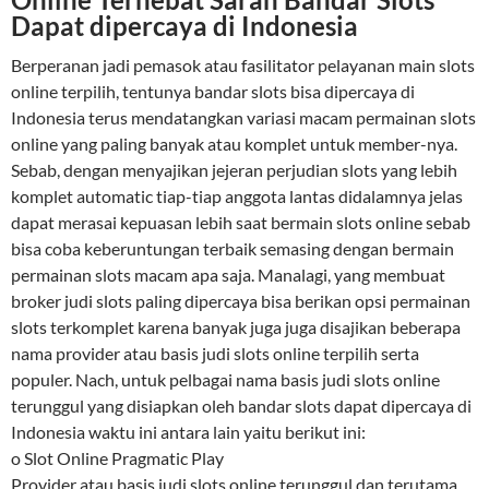
Dapat dipercaya di Indonesia
Berperanan jadi pemasok atau fasilitator pelayanan main slots
online terpilih, tentunya bandar slots bisa dipercaya di
Indonesia terus mendatangkan variasi macam permainan slots
online yang paling banyak atau komplet untuk member-nya.
Sebab, dengan menyajikan jejeran perjudian slots yang lebih
komplet automatic tiap-tiap anggota lantas didalamnya jelas
dapat merasai kepuasan lebih saat bermain slots online sebab
bisa coba keberuntungan terbaik semasing dengan bermain
permainan slots macam apa saja. Manalagi, yang membuat
broker judi slots paling dipercaya bisa berikan opsi permainan
slots terkomplet karena banyak juga juga disajikan beberapa
nama provider atau basis judi slots online terpilih serta
populer. Nach, untuk pelbagai nama basis judi slots online
terunggul yang disiapkan oleh bandar slots dapat dipercaya di
Indonesia waktu ini antara lain yaitu berikut ini:
o Slot Online Pragmatic Play
Provider atau basis judi slots online terunggul dan terutama