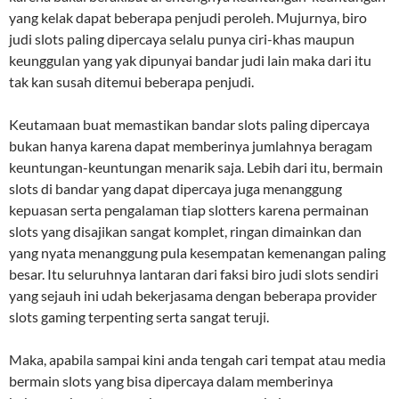
yang kelak dapat beberapa penjudi peroleh. Mujurnya, biro
judi slots paling dipercaya selalu punya ciri-khas maupun
keunggulan yang yak dipunyai bandar judi lain maka dari itu
tak kan susah ditemui beberapa penjudi.
Keutamaan buat memastikan bandar slots paling dipercaya
bukan hanya karena dapat memberinya jumlahnya beragam
keuntungan-keuntungan menarik saja. Lebih dari itu, bermain
slots di bandar yang dapat dipercaya juga menanggung
kepuasan serta pengalaman tiap slotters karena permainan
slots yang disajikan sangat komplet, ringan dimainkan dan
yang nyata menanggung pula kesempatan kemenangan paling
besar. Itu seluruhnya lantaran dari faksi biro judi slots sendiri
yang sejauh ini udah bekerjasama dengan beberapa provider
slots gaming terpenting serta sangat teruji.
Maka, apabila sampai kini anda tengah cari tempat atau media
bermain slots yang bisa dipercaya dalam memberinya