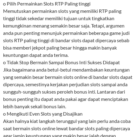
o Pilih Permainkan Slots RTP Paling tinggi
Memutuskan permainkan slots yang memiliki RTP paling
tinggi tidak sekedar memiliki tujuan untuk tingkatkan
kemungkinan menang semakin besar saja. Tetapi, argumen
anda pun penting menunjuk permainkan beberapa game judi
slots RTP paling tinggi di bandar slots dapat dipercaya sebab
bisa memberi jekpot paling besar hingga makin banyak
keuntungan dapat anda terima.
o Tidak Stop Bermain Sampai Bonus Inti Sukses Didapat
Jika bagaimana anda betul-betul mendambakan keuntungan
yang semakin besar bermain slots online di bandar slots dapat
dipercaya, semestinya kerjakan perjudian slots sampai anda
sungguh-sungguh sukses peroleh bonus inti. Lantaran dari
bonus penting itu dapat anda pakai agar dapat menciptakan
lebih banyak sekali bonus lain.
o Mengikuti Even Slots yang Disajikan
Akan halnya kiat langkah terunggul yang lain perlu anda coba
saat bermain slots online lewat bandar slots paling dipercaya
agar jamin keuntungan yang makin besar ialah dengan