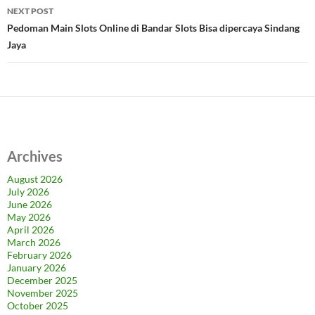
NEXT POST
Pedoman Main Slots Online di Bandar Slots Bisa dipercaya Sindang
Jaya
Archives
August 2026
July 2026
June 2026
May 2026
April 2026
March 2026
February 2026
January 2026
December 2025
November 2025
October 2025