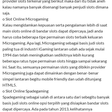
provider slots terkenal yang berikut maka dari itu tidak aneh
kalau namanya banyak disenangi banyak penjudi slots dimana
saja.
o Slot Online Microgaming
Kalau mengidamkan kepuasan serta pengalaman lebih di saat
main slots online di bandar slots dapat dipercaya, jadi anda
harus coba beberapa tipe permainan slots terbaik keluaran
Microgaming. Apa lagi, Microgaming sebagai basis judi slots
paling tua di industri iGaming lantaran udah ada sejak mulai
1994 dan telah meningkatkan sedikitnya lebih kurang
beberapa ratus type permainan slots hingga sampai sekarang
ini. Saat itu, semuanya permainan slots yang dibikin provider
Microgaming juga dapat dimainkan dengan benar-benar
simpel lantaran begitu mobile friendly dan udah ditunjang
HTML5.
o Slot Online Spadegaming
Spadegaming sebagai salah di antara satu dari sebegitu banyak
basis judi slots online opsi terpilih yang disiapkan bandar slots
dapat dipercaya. Ada pada tahun 2013, kelihatannya