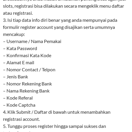
slots, registrasi bisa dilakukan secara mengeklik menu daftar
atau registrasi.
3. Isi tiap data info diri benar yang anda mempunyai pada
formulir register account yang disajikan serta umumnya
mencakup:
– Username / Nama Pemakai
– Kata Password
– Konfirmasi Kata Kode
– Alamat E mail
– Nomor Contact / Telpon
– Jenis Bank
– Nomor Rekening Bank
– Nama Rekening Bank
– Kode Referal
– Kode Captcha
4. Klik Submit / Daftar di bawah untuk menambahkan
registrasi account.
5. Tunggu proses register hingga sampai sukses dan