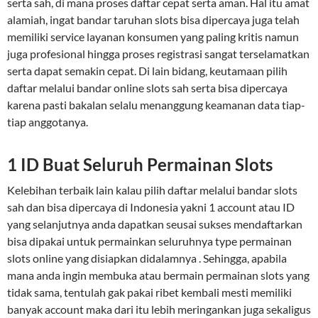
serta sah, di mana proses daftar cepat serta aman. Hal itu amat
alamiah, ingat bandar taruhan slots bisa dipercaya juga telah
memiliki service layanan konsumen yang paling kritis namun
juga profesional hingga proses registrasi sangat terselamatkan
serta dapat semakin cepat. Di lain bidang, keutamaan pilih
daftar melalui bandar online slots sah serta bisa dipercaya
karena pasti bakalan selalu menanggung keamanan data tiap-
tiap anggotanya.
1 ID Buat Seluruh Permainan Slots
Kelebihan terbaik lain kalau pilih daftar melalui bandar slots
sah dan bisa dipercaya di Indonesia yakni 1 account atau ID
yang selanjutnya anda dapatkan seusai sukses mendaftarkan
bisa dipakai untuk permainkan seluruhnya type permainan
slots online yang disiapkan didalamnya . Sehingga, apabila
mana anda ingin membuka atau bermain permainan slots yang
tidak sama, tentulah gak pakai ribet kembali mesti memiliki
banyak account maka dari itu lebih meringankan juga sekaligus