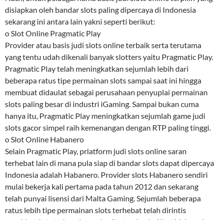
disiapkan oleh bandar slots paling dipercaya di Indonesia
sekarang ini antara lain yakni seperti berikut:
o Slot Online Pragmatic Play
Provider atau basis judi slots online terbaik serta terutama
yang tentu udah dikenali banyak slotters yaitu Pragmatic Play.
Pragmatic Play telah meningkatkan sejumlah lebih dari
beberapa ratus tipe permainan slots sampai saat ini hingga
membuat didaulat sebagai perusahaan penyuplai permainan
slots paling besar di industri iGaming. Sampai bukan cuma
hanya itu, Pragmatic Play meningkatkan sejumlah game judi
slots gacor simpel raih kemenangan dengan RTP paling tinggi.
o Slot Online Habanero
Selain Pragmatic Play, prlatform judi slots online saran
terhebat lain di mana pula siap di bandar slots dapat dipercaya
Indonesia adalah Habanero. Provider slots Habanero sendiri
mulai bekerja kali pertama pada tahun 2012 dan sekarang
telah punyai lisensi dari Malta Gaming. Sejumlah beberapa
ratus lebih tipe permainan slots terhebat telah dirintis