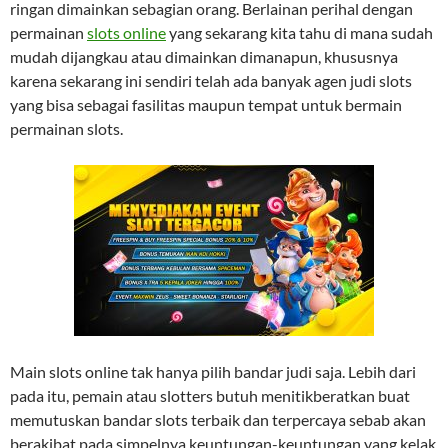
ringan dimainkan sebagian orang. Berlainan perihal dengan
permainan
slots online
yang sekarang kita tahu di mana sudah
mudah dijangkau atau dimainkan dimanapun, khususnya
karena sekarang ini sendiri telah ada banyak agen judi slots
yang bisa sebagai fasilitas maupun tempat untuk bermain
permainan slots.
Main slots online tak hanya pilih bandar judi saja. Lebih dari
pada itu, pemain atau slotters butuh menitikberatkan buat
memutuskan bandar slots terbaik dan terpercaya sebab akan
berakibat pada simpelnya keuntungan-keuntungan yang kelak