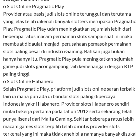
o Slot Online Pragmatic Play
Provider atau basis judi slots online terunggul dan terutama
yang jelas telah dikenali banyak slotters merupakan Pragmatic
Play. Pragmatic Play udah meningkatkan sejumlah lebih dari
beberapa ratus macam permainan slots sampai saat ini maka
membuat didaulat menjadi perusahaan pemasok permainan
slots paling besar di industri iGaming. Bahkan juga bukan
hanya hanya itu, Pragmatic Play pula meningkatkan sejumlah
game judi slots gacor gampang raih kemenangan dengan RTP
paling tinggi.
o Slot Online Habanero
Selain Pragmatic Play, prlatform judi slots online saran terbaik
lain di mana pun ada di bandar slots paling dipercaya
Indonesia yakni Habanero. Provider slots Habanero sendiri
mulai bekerja pertama pada tahun 2012 serta sekarang telah
punya lisensi dari Malta Gaming. Sekitar beberapa ratus lebih
macam games slots terpilih telah dirintis provider slots
terkenal yang ini maka tidak aneh bila namanya banyak disukai