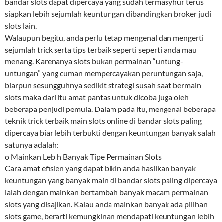
bandar slots dapat dipercaya yang sudah termasyhur terus
siapkan lebih sejumlah keuntungan dibandingkan broker judi
slots lain.
Walaupun begitu, anda perlu tetap mengenal dan mengerti
sejumlah trick serta tips terbaik seperti seperti anda mau
menang. Karenanya slots bukan permainan “untung-
untungan” yang cuman mempercayakan peruntungan saja,
biarpun sesungguhnya sedikit strategi susah saat bermain
slots maka dari itu amat pantas untuk dicoba juga oleh
beberapa penjudi pemula. Dalam pada itu, mengenai beberapa
teknik trick terbaik main slots online di bandar slots paling
dipercaya biar lebih terbukti dengan keuntungan banyak salah
satunya adalah:
o Mainkan Lebih Banyak Tipe Permainan Slots
Cara amat efisien yang dapat bikin anda hasilkan banyak
keuntungan yang banyak main di bandar slots paling dipercaya
ialah dengan mainkan bertambah banyak macam permainan
slots yang disajikan. Kalau anda mainkan banyak ada pilihan
slots game, berarti kemungkinan mendapati keuntungan lebih