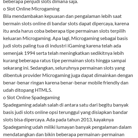
beberapa penjudi slots dimana saja.
o Slot Online Microgaming
Bila mendambakan kepuasan dan pengalaman lebih saat
bermain slots online di bandar slots dapat dipercaya, karena
itu anda harus coba beberapa tipe permainan slots terpilih
keluaran Microgaming. Apa lagi, Microgaming sebagai basis
judi slots paling tua di industri iGaming karena telah ada
semenjak 1994 serta telah meningkatkan sedikitnya lebih
kurang beberapa ratus tipe permainan slots hingga sampai
sekarang ini. Sedangkan, seluruhnya permainan slots yang
dibentuk provider Microgaming juga dapat dimainkan dengan
benar-benar ringan karena benar-benar mobile friendly dan
udah ditopang HTML5.
o Slot Online Spadegaming
Spadegaming adalah salah di antara satu dari begitu banyak
basis judi slots online opsi terunggul yang disiapkan bandar
slots bisa dipercaya. Ada pada tahun 2013, kayaknya
Spadegaming udah miliki lumayan banyak pengalaman dalam
mendatangkan dan bikin beberapa permainan-permainan