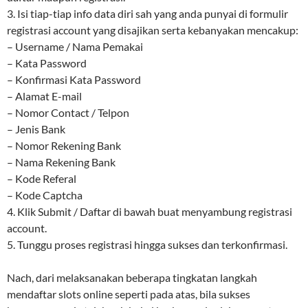
3. Isi tiap-tiap info data diri sah yang anda punyai di formulir
registrasi account yang disajikan serta kebanyakan mencakup:
– Username / Nama Pemakai
– Kata Password
– Konfirmasi Kata Password
– Alamat E-mail
– Nomor Contact / Telpon
– Jenis Bank
– Nomor Rekening Bank
– Nama Rekening Bank
– Kode Referal
– Kode Captcha
4. Klik Submit / Daftar di bawah buat menyambung registrasi
account.
5. Tunggu proses registrasi hingga sukses dan terkonfirmasi.
Nach, dari melaksanakan beberapa tingkatan langkah
mendaftar slots online seperti pada atas, bila sukses