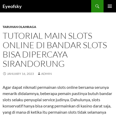
Eyeofsky
SKIP
PRIMAR
TO
MENU
CONTENT
TARUHAN OLAHRAGA
TUTORIAL MAIN SLOTS
ONLINE DI BANDAR SLOTS
BISA DIPERCAYA
SIRANDORUNG
JANUARY 16, 2023
ADMIN
Agar dapat nikmati permainan slots online bersama serunya
menarik didalamnya, beberapa pemain pastinya butuh bandar
slots selaku penyuplai service judinya. Dahulunya, slots
konservatif hanya bisa orang permainkan di kasino darat saja,
yang di mana di ketika itu permainan slots tidak selamanya