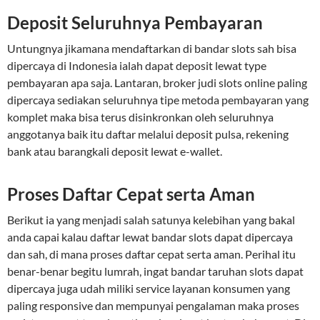
Deposit Seluruhnya Pembayaran
Untungnya jikamana mendaftarkan di bandar slots sah bisa
dipercaya di Indonesia ialah dapat deposit lewat type
pembayaran apa saja. Lantaran, broker judi slots online paling
dipercaya sediakan seluruhnya tipe metoda pembayaran yang
komplet maka bisa terus disinkronkan oleh seluruhnya
anggotanya baik itu daftar melalui deposit pulsa, rekening
bank atau barangkali deposit lewat e-wallet.
Proses Daftar Cepat serta Aman
Berikut ia yang menjadi salah satunya kelebihan yang bakal
anda capai kalau daftar lewat bandar slots dapat dipercaya
dan sah, di mana proses daftar cepat serta aman. Perihal itu
benar-benar begitu lumrah, ingat bandar taruhan slots dapat
dipercaya juga udah miliki service layanan konsumen yang
paling responsive dan mempunyai pengalaman maka proses