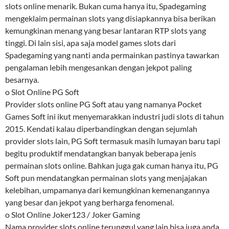
slots online menarik. Bukan cuma hanya itu, Spadegaming
mengeklaim permainan slots yang disiapkannya bisa berikan
kemungkinan menang yang besar lantaran RTP slots yang
tinggi. Di lain sisi, apa saja model games slots dari
Spadegaming yang nanti anda permainkan pastinya tawarkan
pengalaman lebih mengesankan dengan jekpot paling
besarnya.
o Slot Online PG Soft
Provider slots online PG Soft atau yang namanya Pocket
Games Soft ini ikut menyemarakkan industri judi slots di tahun
2015. Kendati kalau diperbandingkan dengan sejumlah
provider slots lain, PG Soft termasuk masih lumayan baru tapi
begitu produktif mendatangkan banyak beberapa jenis
permainan slots online. Bahkan juga gak cuman hanya itu, PG
Soft pun mendatangkan permainan slots yang menjajakan
kelebihan, umpamanya dari kemungkinan kemenangannya
yang besar dan jekpot yang berharga fenomenal.
o Slot Online Joker123 / Joker Gaming
Nama provider slots online terunggul yang lain bisa juga anda