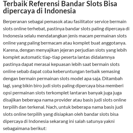
Terbaik Referensi Bandar Slots Bisa
dipercaya di Indonesia
Berperanan sebagai pemasok atau fasilitator service bermain
slots online terhebat, pastinya bandar slots paling dipercaya di
Indonesia selalu mendatangkan jenis macam permainan slots
online yang paling bermacam atau komplet buat anggotanya.
Karena, dengan menyajikan jejeran perjudian slots yang lebih
komplet automatic tiap-tiap peserta lantas didalamnya
pastinya dapat merasai kepuasan lebih saat bermain slots
online sebab dapat coba keberuntungan terbaik semasing
dengan bermain permainan slots model apa saja. Ditambah
lagi, yang bikin biro judi slots paling dipercaya bisa memberi
opsi permainan slots terkomplet lantaran banyak juga juga
disajikan beberapa nama provider atau basis judi slots online
terpilih dan terkenal. Nach, untuk beberapa nama basis judi
slots online terpilih yang disiapkan oleh bandar slots bisa
dipercaya di Indonesia sekarang ini salah satunya yakni
sebagaimana berikut: