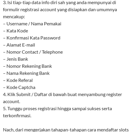
3. Isi tiap-tiap data info diri sah yang anda mempunyai di
formulir registrasi account yang disiapkan dan umumnya
mencakup:
– Username / Nama Pemakai
– Kata Kode
– Konfirmasi Kata Password
– Alamat E-mail
– Nomor Contact / Telephone
– Jenis Bank
– Nomor Rekening Bank
– Nama Rekening Bank
– Kode Referal
– Kode Captcha
4. Klik Submit / Daftar di bawah buat menyambung register
account.
5. Tunggu proses registrasi hingga sampai sukses serta
terkonfirmasi.
Nach, dari mengerjakan tahapan-tahapan cara mendaftar slots