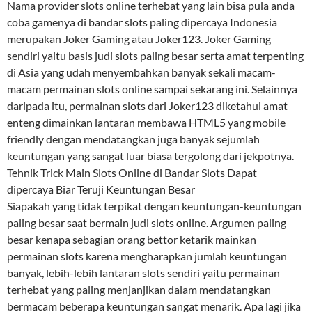
Nama provider slots online terhebat yang lain bisa pula anda
coba gamenya di bandar slots paling dipercaya Indonesia
merupakan Joker Gaming atau Joker123. Joker Gaming
sendiri yaitu basis judi slots paling besar serta amat terpenting
di Asia yang udah menyembahkan banyak sekali macam-
macam permainan slots online sampai sekarang ini. Selainnya
daripada itu, permainan slots dari Joker123 diketahui amat
enteng dimainkan lantaran membawa HTML5 yang mobile
friendly dengan mendatangkan juga banyak sejumlah
keuntungan yang sangat luar biasa tergolong dari jekpotnya.
Tehnik Trick Main Slots Online di Bandar Slots Dapat
dipercaya Biar Teruji Keuntungan Besar
Siapakah yang tidak terpikat dengan keuntungan-keuntungan
paling besar saat bermain judi slots online. Argumen paling
besar kenapa sebagian orang bettor ketarik mainkan
permainan slots karena mengharapkan jumlah keuntungan
banyak, lebih-lebih lantaran slots sendiri yaitu permainan
terhebat yang paling menjanjikan dalam mendatangkan
bermacam beberapa keuntungan sangat menarik. Apa lagi jika