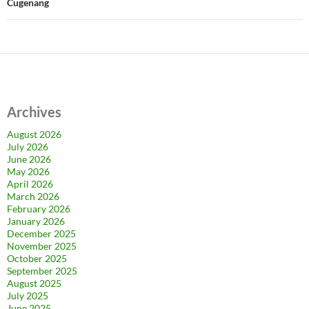
Cugenang
Archives
August 2026
July 2026
June 2026
May 2026
April 2026
March 2026
February 2026
January 2026
December 2025
November 2025
October 2025
September 2025
August 2025
July 2025
June 2025