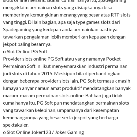
mengeklaim permainan slots yang disiapkannya bisa
memberinya kemungkinan menang yang besar atas RTP slots
yang tinggi. Di lain bagian, apa saja type games slots dari
Spadegaming yang kedepan anda permainkan pastinya
tawarkan pengalaman lebih memberikan kepuasan dengan
jekpot paling besarnya.
o Slot Online PG Soft
Provider slots online PG Soft atau yang namanya Pocket
Permainan Soft ini ikut menyemarakkan industri permainan
judi slots di tahun 2015. Meskipun bila diperbandingkan
dengan beberapa provider slots lain, PG Soft termasuk masih
lumayan anyar namun amat produktif mendatangkan banyak
macam-macam permainan slots online. Bahkan juga tidak
cuma hanya itu, PG Soft pun mendatangkan permainan slots
yang tawarkan kelebihan, umpamanya dari kesempatan
kemenangannya yang besar serta jekpot yang berharga
spektakuler.
o Slot Online Joker123 / Joker Gaming