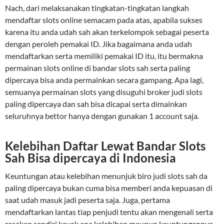
Nach, dari melaksanakan tingkatan-tingkatan langkah
mendaftar slots online semacam pada atas, apabila sukses
karena itu anda udah sah akan terkelompok sebagai peserta
dengan peroleh pemakai ID. Jika bagaimana anda udah
mendaftarkan serta memiliki pemakai ID itu, itu bermakna
permainan slots online di bandar slots sah serta paling
dipercaya bisa anda permainkan secara gampang. Apa lagi,
semuanya permainan slots yang disuguhi broker judi slots
paling dipercaya dan sah bisa dicapai serta dimainkan
seluruhnya bettor hanya dengan gunakan 1 account saja.
Kelebihan Daftar Lewat Bandar Slots
Sah Bisa dipercaya di Indonesia
Keuntungan atau kelebihan menunjuk biro judi slots sah da
paling dipercaya bukan cuma bisa memberi anda kepuasan di
saat udah masuk jadi peserta saja. Juga, pertama
mendaftarkan lantas tiap penjudi tentu akan mengenali serta
rasakan sendiri kayak apa kelebihan maupun keuntungannya.