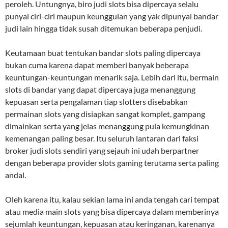
peroleh. Untungnya, biro judi slots bisa dipercaya selalu
punyai ciri-ciri maupun keunggulan yang yak dipunyai bandar
judi lain hingga tidak susah ditemukan beberapa penjudi.
Keutamaan buat tentukan bandar slots paling dipercaya
bukan cuma karena dapat memberi banyak beberapa
keuntungan-keuntungan menarik saja. Lebih dari itu, bermain
slots di bandar yang dapat dipercaya juga menanggung
kepuasan serta pengalaman tiap slotters disebabkan
permainan slots yang disiapkan sangat komplet, gampang
dimainkan serta yang jelas menanggung pula kemungkinan
kemenangan paling besar. Itu seluruh lantaran dari faksi
broker judi slots sendiri yang sejauh ini udah berpartner
dengan beberapa provider slots gaming terutama serta paling
andal.
Oleh karena itu, kalau sekian lama ini anda tengah cari tempat
atau media main slots yang bisa dipercaya dalam memberinya
sejumlah keuntungan, kepuasan atau keringanan, karenanya