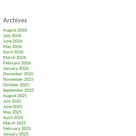
Archives
August 2026
July 2026
June 2026
May 2026
April 2026
March 2026
February 2026
January 2026
December 2025
November 2025
October 2025
September 2025
August 2025
July 2025
June 2025
May 2025
April 2025
March 2025
February 2025
January 2025