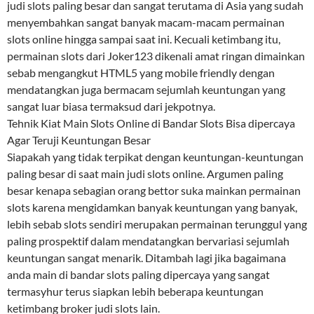
judi slots paling besar dan sangat terutama di Asia yang sudah
menyembahkan sangat banyak macam-macam permainan
slots online hingga sampai saat ini. Kecuali ketimbang itu,
permainan slots dari Joker123 dikenali amat ringan dimainkan
sebab mengangkut HTML5 yang mobile friendly dengan
mendatangkan juga bermacam sejumlah keuntungan yang
sangat luar biasa termaksud dari jekpotnya.
Tehnik Kiat Main Slots Online di Bandar Slots Bisa dipercaya
Agar Teruji Keuntungan Besar
Siapakah yang tidak terpikat dengan keuntungan-keuntungan
paling besar di saat main judi slots online. Argumen paling
besar kenapa sebagian orang bettor suka mainkan permainan
slots karena mengidamkan banyak keuntungan yang banyak,
lebih sebab slots sendiri merupakan permainan terunggul yang
paling prospektif dalam mendatangkan bervariasi sejumlah
keuntungan sangat menarik. Ditambah lagi jika bagaimana
anda main di bandar slots paling dipercaya yang sangat
termasyhur terus siapkan lebih beberapa keuntungan
ketimbang broker judi slots lain.