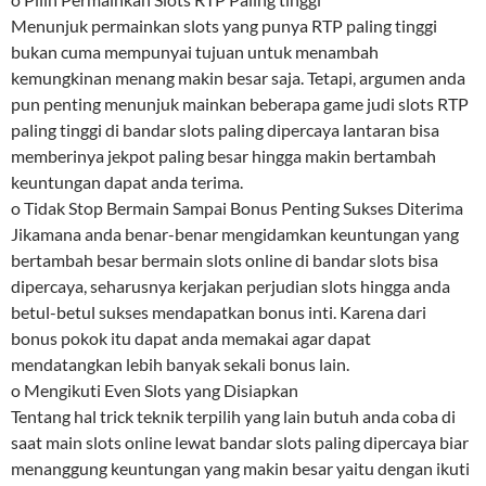
Menunjuk permainkan slots yang punya RTP paling tinggi
bukan cuma mempunyai tujuan untuk menambah
kemungkinan menang makin besar saja. Tetapi, argumen anda
pun penting menunjuk mainkan beberapa game judi slots RTP
paling tinggi di bandar slots paling dipercaya lantaran bisa
memberinya jekpot paling besar hingga makin bertambah
keuntungan dapat anda terima.
o Tidak Stop Bermain Sampai Bonus Penting Sukses Diterima
Jikamana anda benar-benar mengidamkan keuntungan yang
bertambah besar bermain slots online di bandar slots bisa
dipercaya, seharusnya kerjakan perjudian slots hingga anda
betul-betul sukses mendapatkan bonus inti. Karena dari
bonus pokok itu dapat anda memakai agar dapat
mendatangkan lebih banyak sekali bonus lain.
o Mengikuti Even Slots yang Disiapkan
Tentang hal trick teknik terpilih yang lain butuh anda coba di
saat main slots online lewat bandar slots paling dipercaya biar
menanggung keuntungan yang makin besar yaitu dengan ikuti