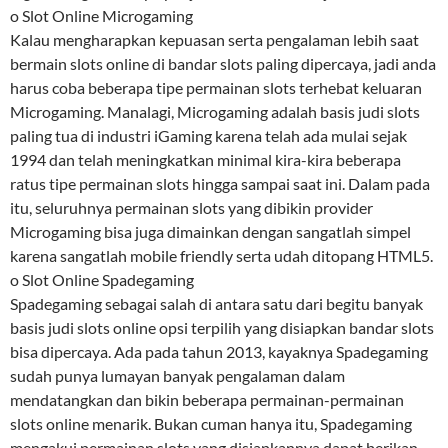
o Slot Online Microgaming
Kalau mengharapkan kepuasan serta pengalaman lebih saat
bermain slots online di bandar slots paling dipercaya, jadi anda
harus coba beberapa tipe permainan slots terhebat keluaran
Microgaming. Manalagi, Microgaming adalah basis judi slots
paling tua di industri iGaming karena telah ada mulai sejak
1994 dan telah meningkatkan minimal kira-kira beberapa
ratus tipe permainan slots hingga sampai saat ini. Dalam pada
itu, seluruhnya permainan slots yang dibikin provider
Microgaming bisa juga dimainkan dengan sangatlah simpel
karena sangatlah mobile friendly serta udah ditopang HTML5.
o Slot Online Spadegaming
Spadegaming sebagai salah di antara satu dari begitu banyak
basis judi slots online opsi terpilih yang disiapkan bandar slots
bisa dipercaya. Ada pada tahun 2013, kayaknya Spadegaming
sudah punya lumayan banyak pengalaman dalam
mendatangkan dan bikin beberapa permainan-permainan
slots online menarik. Bukan cuman hanya itu, Spadegaming
mengakui permainan slots yang disiapkannya dapat berikan