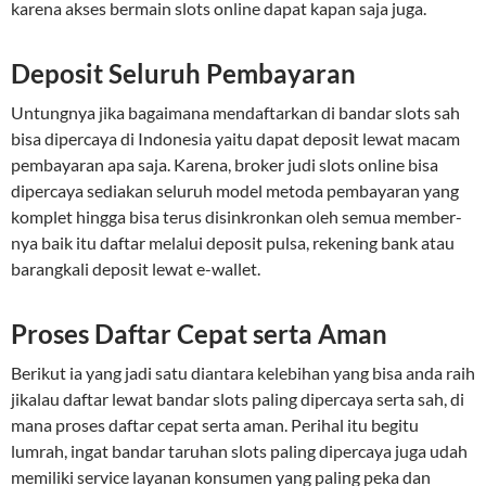
karena akses bermain slots online dapat kapan saja juga.
Deposit Seluruh Pembayaran
Untungnya jika bagaimana mendaftarkan di bandar slots sah
bisa dipercaya di Indonesia yaitu dapat deposit lewat macam
pembayaran apa saja. Karena, broker judi slots online bisa
dipercaya sediakan seluruh model metoda pembayaran yang
komplet hingga bisa terus disinkronkan oleh semua member-
nya baik itu daftar melalui deposit pulsa, rekening bank atau
barangkali deposit lewat e-wallet.
Proses Daftar Cepat serta Aman
Berikut ia yang jadi satu diantara kelebihan yang bisa anda raih
jikalau daftar lewat bandar slots paling dipercaya serta sah, di
mana proses daftar cepat serta aman. Perihal itu begitu
lumrah, ingat bandar taruhan slots paling dipercaya juga udah
memiliki service layanan konsumen yang paling peka dan