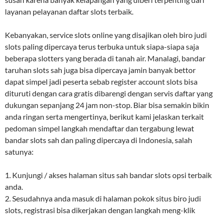
layanan pelayanan daftar slots terbaik.
Kebanyakan, service slots online yang disajikan oleh biro judi
slots paling dipercaya terus terbuka untuk siapa-siapa saja
beberapa slotters yang berada di tanah air. Manalagi, bandar
taruhan slots sah juga bisa dipercaya jamin banyak bettor
dapat simpel jadi peserta sebab register account slots bisa
dituruti dengan cara gratis dibarengi dengan servis daftar yang
dukungan sepanjang 24 jam non-stop. Biar bisa semakin bikin
anda ringan serta mengertinya, berikut kami jelaskan terkait
pedoman simpel langkah mendaftar dan tergabung lewat
bandar slots sah dan paling dipercaya di Indonesia, salah
satunya:
1. Kunjungi / akses halaman situs sah bandar slots opsi terbaik
anda.
2. Sesudahnya anda masuk di halaman pokok situs biro judi
slots, registrasi bisa dikerjakan dengan langkah meng-klik