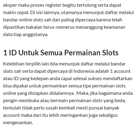
eksper maka proses register begitu tertolong serta dapat
makin cepat. Di sisi lainnya, utamanya menunjuk daftar melalui
bandar online slots sah dan paling dipercaya karena telah
dipastikan bakalan terus-menerus menanggung keamanan
data tiap anggotanya.
1 ID Untuk Semua Permainan Slots
Kelebihan terpilih lain bila menunjuk daftar melalui bandar
slots sah serta dapat dipercaya di Indonesia adalah 1 account
atau ID yang kedepan anda capai selesai sukses mendaftarkan
bisa dipakai untuk permainkan semua tipe permainan slots
online yang disiapkan didalamnya . Maka, jika bagaimana anda
pengin membuka atau bermain permainan slots yang beda,
tentulah tidak perlu susah kembali mesti punyai banyak
account maka dari itu lebih meringankan juga sekaligus
mengesankan.