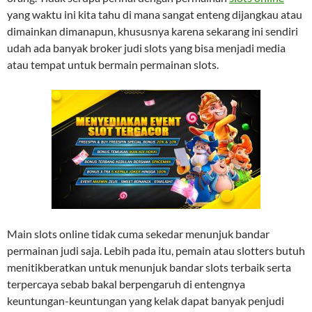
yang waktu ini kita tahu di mana sangat enteng dijangkau atau
dimainkan dimanapun, khususnya karena sekarang ini sendiri
udah ada banyak broker judi slots yang bisa menjadi media
atau tempat untuk bermain permainan slots.
Main slots online tidak cuma sekedar menunjuk bandar
permainan judi saja. Lebih pada itu, pemain atau slotters butuh
menitikberatkan untuk menunjuk bandar slots terbaik serta
terpercaya sebab bakal berpengaruh di entengnya
keuntungan-keuntungan yang kelak dapat banyak penjudi