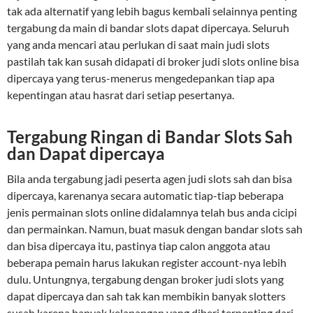
tak ada alternatif yang lebih bagus kembali selainnya penting
tergabung da main di bandar slots dapat dipercaya. Seluruh
yang anda mencari atau perlukan di saat main judi slots
pastilah tak kan susah didapati di broker judi slots online bisa
dipercaya yang terus-menerus mengedepankan tiap apa
kepentingan atau hasrat dari setiap pesertanya.
Tergabung Ringan di Bandar Slots Sah
dan Dapat dipercaya
Bila anda tergabung jadi peserta agen judi slots sah dan bisa
dipercaya, karenanya secara automatic tiap-tiap beberapa
jenis permainan slots online didalamnya telah bus anda cicipi
dan permainkan. Namun, buat masuk dengan bandar slots sah
dan bisa dipercaya itu, pastinya tiap calon anggota atau
beberapa pemain harus lakukan register account-nya lebih
dulu. Untungnya, tergabung dengan broker judi slots yang
dapat dipercaya dan sah tak kan membikin banyak slotters
susah karena banyak kelapangan yang diberi terpenting dari