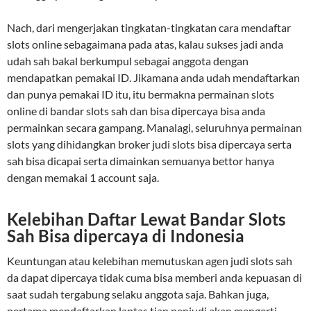
Nach, dari mengerjakan tingkatan-tingkatan cara mendaftar
slots online sebagaimana pada atas, kalau sukses jadi anda
udah sah bakal berkumpul sebagai anggota dengan
mendapatkan pemakai ID. Jikamana anda udah mendaftarkan
dan punya pemakai ID itu, itu bermakna permainan slots
online di bandar slots sah dan bisa dipercaya bisa anda
permainkan secara gampang. Manalagi, seluruhnya permainan
slots yang dihidangkan broker judi slots bisa dipercaya serta
sah bisa dicapai serta dimainkan semuanya bettor hanya
dengan memakai 1 account saja.
Kelebihan Daftar Lewat Bandar Slots
Sah Bisa dipercaya di Indonesia
Keuntungan atau kelebihan memutuskan agen judi slots sah
da dapat dipercaya tidak cuma bisa memberi anda kepuasan di
saat sudah tergabung selaku anggota saja. Bahkan juga,
pertama mendaftarkan lantas tiap penjudi akan mengerti