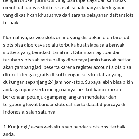
membuat banyak slotters susah sebab banyak keringanan
yang dikasihkan khususnya dari sarana pelayanan daftar slots
terbaik.
Normalnya, service slots online yang disiapkan oleh biro judi
slots bisa dipercaya selalu terbuka buat siapa saja banyak
slotters yang berada di tanah air. Ditambah lagi, bandar
taruhan slots sah serta paling dipercaya jamin banyak bettor
akan gampang jadi peserta karena register account slots bisa
dituruti dengan gratis diikuti dengan service daftar yang
dukungan sepanjang 24 jam non-stop. Supaya lebih bisa bikin
anda gampang serta mengenalnya, berikut kami uraikan
berkenaan petunjuk gampang langkah mendaftar dan
tergabung lewat bandar slots sah serta dapat dipercaya di
Indonesia, salah satunya:
1. Kunjungi / akses web situs sah bandar slots opsi terbaik
anda.