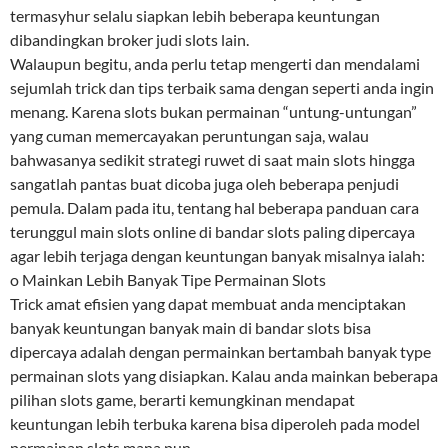
termasyhur selalu siapkan lebih beberapa keuntungan
dibandingkan broker judi slots lain.
Walaupun begitu, anda perlu tetap mengerti dan mendalami
sejumlah trick dan tips terbaik sama dengan seperti anda ingin
menang. Karena slots bukan permainan “untung-untungan”
yang cuman memercayakan peruntungan saja, walau
bahwasanya sedikit strategi ruwet di saat main slots hingga
sangatlah pantas buat dicoba juga oleh beberapa penjudi
pemula. Dalam pada itu, tentang hal beberapa panduan cara
terunggul main slots online di bandar slots paling dipercaya
agar lebih terjaga dengan keuntungan banyak misalnya ialah:
o Mainkan Lebih Banyak Tipe Permainan Slots
Trick amat efisien yang dapat membuat anda menciptakan
banyak keuntungan banyak main di bandar slots bisa
dipercaya adalah dengan permainkan bertambah banyak type
permainan slots yang disiapkan. Kalau anda mainkan beberapa
pilihan slots game, berarti kemungkinan mendapat
keuntungan lebih terbuka karena bisa diperoleh pada model
permainan slots mana pun.