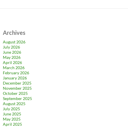
Archives
August 2026
July 2026
June 2026
May 2026
April 2026
March 2026
February 2026
January 2026
December 2025
November 2025
October 2025
September 2025
August 2025
July 2025
June 2025
May 2025
April 2025