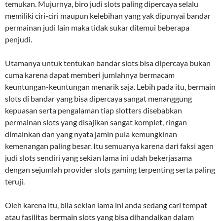
temukan. Mujurnya, biro judi slots paling dipercaya selalu
memiliki ciri-ciri maupun kelebihan yang yak dipunyai bandar
permainan judi lain maka tidak sukar ditemui beberapa
penjudi.
Utamanya untuk tentukan bandar slots bisa dipercaya bukan
cuma karena dapat memberi jumlahnya bermacam
keuntungan-keuntungan menarik saja. Lebih pada itu, bermain
slots di bandar yang bisa dipercaya sangat menanggung
kepuasan serta pengalaman tiap slotters disebabkan
permainan slots yang disajikan sangat komplet, ringan
dimainkan dan yang nyata jamin pula kemungkinan
kemenangan paling besar. Itu semuanya karena dari faksi agen
judi slots sendiri yang sekian lama ini udah bekerjasama
dengan sejumlah provider slots gaming terpenting serta paling
teruji.
Oleh karena itu, bila sekian lama ini anda sedang cari tempat
atau fasilitas bermain slots yang bisa dihandalkan dalam