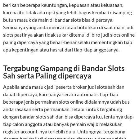
berikan beberapa keuntungan, kepuasan atau keluasaan,
karena itu tidak ada opsi yang lebih bagus kembali disamping
butuh masuk da main di bandar slots bisa dipercaya.
Semuanya yang anda mencari atau butuhkan di saat main judi
slots pastinya akan tidak sukar ditemui di biro judi slots online
paling dipercaya yang benar-benar selalu mementingkan tiap
apa kepentingan atau hasrat dari tiap-tiap anggotanya.
Tergabung Gampang di Bandar Slots
Sah serta Paling dipercaya
Apabila anda masuk jadi peserta broker judi slots sah dan
dapat dipercaya, karenanya secara automatis tiap-tiap
beberapa jenis permainan slots online didalamnya udah bus
anda rasakan serta permainkan. Tetapi, untuk tergabung
dengan bandar slots sah dan bisa dipercaya itu, tentunya tiap-
tiap calon anggota atau banyak pemain wajib melakukan
register account-nya terlebih dulu. Untungnya, tergabung
dengan broker judi slots yang bisa dipercaya dan sah tidak