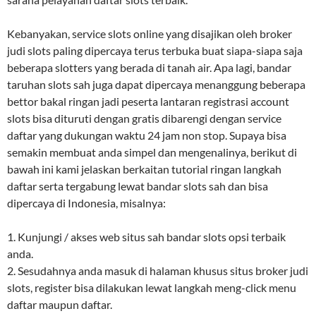
Kebanyakan, service slots online yang disajikan oleh broker
judi slots paling dipercaya terus terbuka buat siapa-siapa saja
beberapa slotters yang berada di tanah air. Apa lagi, bandar
taruhan slots sah juga dapat dipercaya menanggung beberapa
bettor bakal ringan jadi peserta lantaran registrasi account
slots bisa dituruti dengan gratis dibarengi dengan service
daftar yang dukungan waktu 24 jam non stop. Supaya bisa
semakin membuat anda simpel dan mengenalinya, berikut di
bawah ini kami jelaskan berkaitan tutorial ringan langkah
daftar serta tergabung lewat bandar slots sah dan bisa
dipercaya di Indonesia, misalnya:
1. Kunjungi / akses web situs sah bandar slots opsi terbaik
anda.
2. Sesudahnya anda masuk di halaman khusus situs broker judi
slots, register bisa dilakukan lewat langkah meng-click menu
daftar maupun daftar.