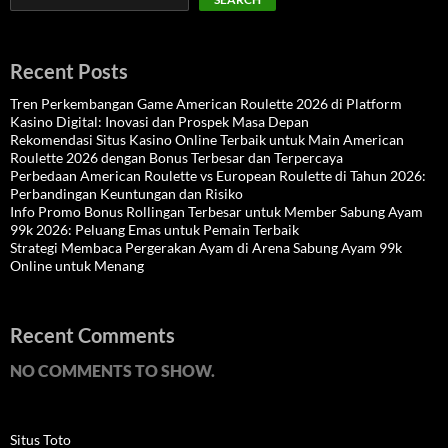
Recent Posts
Tren Perkembangan Game American Roulette 2026 di Platform
Kasino Digital: Inovasi dan Prospek Masa Depan
Rekomendasi Situs Kasino Online Terbaik untuk Main American
Roulette 2026 dengan Bonus Terbesar dan Terpercaya
Perbedaan American Roulette vs European Roulette di Tahun 2026:
Perbandingan Keuntungan dan Risiko
Info Promo Bonus Rollingan Terbesar untuk Member Sabung Ayam
99k 2026: Peluang Emas untuk Pemain Terbaik
Strategi Membaca Pergerakan Ayam di Arena Sabung Ayam 99k
Online untuk Menang
Recent Comments
NO COMMENTS TO SHOW.
Situs Toto