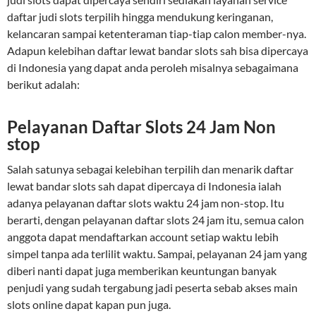
daftar judi slots terpilih hingga mendukung keringanan,
kelancaran sampai ketenteraman tiap-tiap calon member-nya.
Adapun kelebihan daftar lewat bandar slots sah bisa dipercaya
di Indonesia yang dapat anda peroleh misalnya sebagaimana
berikut adalah:
Pelayanan Daftar Slots 24 Jam Non
stop
Salah satunya sebagai kelebihan terpilih dan menarik daftar
lewat bandar slots sah dapat dipercaya di Indonesia ialah
adanya pelayanan daftar slots waktu 24 jam non-stop. Itu
berarti, dengan pelayanan daftar slots 24 jam itu, semua calon
anggota dapat mendaftarkan account setiap waktu lebih
simpel tanpa ada terlilit waktu. Sampai, pelayanan 24 jam yang
diberi nanti dapat juga memberikan keuntungan banyak
penjudi yang sudah tergabung jadi peserta sebab akses main
slots online dapat kapan pun juga.