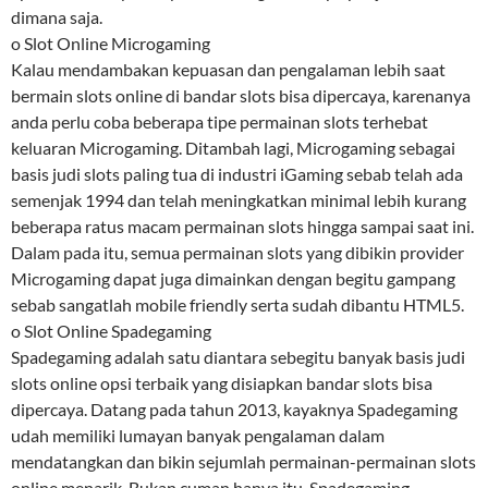
dimana saja.
o Slot Online Microgaming
Kalau mendambakan kepuasan dan pengalaman lebih saat
bermain slots online di bandar slots bisa dipercaya, karenanya
anda perlu coba beberapa tipe permainan slots terhebat
keluaran Microgaming. Ditambah lagi, Microgaming sebagai
basis judi slots paling tua di industri iGaming sebab telah ada
semenjak 1994 dan telah meningkatkan minimal lebih kurang
beberapa ratus macam permainan slots hingga sampai saat ini.
Dalam pada itu, semua permainan slots yang dibikin provider
Microgaming dapat juga dimainkan dengan begitu gampang
sebab sangatlah mobile friendly serta sudah dibantu HTML5.
o Slot Online Spadegaming
Spadegaming adalah satu diantara sebegitu banyak basis judi
slots online opsi terbaik yang disiapkan bandar slots bisa
dipercaya. Datang pada tahun 2013, kayaknya Spadegaming
udah memiliki lumayan banyak pengalaman dalam
mendatangkan dan bikin sejumlah permainan-permainan slots
online menarik. Bukan cuman hanya itu, Spadegaming