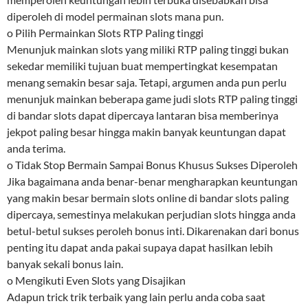
diperoleh di model permainan slots mana pun.
o Pilih Permainkan Slots RTP Paling tinggi
Menunjuk mainkan slots yang miliki RTP paling tinggi bukan
sekedar memiliki tujuan buat mempertingkat kesempatan
menang semakin besar saja. Tetapi, argumen anda pun perlu
menunjuk mainkan beberapa game judi slots RTP paling tinggi
di bandar slots dapat dipercaya lantaran bisa memberinya
jekpot paling besar hingga makin banyak keuntungan dapat
anda terima.
o Tidak Stop Bermain Sampai Bonus Khusus Sukses Diperoleh
Jika bagaimana anda benar-benar mengharapkan keuntungan
yang makin besar bermain slots online di bandar slots paling
dipercaya, semestinya melakukan perjudian slots hingga anda
betul-betul sukses peroleh bonus inti. Dikarenakan dari bonus
penting itu dapat anda pakai supaya dapat hasilkan lebih
banyak sekali bonus lain.
o Mengikuti Even Slots yang Disajikan
Adapun trick trik terbaik yang lain perlu anda coba saat