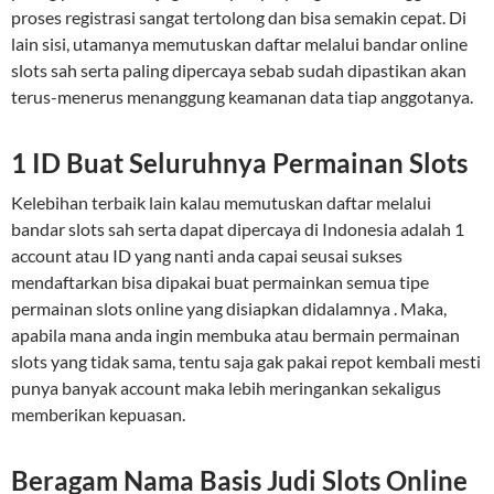
proses registrasi sangat tertolong dan bisa semakin cepat. Di
lain sisi, utamanya memutuskan daftar melalui bandar online
slots sah serta paling dipercaya sebab sudah dipastikan akan
terus-menerus menanggung keamanan data tiap anggotanya.
1 ID Buat Seluruhnya Permainan Slots
Kelebihan terbaik lain kalau memutuskan daftar melalui
bandar slots sah serta dapat dipercaya di Indonesia adalah 1
account atau ID yang nanti anda capai seusai sukses
mendaftarkan bisa dipakai buat permainkan semua tipe
permainan slots online yang disiapkan didalamnya . Maka,
apabila mana anda ingin membuka atau bermain permainan
slots yang tidak sama, tentu saja gak pakai repot kembali mesti
punya banyak account maka lebih meringankan sekaligus
memberikan kepuasan.
Beragam Nama Basis Judi Slots Online