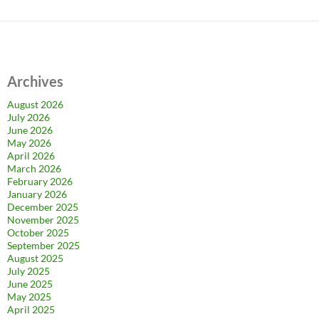
Archives
August 2026
July 2026
June 2026
May 2026
April 2026
March 2026
February 2026
January 2026
December 2025
November 2025
October 2025
September 2025
August 2025
July 2025
June 2025
May 2025
April 2025