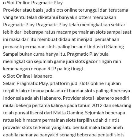
o Slot Online Pragmatic Play
Provider atau basis judi slots online terunggul dan terutama
yang tentu telah diketahui banyak slotters merupakan
Pragmatic Play. Pragmatic Play telah meningkatkan sekitar
lebih dari beberapa ratus macam permainan slots sampai saat
ini maka dari itu membuat didaulat menjadi perusahaan
pemasok permainan slots paling besar di industri iGaming.
Sampai bukan cuma hanya itu, Pragmatic Play pula
meningkatkan sejumlah game judi slots gacor ringan raih
kemenangan dengan RTP paling tinggi.
o Slot Online Habanero
Selain Pragmatic Play, prlatform judi slots online rujukan
terpilih lain di mana pula ada di bandar slots paling dipercaya
Indonesia adalah Habanero. Provider slots Habanero sendiri
mulai bekerja pertama kalinya pada tahun 2012 dan sekarang
telah punyai lisensi dari Malta Gaming. Sejumlah beberapa
ratus lebih macam permainan slots terpilih udah dirintis
provider slots terkenal yang satu berikut maka tidak aneh
apabila namanya banyak disenangi beberapa penjudi slots