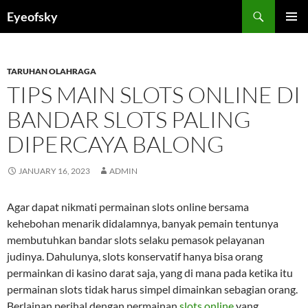
Eyeofsky
SKIP
PRIMAR
TO
MENU
CONTENT
TARUHAN OLAHRAGA
TIPS MAIN SLOTS ONLINE DI
BANDAR SLOTS PALING
DIPERCAYA BALONG
JANUARY 16, 2023
ADMIN
Agar dapat nikmati permainan slots online bersama
kehebohan menarik didalamnya, banyak pemain tentunya
membutuhkan bandar slots selaku pemasok pelayanan
judinya. Dahulunya, slots konservatif hanya bisa orang
permainkan di kasino darat saja, yang di mana pada ketika itu
permainan slots tidak harus simpel dimainkan sebagian orang.
Berlainan perihal dengan permainan
slots online
yang