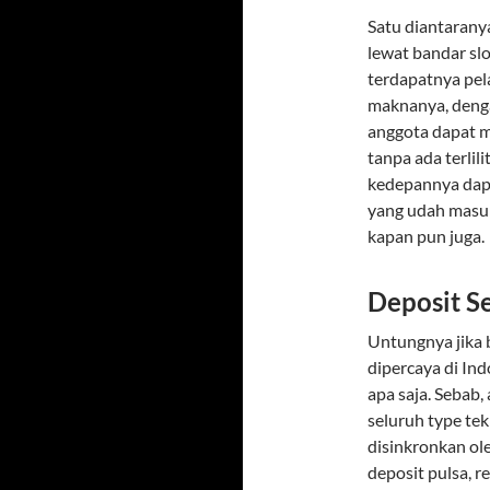
Satu diantarany
lewat bandar sl
terdapatnya pela
maknanya, denga
anggota dapat 
tanpa ada terlil
kedepannya dap
yang udah masuk
kapan pun juga.
Deposit S
Untungnya jika 
dipercaya di In
apa saja. Sebab,
seluruh type te
disinkronkan ol
deposit pulsa, r