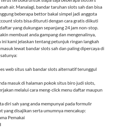
nah air. Manalagi, bandar taruhan slots sah dan bisa
ggung beberapa bettor bakal simpel jadi anggota
count slots bisa dituruti dengan cara gratis diikuti
daftar yang dukungan sepanjang 24 jam non-stop.
makin membuat anda gampang dan mengenalinya,
 ini kami jelaskan tentang petunjuk ringan langkah
masuk lewat bandar slots sah dan paling dipercaya di
 satunya:
ses web situs sah bandar slots alternatif terunggul
da masuk di halaman pokok situs biro judi slots,
kerjakan melalui cara meng-click menu daftar maupun
 data diri sah yang anda mempunyai pada formulir
unt yang disajikan serta umumnya mencakup:
ama Pemakai
d