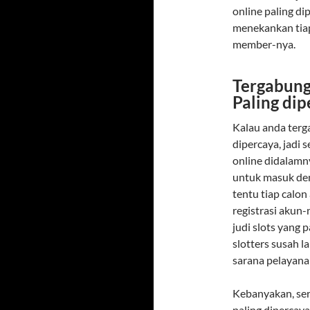
online paling d
menekankan tiap
member-nya.
Tergabung 
Paling di
Kalau anda terga
dipercaya, jadi
online didalamn
untuk masuk deng
tentu tiap calo
registrasi akun
judi slots yang
slotters susah l
sarana pelayanan
Kebanyakan, serv
paling dipercaya