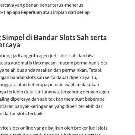
ipercaya yang benar-benar terus-menerus
-tiap apa keperluan atau impian dari setiap
Simpel di Bandar Slots Sah serta
percaya
bung jadi anggota agen judi slots sah dan bisa
 secara automatis tiap macam-macam permainan slots
ya telah bus anda rasakan dan permainkan. Tetapi,
an bandar slots sah serta dapat dipercaya itu,
n anggota atau beberapa pemain wajib melakukan
-nya terlebih dulu. Untungnya, tergabung dengan agen
 paling dipercaya dan sah tak kan membuat beberapa
antaran banyak keringanan yang diberi terlebih dari
 daftar slots terbaik.
ice slots online yang disajikan oleh broker judi slots
 terus terbuka untuk siapa saja beberapa slotters