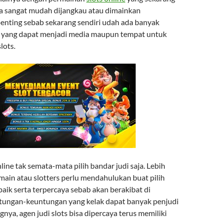
na sangat mudah dijangkau atau dimainkan
enting sebab sekarang sendiri udah ada banyak
ts yang dapat menjadi media maupun tempat untuk
lots.
line tak semata-mata pilih bandar judi saja. Lebih
emain atau slotters perlu mendahulukan buat pilih
baik serta terpercaya sebab akan berakibat di
tungan-keuntungan yang kelak dapat banyak penjudi
ya, agen judi slots bisa dipercaya terus memiliki