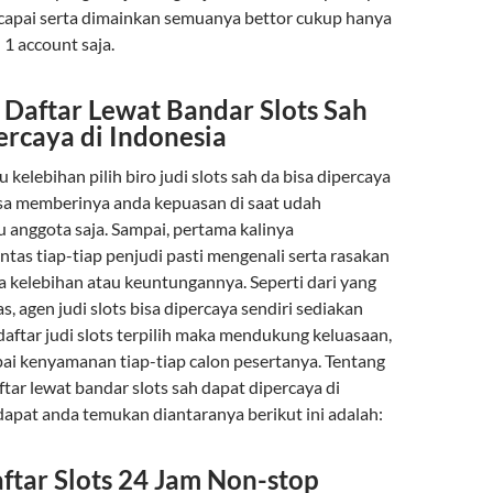
dicapai serta dimainkan semuanya bettor cukup hanya
1 account saja.
 Daftar Lewat Bandar Slots Sah
ercaya di Indonesia
kelebihan pilih biro judi slots sah da bisa dipercaya
isa memberinya anda kepuasan di saat udah
u anggota saja. Sampai, pertama kalinya
tas tiap-tiap penjudi pasti mengenali serta rasakan
a kelebihan atau keuntungannya. Seperti dari yang
as, agen judi slots bisa dipercaya sendiri sediakan
daftar judi slots terpilih maka mendukung keluasaan,
ai kenyamanan tiap-tiap calon pesertanya. Tentang
ftar lewat bandar slots sah dapat dipercaya di
dapat anda temukan diantaranya berikut ini adalah:
ftar Slots 24 Jam Non-stop