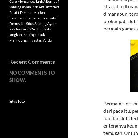
Cara Mengakses Link Alternatif
kita tahu di ma
Sabung Ayam 99k Anti Internet
Positif Dengan Mudah
dimanapun, terp
Panduan Keamanan Transaksi
broker judi slo
Deposit di Situs Sabung Ayam
bermain games s
99k Resmi 2026: Langkah-
langkah Penting untuk
Melindungi Investasi Anda
Recent Comments
NO COMMENTS TO
SHOW.
Situs Toto
Bermain slots on
dari pada itu, p
bandar slots ter
entengnya keun
temukan. Untungn