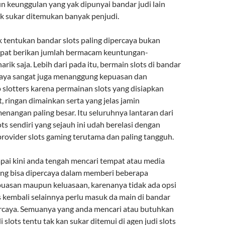
 keunggulan yang yak dipunyai bandar judi lain
ak sukar ditemukan banyak penjudi.
tentukan bandar slots paling dipercaya bukan
apat berikan jumlah bermacam keuntungan-
ik saja. Lebih dari pada itu, bermain slots di bandar
caya sangat juga menanggung kepuasan dan
 slotters karena permainan slots yang disiapkan
 ringan dimainkan serta yang jelas jamin
nangan paling besar. Itu seluruhnya lantaran dari
lots sendiri yang sejauh ini udah berelasi dengan
rovider slots gaming terutama dan paling tangguh.
pai kini anda tengah mencari tempat atau media
ang bisa dipercaya dalam memberi beberapa
uasan maupun keluasaan, karenanya tidak ada opsi
s kembali selainnya perlu masuk da main di bandar
ercaya. Semuanya yang anda mencari atau butuhkan
i slots tentu tak kan sukar ditemui di agen judi slots