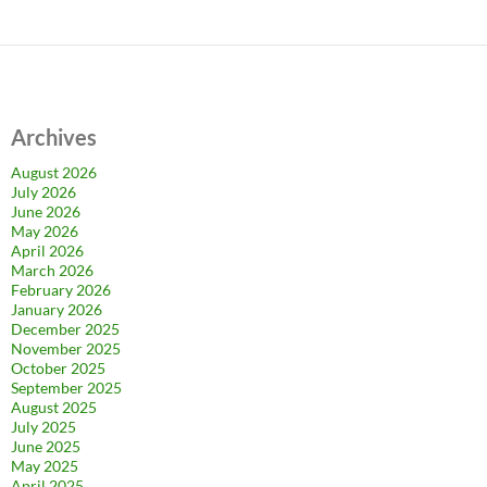
Archives
August 2026
July 2026
June 2026
May 2026
April 2026
March 2026
February 2026
January 2026
December 2025
November 2025
October 2025
September 2025
August 2025
July 2025
June 2025
May 2025
April 2025