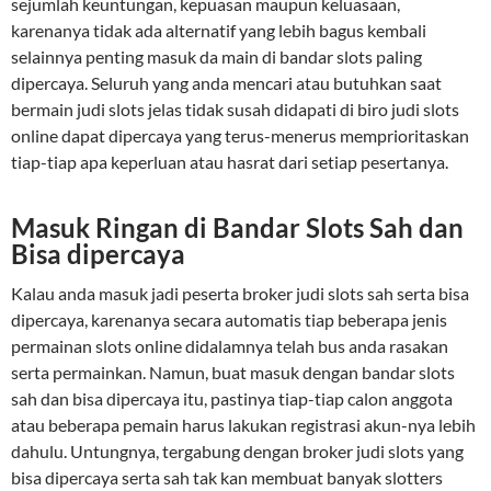
sejumlah keuntungan, kepuasan maupun keluasaan,
karenanya tidak ada alternatif yang lebih bagus kembali
selainnya penting masuk da main di bandar slots paling
dipercaya. Seluruh yang anda mencari atau butuhkan saat
bermain judi slots jelas tidak susah didapati di biro judi slots
online dapat dipercaya yang terus-menerus memprioritaskan
tiap-tiap apa keperluan atau hasrat dari setiap pesertanya.
Masuk Ringan di Bandar Slots Sah dan
Bisa dipercaya
Kalau anda masuk jadi peserta broker judi slots sah serta bisa
dipercaya, karenanya secara automatis tiap beberapa jenis
permainan slots online didalamnya telah bus anda rasakan
serta permainkan. Namun, buat masuk dengan bandar slots
sah dan bisa dipercaya itu, pastinya tiap-tiap calon anggota
atau beberapa pemain harus lakukan registrasi akun-nya lebih
dahulu. Untungnya, tergabung dengan broker judi slots yang
bisa dipercaya serta sah tak kan membuat banyak slotters