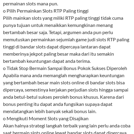
permainan slots mana pun.
o Pilih Permainkan Slots RTP Paling tinggi
Pilih mainkan slots yang miliki RTP paling tinggi tidak cuma
punya tujuan untuk menaikkan kemungkinan menang
bertambah besar saja. Tetapi, argumen anda pun perlu
memutuskan permainkan sejumlah game judi slots RTP paling
tinggi di bandar slots dapat dipercaya lantaran dapat
memberinya jekpot paling besar maka dari itu semakin
bertambah keuntungan dapat anda terima.
o Tidak Stop Bermain Sampai Bonus Pokok Sukses Diperoleh
Apabila mana anda memanglah mengharapkan keuntungan
yang bertambah besar main slots online di bandar slots bisa
dipercaya, semestinya kerjakan perjudian slots hingga sampai
anda betul-betul sukses peroleh bonus khusus. Karena dari
bonus penting itu dapat anda fungsikan supaya dapat
mendatangkan lebih banyak sekali bonus lain.
o Mengikuti Moment Slots yang Disajikan
Akan halnya strategi langkah terbaik yang lain perlu anda coba
saat bermain slots online lewat bandar slots dapat dipercaya