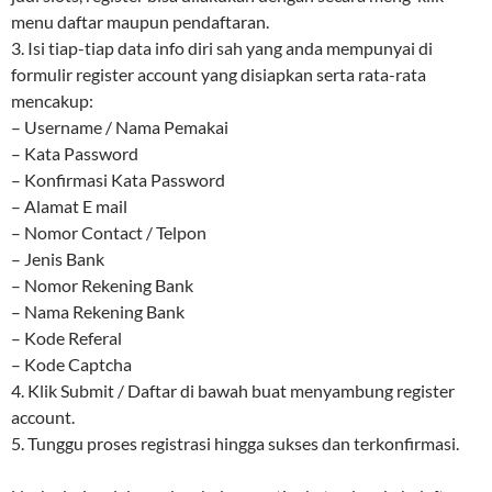
menu daftar maupun pendaftaran.
3. Isi tiap-tiap data info diri sah yang anda mempunyai di
formulir register account yang disiapkan serta rata-rata
mencakup:
– Username / Nama Pemakai
– Kata Password
– Konfirmasi Kata Password
– Alamat E mail
– Nomor Contact / Telpon
– Jenis Bank
– Nomor Rekening Bank
– Nama Rekening Bank
– Kode Referal
– Kode Captcha
4. Klik Submit / Daftar di bawah buat menyambung register
account.
5. Tunggu proses registrasi hingga sukses dan terkonfirmasi.