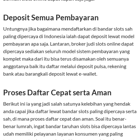
Deposit Semua Pembayaran
Untungnya jika bagaimana mendaftarkan di bandar slots sah
paling dipercaya di Indonesia ialah dapat deposit lewat model
pembayaran apa saja. Lantaran, broker judi slots online dapat
dipercaya sediakan seluruh model sistem pembayaran yang
komplet maka dari itu bisa terus disamakan oleh semuanya
anggotanya baik itu daftar melalui deposit pulsa, rekening
bank atau barangkali deposit lewat e-wallet.
Proses Daftar Cepat serta Aman
Berikut ini ia yang jadi salah satunya kelebihan yang hendak
anda capai jika daftar lewat bandar slots paling dipercaya serta
sah, di mana proses daftar cepat dan aman. Soal itu benar-
benar lumrah, ingat bandar taruhan slots bisa dipercaya lantas
udah memiliki pelayanan layanan konsumen yang paling