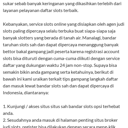
sukar sebab banyak keringanan yang dikasihkan terlebih dari
layanan pelayanan daftar slots terbaik.
Kebanyakan, service slots online yang disiapkan oleh agen judi
slots paling dipercaya selalu terbuka buat siapa-siapa saja
banyak slotters yang berada di tanah air. Manalagi, bandar
taruhan slots sah dan dapat dipercaya menanggung banyak
bettor bakal gampang jadi peserta karena registrasi account
slots bisa dituruti dengan cuma-cuma diikuti dengan service
daftar yang dukungan waktu 24 jam non-stop. Supaya bisa
semakin bikin anda gampang serta ketahuinya, berikut di
bawah ini kami uraikan terkait tips gampang langkah daftar
dan masuk lewat bandar slots sah dan dapat dipercaya di
Indonesia, diantaranya:
1. Kunjungi / akses situs situs sah bandar slots opsi terhebat
anda.
2. Sesudahnya anda masuk di halaman penting situs broker
judi slots, register bisa dilakukan dengan secara meng-klik