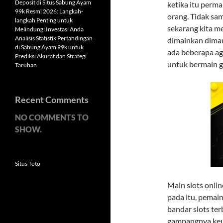
Deposit di Situs Sabung Ayam
ketika itu perma
99k Resmi 2026: Langkah-
orang. Tidak sa
langkah Penting untuk
sekarang kita m
Melindungi Investasi Anda
Analisis Statistik Pertandingan
dimainkan diman
di Sabung Ayam 99k untuk
ada beberapa age
Prediksi Akurat dan Strategi
untuk bermain g
Taruhan
Recent Comments
NO COMMENTS TO
SHOW.
Situs Toto
Main slots onlin
pada itu, pemain
bandar slots te
gampangnya keu