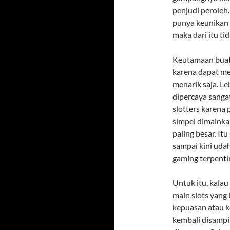
penjudi peroleh.
punya keunikan 
maka dari itu t
Keutamaan buat 
karena dapat m
menarik saja. Le
dipercaya sanga
slotters karena 
simpel dimainka
paling besar. Itu
sampai kini uda
gaming terpentin
Untuk itu, kalau
main slots yang
kepuasan atau ke
kembali disampin