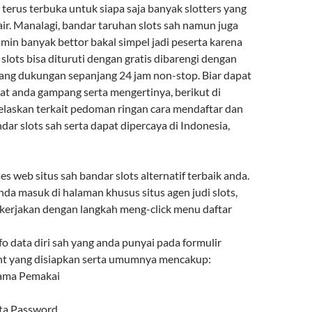
 terus terbuka untuk siapa saja banyak slotters yang
ir. Manalagi, bandar taruhan slots sah namun juga
amin banyak bettor bakal simpel jadi peserta karena
 slots bisa dituruti dengan gratis dibarengi dengan
yang dukungan sepanjang 24 jam non-stop. Biar dapat
 anda gampang serta mengertinya, berikut di
jelaskan terkait pedoman ringan cara mendaftar dan
ar slots sah serta dapat dipercaya di Indonesia,
ses web situs sah bandar slots alternatif terbaik anda.
da masuk di halaman khusus situs agen judi slots,
dikerjakan dengan langkah meng-click menu daftar
info data diri sah yang anda punyai pada formulir
unt yang disiapkan serta umumnya mencakup:
ama Pemakai
ata Password