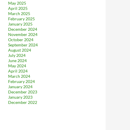
May 2025
April 2025
March 2025
February 2025
January 2025
December 2024
November 2024
October 2024
September 2024
August 2024
July 2024
June 2024
May 2024
April 2024
March 2024
February 2024
January 2024
December 2023
January 2023
December 2022