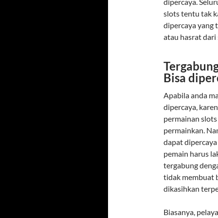
dipercaya. Selur
slots tentu tak k
dipercaya yang 
atau hasrat dar
Tergabung 
Bisa dipe
Apabila anda mas
dipercaya, karen
permainan slots
permainkan. Nam
dapat dipercaya 
pemain harus la
tergabung dengan
tidak membuat b
dikasihkan terpe
Biasanya, pelaya