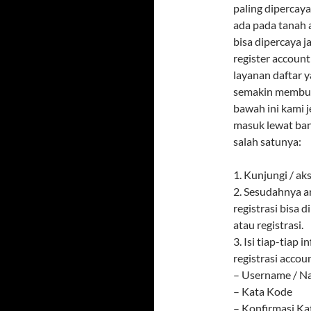
paling dipercaya
ada pada tanah a
bisa dipercaya j
register account
layanan daftar 
semakin membuat
bawah ini kami 
masuk lewat band
salah satunya:
1. Kunjungi / ak
2. Sesudahnya an
registrasi bisa 
atau registrasi.
3. Isi tiap-tiap 
registrasi acco
– Username / N
– Kata Kode
– Konfirmasi K