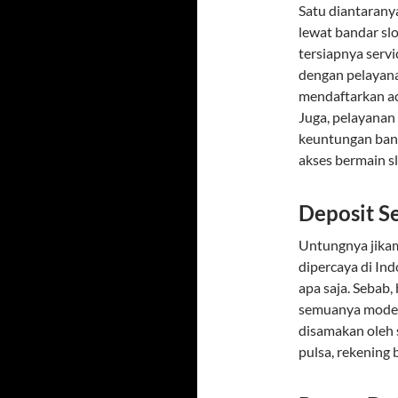
Satu diantarany
lewat bandar sl
tersiapnya servi
dengan pelayanan
mendaftarkan acc
Juga, pelayanan 
keuntungan bany
akses bermain sl
Deposit S
Untungnya jikam
dipercaya di In
apa saja. Sebab,
semuanya model
disamakan oleh 
pulsa, rekening 