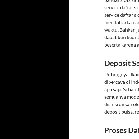
service daftar s
service daftar s
mendaftarkan acc
waktu. Bahkan j
dapat beri keun
peserta karena a
Deposit S
Untungnya jikam
dipercaya di In
apa saja. Sebab,
semuanya model
disinkronkan ol
deposit pulsa, r
Proses Da