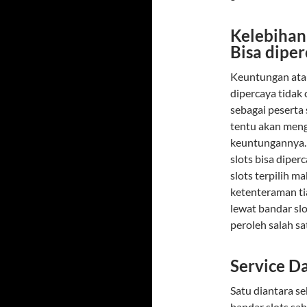
Kelebihan
Bisa diper
Keuntungan atau
dipercaya tidak
sebagai peserta 
tentu akan menge
keuntungannya. S
slots bisa diper
slots terpilih 
ketenteraman ti
lewat bandar slo
peroleh salah s
Service Da
Satu diantara se
bandar slots sa