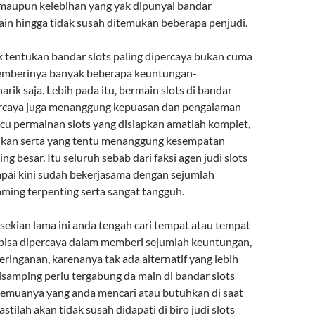
 maupun kelebihan yang yak dipunyai bandar
lain hingga tidak susah ditemukan beberapa penjudi.
tentukan bandar slots paling dipercaya bukan cuma
emberinya banyak beberapa keuntungan-
ik saja. Lebih pada itu, bermain slots di bandar
ercaya juga menanggung kepuasan dan pengalaman
picu permainan slots yang disiapkan amatlah komplet,
kan serta yang tentu menanggung kesempatan
g besar. Itu seluruh sebab dari faksi agen judi slots
mpai kini sudah bekerjasama dengan sejumlah
aming terpenting serta sangat tangguh.
 sekian lama ini anda tengah cari tempat atau tempat
 bisa dipercaya dalam memberi sejumlah keuntungan,
ringanan, karenanya tak ada alternatif yang lebih
isamping perlu tergabung da main di bandar slots
 Semuanya yang anda mencari atau butuhkan di saat
astilah akan tidak susah didapati di biro judi slots