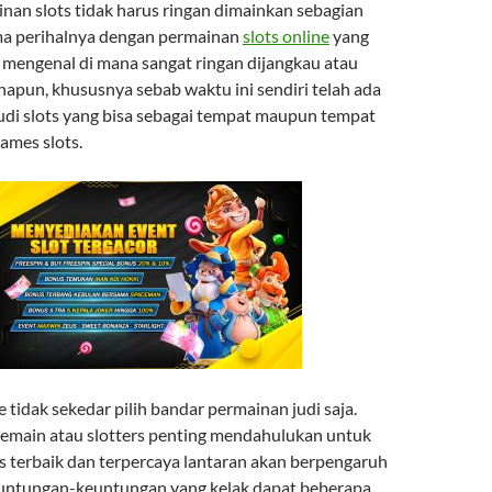
inan slots tidak harus ringan dimainkan sebagian
ma perihalnya dengan permainan
slots online
yang
a mengenal di mana sangat ringan dijangkau atau
apun, khususnya sebab waktu ini sendiri telah ada
udi slots yang bisa sebagai tempat maupun tempat
ames slots.
e tidak sekedar pilih bandar permainan judi saja.
 pemain atau slotters penting mendahulukan untuk
ts terbaik dan terpercaya lantaran akan berpengaruh
euntungan-keuntungan yang kelak dapat beberapa