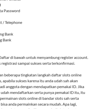
d
ata Password
t / Telephone
ng Bank
g Bank
/ Daftar di bawah untuk menyambung register account.
 registrasi sampai sukses serta terkonfirmasi.
an beberapa tingkatan langkah daftar slots online
s, apabila sukses karena itu anda udah sah akan
adi anggota dengan mendapatkan pemakai ID. Jika
udah mendaftarkan serta punya pemakai ID itu, itu
ermainan slots online di bandar slots sah serta
 bisa anda permainkan secara mudah. Apa lagi,