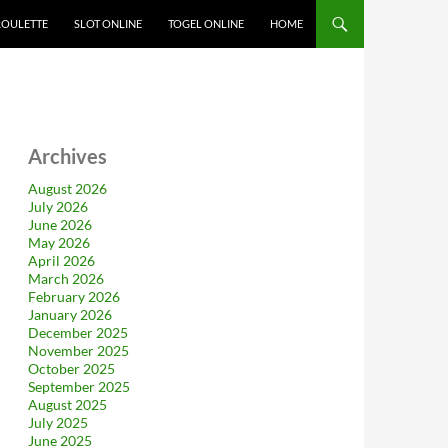
ROULETTE
SLOT ONLINE
TOGEL ONLINE
HOME
Archives
August 2026
July 2026
June 2026
May 2026
April 2026
March 2026
February 2026
January 2026
December 2025
November 2025
October 2025
September 2025
August 2025
July 2025
June 2025