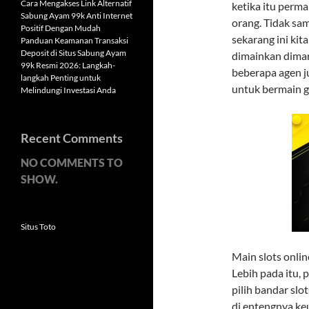
Cara Mengakses Link Alternatif
ketika itu perma
Sabung Ayam 99k Anti Internet
orang. Tidak sa
Positif Dengan Mudah
sekarang ini kit
Panduan Keamanan Transaksi
Deposit di Situs Sabung Ayam
dimainkan diman
99k Resmi 2026: Langkah-
beberapa agen j
langkah Penting untuk
untuk bermain g
Melindungi Investasi Anda
Recent Comments
NO COMMENTS TO
SHOW.
Situs Toto
Main slots onlin
Lebih pada itu,
pilih bandar slo
di entengnya k