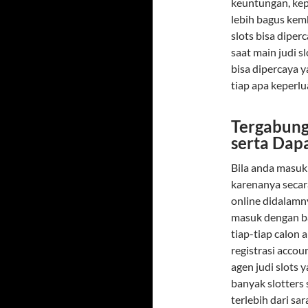
keuntungan, kep
lebih bagus kem
slots bisa diper
saat main judi sl
bisa dipercaya 
tiap apa keperl
Tergabung
serta Dap
Bila anda masuk 
karenanya secar
online didalamny
masuk dengan ban
tiap-tiap calon
registrasi acco
agen judi slots
banyak slotters
terlebih dari sar