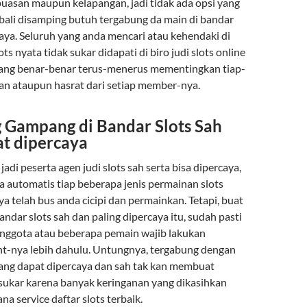
uasan maupun kelapangan, jadi tidak ada opsi yang
bali disamping butuh tergabung da main di bandar
caya. Seluruh yang anda mencari atau kehendaki di
ots nyata tidak sukar didapati di biro judi slots online
yang benar-benar terus-menerus mementingkan tiap-
uan ataupun hasrat dari setiap member-nya.
 Gampang di Bandar Slots Sah
at dipercaya
jadi peserta agen judi slots sah serta bisa dipercaya,
a automatis tiap beberapa jenis permainan slots
a telah bus anda cicipi dan permainkan. Tetapi, buat
dar slots sah dan paling dipercaya itu, sudah pasti
 anggota atau beberapa pemain wajib lakukan
unt-nya lebih dahulu. Untungnya, tergabung dengan
 yang dapat dipercaya dan sah tak kan membuat
 sukar karena banyak keringanan yang dikasihkan
ana service daftar slots terbaik.