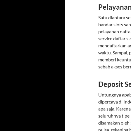
Pelayanan
Satu diantara se
bandar slots sah
pelayanan dafta
service daftar s
mendaftarkan ac
waktu. Sampai, p
memberi keuntu
sebab akses berm
Deposit S
Untungnya apabi
dipercaya di Ind
apa saja. Karena
seluruhnya tipe
disamakan oleh 
pulsa, rekening 