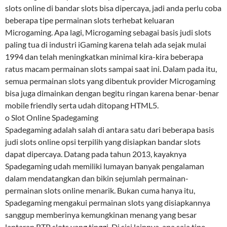
slots online di bandar slots bisa dipercaya, jadi anda perlu coba
beberapa tipe permainan slots terhebat keluaran
Microgaming. Apa lagi, Microgaming sebagai basis judi slots
paling tua di industri iGaming karena telah ada sejak mulai
1994 dan telah meningkatkan minimal kira-kira beberapa
ratus macam permainan slots sampai saat ini. Dalam pada itu,
semua permainan slots yang dibentuk provider Microgaming
bisa juga dimainkan dengan begitu ringan karena benar-benar
mobile friendly serta udah ditopang HTML5.
o Slot Online Spadegaming
Spadegaming adalah salah di antara satu dari beberapa basis
judi slots online opsi terpilih yang disiapkan bandar slots
dapat dipercaya. Datang pada tahun 2013, kayaknya
Spadegaming udah memiliki lumayan banyak pengalaman
dalam mendatangkan dan bikin sejumlah permainan-
permainan slots online menarik. Bukan cuma hanya itu,
Spadegaming mengakui permainan slots yang disiapkannya
sanggup memberinya kemungkinan menang yang besar
lantaran RTP slots yang tinggi. Di sisi lainnya, apa saja tipe