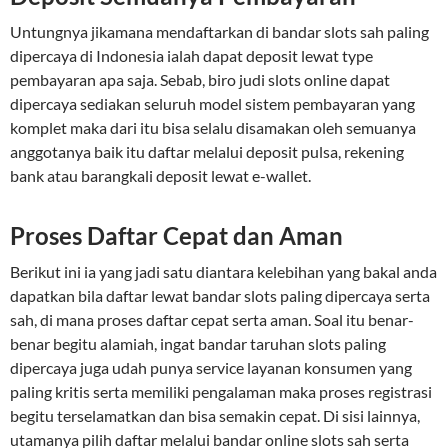
Untungnya jikamana mendaftarkan di bandar slots sah paling
dipercaya di Indonesia ialah dapat deposit lewat type
pembayaran apa saja. Sebab, biro judi slots online dapat
dipercaya sediakan seluruh model sistem pembayaran yang
komplet maka dari itu bisa selalu disamakan oleh semuanya
anggotanya baik itu daftar melalui deposit pulsa, rekening
bank atau barangkali deposit lewat e-wallet.
Proses Daftar Cepat dan Aman
Berikut ini ia yang jadi satu diantara kelebihan yang bakal anda
dapatkan bila daftar lewat bandar slots paling dipercaya serta
sah, di mana proses daftar cepat serta aman. Soal itu benar-
benar begitu alamiah, ingat bandar taruhan slots paling
dipercaya juga udah punya service layanan konsumen yang
paling kritis serta memiliki pengalaman maka proses registrasi
begitu terselamatkan dan bisa semakin cepat. Di sisi lainnya,
utamanya pilih daftar melalui bandar online slots sah serta