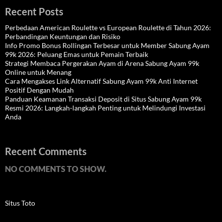
Recent Posts
Perbedaan American Roulette vs European Roulette di Tahun 2026:
Perbandingan Keuntungan dan Risiko
Info Promo Bonus Rollingan Terbesar untuk Member Sabung Ayam
99k 2026: Peluang Emas untuk Pemain Terbaik
Strategi Membaca Pergerakan Ayam di Arena Sabung Ayam 99k
Online untuk Menang
Cara Mengakses Link Alternatif Sabung Ayam 99k Anti Internet
Positif Dengan Mudah
Panduan Keamanan Transaksi Deposit di Situs Sabung Ayam 99k
Resmi 2026: Langkah-langkah Penting untuk Melindungi Investasi
Anda
Recent Comments
NO COMMENTS TO SHOW.
Situs Toto