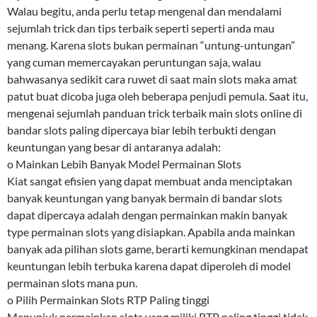
Walau begitu, anda perlu tetap mengenal dan mendalami
sejumlah trick dan tips terbaik seperti seperti anda mau
menang. Karena slots bukan permainan “untung-untungan”
yang cuman memercayakan peruntungan saja, walau
bahwasanya sedikit cara ruwet di saat main slots maka amat
patut buat dicoba juga oleh beberapa penjudi pemula. Saat itu,
mengenai sejumlah panduan trick terbaik main slots online di
bandar slots paling dipercaya biar lebih terbukti dengan
keuntungan yang besar di antaranya adalah:
o Mainkan Lebih Banyak Model Permainan Slots
Kiat sangat efisien yang dapat membuat anda menciptakan
banyak keuntungan yang banyak bermain di bandar slots
dapat dipercaya adalah dengan permainkan makin banyak
type permainan slots yang disiapkan. Apabila anda mainkan
banyak ada pilihan slots game, berarti kemungkinan mendapat
keuntungan lebih terbuka karena dapat diperoleh di model
permainan slots mana pun.
o Pilih Permainkan Slots RTP Paling tinggi
Menunjuk permainkan slots yang miliki RTP paling tinggi tidak