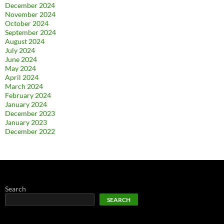
December 2024
November 2024
October 2024
September 2024
August 2024
July 2024
June 2024
May 2024
April 2024
March 2024
February 2024
January 2024
December 2023
January 2023
December 2022
Search
SEARCH