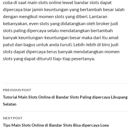
coba di saat main slots online lewat bandar slots dapat
dipercaya biar jamin keuntungan yang bertambah besar ialah
dengan mengikut momen slots yang diberi. Lantaran
kebanyakan, even slots yang didatangkan oleh broker judi
slots paling dipercaya selalu mendatangkan bertambah
banyak keuntungan-keuntungan besar maka dari itu amat
patut dan bagus untuk anda turuti. Lebih-lebih di biro judi
slots dapat dipercaya terus banyak mendatangkan momen
slots yang dapat dituruti tiap-tiap pesertanya.
Post
PREVIOUS POST
navigation
Tutorial Main Slots Online di Bandar Slots Paling dipercaya Likupang
Selatan
NEXT POST
Tips Main Slots Online di Bandar Slots Bisa dipercaya Loea