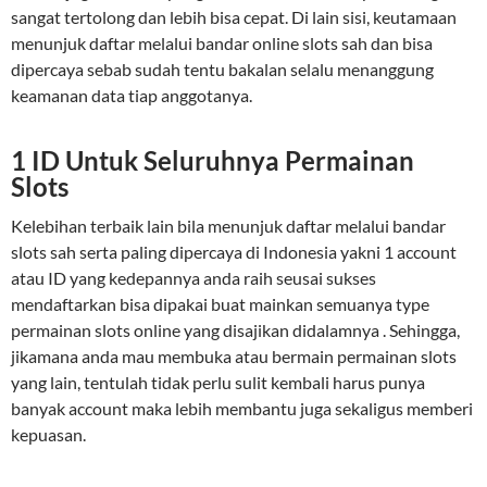
sangat tertolong dan lebih bisa cepat. Di lain sisi, keutamaan
menunjuk daftar melalui bandar online slots sah dan bisa
dipercaya sebab sudah tentu bakalan selalu menanggung
keamanan data tiap anggotanya.
1 ID Untuk Seluruhnya Permainan
Slots
Kelebihan terbaik lain bila menunjuk daftar melalui bandar
slots sah serta paling dipercaya di Indonesia yakni 1 account
atau ID yang kedepannya anda raih seusai sukses
mendaftarkan bisa dipakai buat mainkan semuanya type
permainan slots online yang disajikan didalamnya . Sehingga,
jikamana anda mau membuka atau bermain permainan slots
yang lain, tentulah tidak perlu sulit kembali harus punya
banyak account maka lebih membantu juga sekaligus memberi
kepuasan.