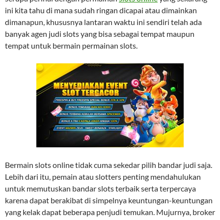
ini kita tahu di mana sudah ringan dicapai atau dimainkan
dimanapun, khususnya lantaran waktu ini sendiri telah ada
banyak agen judi slots yang bisa sebagai tempat maupun
tempat untuk bermain permainan slots.
Bermain slots online tidak cuma sekedar pilih bandar judi saja.
Lebih dari itu, pemain atau slotters penting mendahulukan
untuk memutuskan bandar slots terbaik serta terpercaya
karena dapat berakibat di simpelnya keuntungan-keuntungan
yang kelak dapat beberapa penjudi temukan. Mujurnya, broker