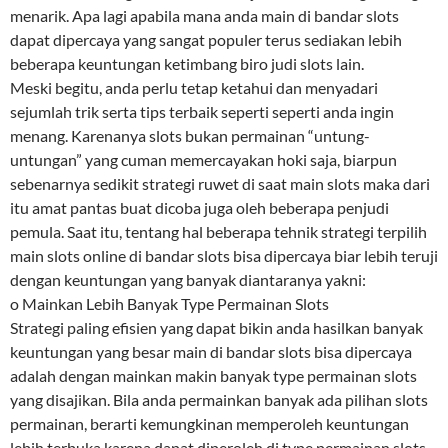
menarik. Apa lagi apabila mana anda main di bandar slots
dapat dipercaya yang sangat populer terus sediakan lebih
beberapa keuntungan ketimbang biro judi slots lain.
Meski begitu, anda perlu tetap ketahui dan menyadari
sejumlah trik serta tips terbaik seperti seperti anda ingin
menang. Karenanya slots bukan permainan “untung-
untungan” yang cuman memercayakan hoki saja, biarpun
sebenarnya sedikit strategi ruwet di saat main slots maka dari
itu amat pantas buat dicoba juga oleh beberapa penjudi
pemula. Saat itu, tentang hal beberapa tehnik strategi terpilih
main slots online di bandar slots bisa dipercaya biar lebih teruji
dengan keuntungan yang banyak diantaranya yakni:
o Mainkan Lebih Banyak Type Permainan Slots
Strategi paling efisien yang dapat bikin anda hasilkan banyak
keuntungan yang besar main di bandar slots bisa dipercaya
adalah dengan mainkan makin banyak type permainan slots
yang disajikan. Bila anda permainkan banyak ada pilihan slots
permainan, berarti kemungkinan memperoleh keuntungan
lebih terbuka karena dapat diperoleh di type permainan slots