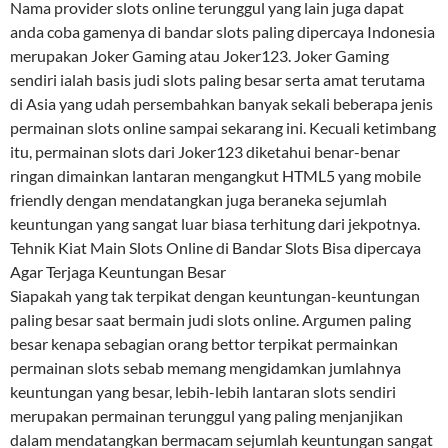
Nama provider slots online terunggul yang lain juga dapat
anda coba gamenya di bandar slots paling dipercaya Indonesia
merupakan Joker Gaming atau Joker123. Joker Gaming
sendiri ialah basis judi slots paling besar serta amat terutama
di Asia yang udah persembahkan banyak sekali beberapa jenis
permainan slots online sampai sekarang ini. Kecuali ketimbang
itu, permainan slots dari Joker123 diketahui benar-benar
ringan dimainkan lantaran mengangkut HTML5 yang mobile
friendly dengan mendatangkan juga beraneka sejumlah
keuntungan yang sangat luar biasa terhitung dari jekpotnya.
Tehnik Kiat Main Slots Online di Bandar Slots Bisa dipercaya
Agar Terjaga Keuntungan Besar
Siapakah yang tak terpikat dengan keuntungan-keuntungan
paling besar saat bermain judi slots online. Argumen paling
besar kenapa sebagian orang bettor terpikat permainkan
permainan slots sebab memang mengidamkan jumlahnya
keuntungan yang besar, lebih-lebih lantaran slots sendiri
merupakan permainan terunggul yang paling menjanjikan
dalam mendatangkan bermacam sejumlah keuntungan sangat