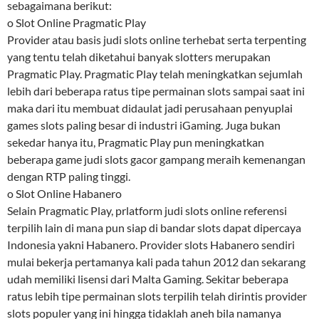
sebagaimana berikut:
o Slot Online Pragmatic Play
Provider atau basis judi slots online terhebat serta terpenting
yang tentu telah diketahui banyak slotters merupakan
Pragmatic Play. Pragmatic Play telah meningkatkan sejumlah
lebih dari beberapa ratus tipe permainan slots sampai saat ini
maka dari itu membuat didaulat jadi perusahaan penyuplai
games slots paling besar di industri iGaming. Juga bukan
sekedar hanya itu, Pragmatic Play pun meningkatkan
beberapa game judi slots gacor gampang meraih kemenangan
dengan RTP paling tinggi.
o Slot Online Habanero
Selain Pragmatic Play, prlatform judi slots online referensi
terpilih lain di mana pun siap di bandar slots dapat dipercaya
Indonesia yakni Habanero. Provider slots Habanero sendiri
mulai bekerja pertamanya kali pada tahun 2012 dan sekarang
udah memiliki lisensi dari Malta Gaming. Sekitar beberapa
ratus lebih tipe permainan slots terpilih telah dirintis provider
slots populer yang ini hingga tidaklah aneh bila namanya