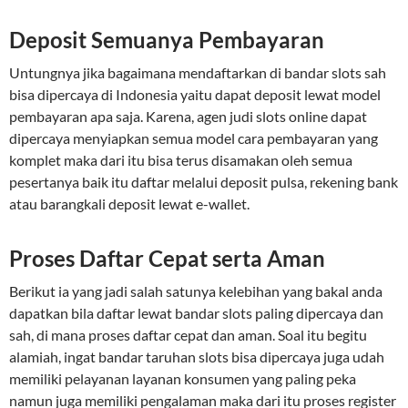
Deposit Semuanya Pembayaran
Untungnya jika bagaimana mendaftarkan di bandar slots sah
bisa dipercaya di Indonesia yaitu dapat deposit lewat model
pembayaran apa saja. Karena, agen judi slots online dapat
dipercaya menyiapkan semua model cara pembayaran yang
komplet maka dari itu bisa terus disamakan oleh semua
pesertanya baik itu daftar melalui deposit pulsa, rekening bank
atau barangkali deposit lewat e-wallet.
Proses Daftar Cepat serta Aman
Berikut ia yang jadi salah satunya kelebihan yang bakal anda
dapatkan bila daftar lewat bandar slots paling dipercaya dan
sah, di mana proses daftar cepat dan aman. Soal itu begitu
alamiah, ingat bandar taruhan slots bisa dipercaya juga udah
memiliki pelayanan layanan konsumen yang paling peka
namun juga memiliki pengalaman maka dari itu proses register