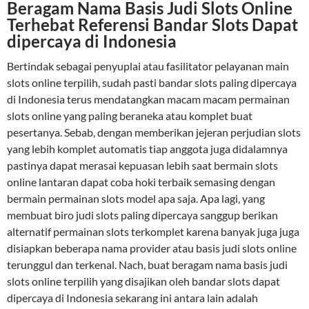
Beragam Nama Basis Judi Slots Online
Terhebat Referensi Bandar Slots Dapat
dipercaya di Indonesia
Bertindak sebagai penyuplai atau fasilitator pelayanan main
slots online terpilih, sudah pasti bandar slots paling dipercaya
di Indonesia terus mendatangkan macam macam permainan
slots online yang paling beraneka atau komplet buat
pesertanya. Sebab, dengan memberikan jejeran perjudian slots
yang lebih komplet automatis tiap anggota juga didalamnya
pastinya dapat merasai kepuasan lebih saat bermain slots
online lantaran dapat coba hoki terbaik semasing dengan
bermain permainan slots model apa saja. Apa lagi, yang
membuat biro judi slots paling dipercaya sanggup berikan
alternatif permainan slots terkomplet karena banyak juga juga
disiapkan beberapa nama provider atau basis judi slots online
terunggul dan terkenal. Nach, buat beragam nama basis judi
slots online terpilih yang disajikan oleh bandar slots dapat
dipercaya di Indonesia sekarang ini antara lain adalah