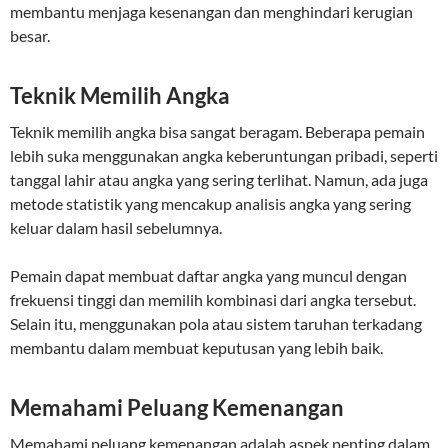
membantu menjaga kesenangan dan menghindari kerugian
besar.
Teknik Memilih Angka
Teknik memilih angka bisa sangat beragam. Beberapa pemain
lebih suka menggunakan angka keberuntungan pribadi, seperti
tanggal lahir atau angka yang sering terlihat. Namun, ada juga
metode statistik yang mencakup analisis angka yang sering
keluar dalam hasil sebelumnya.
Pemain dapat membuat daftar angka yang muncul dengan
frekuensi tinggi dan memilih kombinasi dari angka tersebut.
Selain itu, menggunakan pola atau sistem taruhan terkadang
membantu dalam membuat keputusan yang lebih baik.
Memahami Peluang Kemenangan
Memahami peluang kemenangan adalah aspek penting dalam