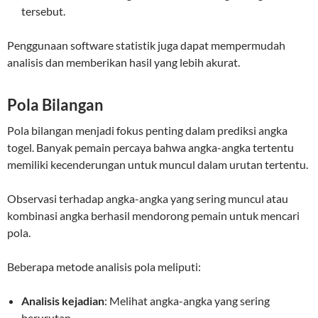
tersebut.
Penggunaan software statistik juga dapat mempermudah
analisis dan memberikan hasil yang lebih akurat.
Pola Bilangan
Pola bilangan menjadi fokus penting dalam prediksi angka
togel. Banyak pemain percaya bahwa angka-angka tertentu
memiliki kecenderungan untuk muncul dalam urutan tertentu.
Observasi terhadap angka-angka yang sering muncul atau
kombinasi angka berhasil mendorong pemain untuk mencari
pola.
Beberapa metode analisis pola meliputi:
Analisis kejadian
: Melihat angka-angka yang sering
berurutan.