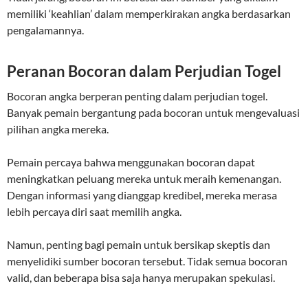
memiliki ‘keahlian’ dalam memperkirakan angka berdasarkan
pengalamannya.
Peranan Bocoran dalam Perjudian Togel
Bocoran angka berperan penting dalam perjudian togel.
Banyak pemain bergantung pada bocoran untuk mengevaluasi
pilihan angka mereka.
Pemain percaya bahwa menggunakan bocoran dapat
meningkatkan peluang mereka untuk meraih kemenangan.
Dengan informasi yang dianggap kredibel, mereka merasa
lebih percaya diri saat memilih angka.
Namun, penting bagi pemain untuk bersikap skeptis dan
menyelidiki sumber bocoran tersebut. Tidak semua bocoran
valid, dan beberapa bisa saja hanya merupakan spekulasi.