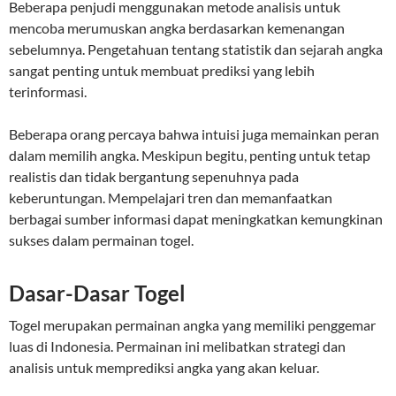
Beberapa penjudi menggunakan metode analisis untuk
mencoba merumuskan angka berdasarkan kemenangan
sebelumnya. Pengetahuan tentang statistik dan sejarah angka
sangat penting untuk membuat prediksi yang lebih
terinformasi.
Beberapa orang percaya bahwa intuisi juga memainkan peran
dalam memilih angka. Meskipun begitu, penting untuk tetap
realistis dan tidak bergantung sepenuhnya pada
keberuntungan. Mempelajari tren dan memanfaatkan
berbagai sumber informasi dapat meningkatkan kemungkinan
sukses dalam permainan togel.
Dasar-Dasar Togel
Togel merupakan permainan angka yang memiliki penggemar
luas di Indonesia. Permainan ini melibatkan strategi dan
analisis untuk memprediksi angka yang akan keluar.