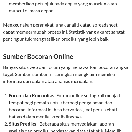
memberikan petunjuk pada angka yang mungkin akan
muncul di masa depan.
Menggunakan perangkat lunak analitik atau spreadsheet
dapat mempermudah proses ini. Statistik yang akurat sangat
penting untuk menghasilkan prediksi yang lebih baik.
Sumber Bocoran Online
Banyak situs web dan forum yang menawarkan bocoran angka
togel. Sumber-sumber ini seringkali mengklaim memiliki
informasi dari dalam atau analisis mendalam.
Forum dan Komunitas
: Forum online sering kali menjadi
tempat bagi pemain untuk berbagi pengalaman dan
bocoran. Informasi ini bisa bervariasi, jadi perlu kehati-
hatian dalam menilai kredibilitasnya.
Situs Prediksi
: Beberapa situs menyediakan laporan
analisis dan prediksi berdasarkan data statistik. Memilih