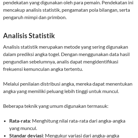
pendekatan yang digunakan oleh para pemain. Pendekatan ini
mencakup analisis statistik, pengamatan pola bilangan, serta
pengaruh mimpi dan primbon.
Analisis Statistik
Analisis statistik merupakan metode yang sering digunakan
dalam prediksi angka togel. Dengan menggunakan data hasil
pengundian sebelumnya, analis dapat mengidentifikasi
frekuensi kemunculan angka tertentu.
Melalui penilaian distribusi angka, mereka dapat menentukan
angka yang memiliki peluang lebih tinggi untuk muncul.
Beberapa teknik yang umum digunakan termasuk:
Rata-rata
: Menghitung nilai rata-rata dari angka-angka
yang muncul.
Standar deviasi
: Mengukur variasi dari angka-angka