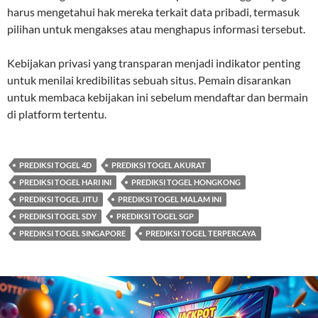
harus mengetahui hak mereka terkait data pribadi, termasuk
pilihan untuk mengakses atau menghapus informasi tersebut.
Kebijakan privasi yang transparan menjadi indikator penting
untuk menilai kredibilitas sebuah situs. Pemain disarankan
untuk membaca kebijakan ini sebelum mendaftar dan bermain
di platform tertentu.
PREDIKSI TOGEL 4D
PREDIKSI TOGEL AKURAT
PREDIKSI TOGEL HARI INI
PREDIKSI TOGEL HONGKONG
PREDIKSI TOGEL JITU
PREDIKSI TOGEL MALAM INI
PREDIKSI TOGEL SDY
PREDIKSI TOGEL SGP
PREDIKSI TOGEL SINGAPORE
PREDIKSI TOGEL TERPERCAYA