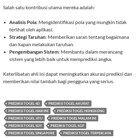
Salah satu kontribusi utama mereka adalah:
Analisis Pola
: Mengidentifikasi pola yang mungkin tidak
terlihat oleh aplikasi.
Strategi Taruhan
: Memberikan saran tentang bagaimana
dan kapan melakukan taruhan.
Pengembangan Sistem
: Membantu dalam merancang
sistem yang lebih baik untuk memprediksi angka.
Keterlibatan ahli ini dapat meningkatkan akurasi prediksi dan
memberikan nilai tambah bagi pengguna yang serius.
PREDIKSI TOGEL 4D
PREDIKSI TOGEL AKURAT
PREDIKSI TOGEL HARI INI
PREDIKSI TOGEL HONGKONG
PREDIKSI TOGEL JITU
PREDIKSI TOGEL MALAM INI
PREDIKSI TOGEL SDY
PREDIKSI TOGEL SGP
PREDIKSI TOGEL SINGAPORE
PREDIKSI TOGEL TERPERCAYA