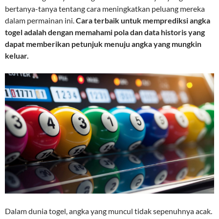
bertanya-tanya tentang cara meningkatkan peluang mereka
dalam permainan ini.
Cara terbaik untuk memprediksi angka
togel adalah dengan memahami pola dan data historis yang
dapat memberikan petunjuk menuju angka yang mungkin
keluar.
Dalam dunia togel, angka yang muncul tidak sepenuhnya acak.