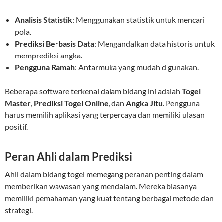
Analisis Statistik
: Menggunakan statistik untuk mencari
pola.
Prediksi Berbasis Data
: Mengandalkan data historis untuk
memprediksi angka.
Pengguna Ramah
: Antarmuka yang mudah digunakan.
Beberapa software terkenal dalam bidang ini adalah
Togel
Master
,
Prediksi Togel Online
, dan
Angka Jitu
. Pengguna
harus memilih aplikasi yang terpercaya dan memiliki ulasan
positif.
Peran Ahli dalam Prediksi
Ahli dalam bidang togel memegang peranan penting dalam
memberikan wawasan yang mendalam. Mereka biasanya
memiliki pemahaman yang kuat tentang berbagai metode dan
strategi.