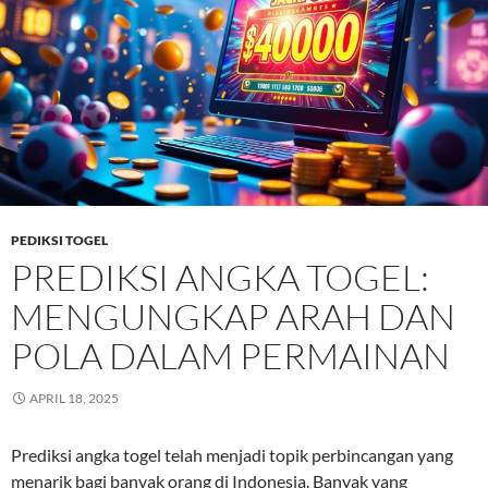
PEDIKSI TOGEL
PREDIKSI ANGKA TOGEL:
MENGUNGKAP ARAH DAN
POLA DALAM PERMAINAN
APRIL 18, 2025
Prediksi angka togel telah menjadi topik perbincangan yang
menarik bagi banyak orang di Indonesia. Banyak yang