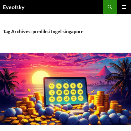
Eyeofsky
SKIP
PRIMAR
TO
MENU
CONTENT
Tag Archives: prediksi togel singapore