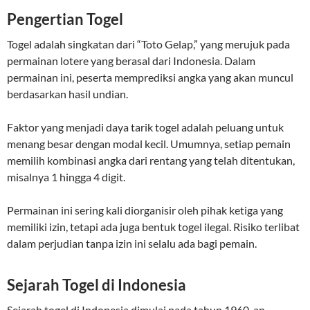
Pengertian Togel
Togel adalah singkatan dari “Toto Gelap,” yang merujuk pada
permainan lotere yang berasal dari Indonesia. Dalam
permainan ini, peserta memprediksi angka yang akan muncul
berdasarkan hasil undian.
Faktor yang menjadi daya tarik togel adalah peluang untuk
menang besar dengan modal kecil. Umumnya, setiap pemain
memilih kombinasi angka dari rentang yang telah ditentukan,
misalnya 1 hingga 4 digit.
Permainan ini sering kali diorganisir oleh pihak ketiga yang
memiliki izin, tetapi ada juga bentuk togel ilegal. Risiko terlibat
dalam perjudian tanpa izin ini selalu ada bagi pemain.
Sejarah Togel di Indonesia
Sejarah togel di Indonesia dimulai pada tahun 1960-an,