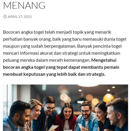
MENANG
APRIL 17, 2025
Bocoran angka togel telah menjadi topik yang menarik
perhatian banyak orang, baik yang baru memasuki dunia togel
maupun yang sudah berpengalaman. Banyak pencinta togel
mencari informasi akurat dan strategi untuk meningkatkan
peluang mereka dalam meraih kemenangan.
Mengetahui
bocoran angka togel yang tepat dapat membantu pemain
membuat keputusan yang lebih baik dan strategis.