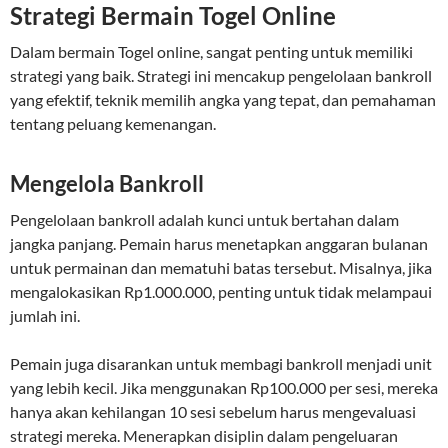
Strategi Bermain Togel Online
Dalam bermain Togel online, sangat penting untuk memiliki
strategi yang baik. Strategi ini mencakup pengelolaan bankroll
yang efektif, teknik memilih angka yang tepat, dan pemahaman
tentang peluang kemenangan.
Mengelola Bankroll
Pengelolaan bankroll adalah kunci untuk bertahan dalam
jangka panjang. Pemain harus menetapkan anggaran bulanan
untuk permainan dan mematuhi batas tersebut. Misalnya, jika
mengalokasikan Rp1.000.000, penting untuk tidak melampaui
jumlah ini.
Pemain juga disarankan untuk membagi bankroll menjadi unit
yang lebih kecil. Jika menggunakan Rp100.000 per sesi, mereka
hanya akan kehilangan 10 sesi sebelum harus mengevaluasi
strategi mereka. Menerapkan disiplin dalam pengeluaran