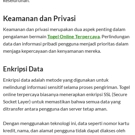
keseluruhan.
Keamanan dan Privasi
Keamanan dan privasi merupakan dua aspek penting dalam
pengalaman bermain
Togel Online Terpercaya
. Perlindungan
data dan informasi pribadi pengguna menjadi prioritas dalam
menjaga kepercayaan dan kenyamanan mereka.
Enkripsi Data
Enkripsi data adalah metode yang digunakan untuk
melindungi informasi sensitif selama proses pengiriman. Togel
online terpercaya biasanya menerapkan enkripsi SSL (Secure
Socket Layer) untuk memastikan bahwa semua data yang
ditransfer antara pengguna dan server tetap aman.
Dengan menggunakan teknologi ini, data seperti nomor kartu
kredit, nama, dan alamat pengguna tidak dapat diakses oleh