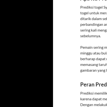
Prediksi togel 
togel untuk me
ditarik dalam se
perbandingan an
sering kali men
sebelumnya.
Pemain sering m
minggu atau bul
berharap dapat 
memasang taruha
gambaran yang l
Peran Pred
Prediksi memilik
karena dapat m
Dengan melakuka