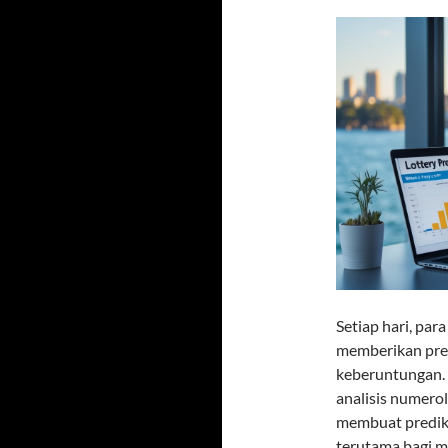
Setiap hari, pa
memberikan pred
keberuntungan. 
analisis numerol
membuat prediks
terutama bagi m