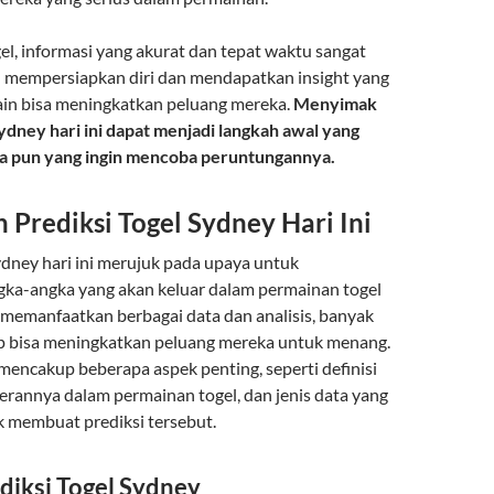
el, informasi yang akurat dan tepat waktu sangat
 mempersiapkan diri dan mendapatkan insight yang
ain bisa meningkatkan peluang mereka.
Menyimak
Sydney hari ini dapat menjadi langkah awal yang
pa pun yang ingin mencoba peruntungannya.
 Prediksi Togel Sydney Hari Ini
ydney hari ini merujuk pada upaya untuk
ka-angka yang akan keluar dalam permainan togel
memanfaatkan berbagai data dan analisis, banyak
p bisa meningkatkan peluang mereka untuk menang.
encakup beberapa aspek penting, seperti definisi
perannya dalam permainan togel, dan jenis data yang
 membuat prediksi tersebut.
diksi Togel Sydney