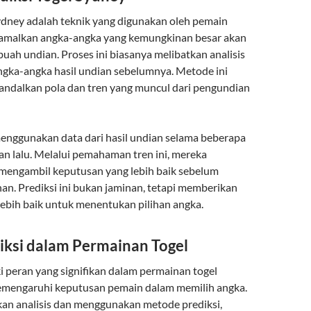
Sydney adalah teknik yang digunakan oleh pemain
ramalkan angka-angka yang kemungkinan besar akan
buah undian. Proses ini biasanya melibatkan analisis
gka-angka hasil undian sebelumnya. Metode ini
gandalkan pola dan tren yang muncul dari pengundian
enggunakan data dari hasil undian selama beberapa
an lalu. Melalui pemahaman tren ini, mereka
mengambil keputusan yang lebih baik sebelum
n. Prediksi ini bukan jaminan, tetapi memberikan
ebih baik untuk menentukan pilihan angka.
iksi dalam Permainan Togel
i peran yang signifikan dalam permainan togel
emengaruhi keputusan pemain dalam memilih angka.
n analisis dan menggunakan metode prediksi,