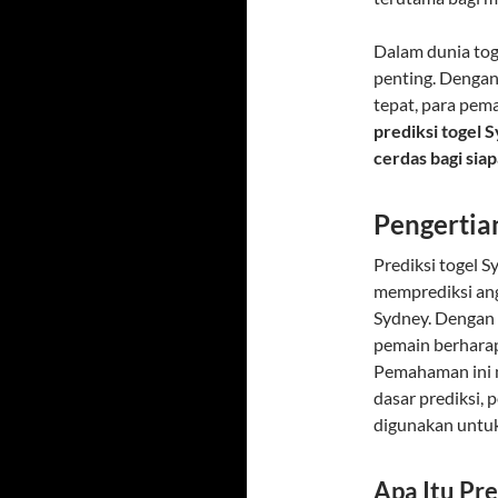
Dalam dunia tog
penting. Dengan
tepat, para pem
prediksi togel 
cerdas bagi sia
Pengertian
Prediksi togel S
memprediksi ang
Sydney. Dengan 
pemain berhara
Pemahaman ini m
dasar prediksi, 
digunakan untuk
Apa Itu Pre