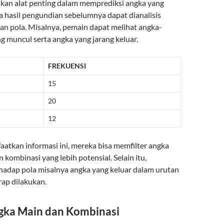
akan alat penting dalam memprediksi angka yang
a hasil pengundian sebelumnya dapat dianalisis
 pola. Misalnya, pemain dapat melihat angka-
g muncul serta angka yang jarang keluar.
FREKUENSI
15
20
12
tkan informasi ini, mereka bisa memfilter angka
ombinasi yang lebih potensial. Selain itu,
adap pola misalnya angka yang keluar dalam urutan
rap dilakukan.
gka Main dan Kombinasi