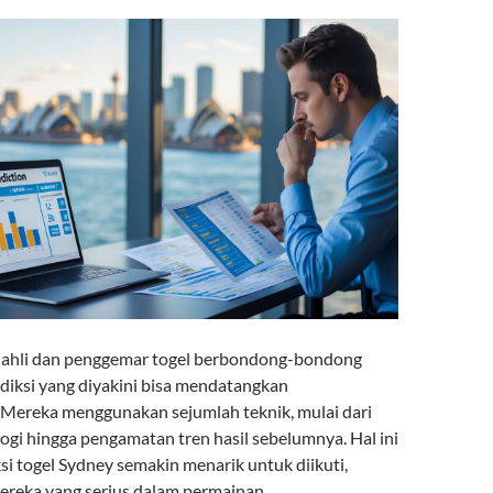
ra ahli dan penggemar togel berbondong-bondong
iksi yang diyakini bisa mendatangkan
Mereka menggunakan sejumlah teknik, mulai dari
ogi hingga pengamatan tren hasil sebelumnya. Hal ini
i togel Sydney semakin menarik untuk diikuti,
ereka yang serius dalam permainan.