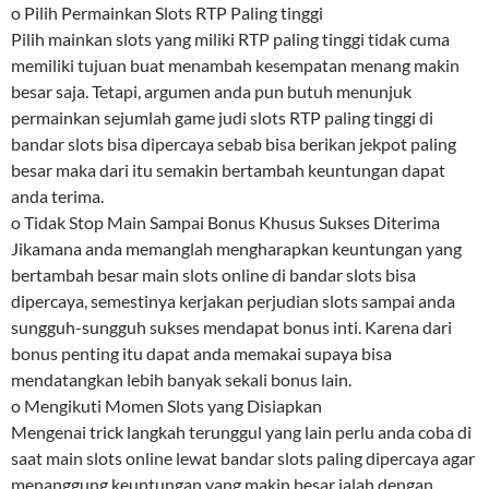
o Pilih Permainkan Slots RTP Paling tinggi
Pilih mainkan slots yang miliki RTP paling tinggi tidak cuma
memiliki tujuan buat menambah kesempatan menang makin
besar saja. Tetapi, argumen anda pun butuh menunjuk
permainkan sejumlah game judi slots RTP paling tinggi di
bandar slots bisa dipercaya sebab bisa berikan jekpot paling
besar maka dari itu semakin bertambah keuntungan dapat
anda terima.
o Tidak Stop Main Sampai Bonus Khusus Sukses Diterima
Jikamana anda memanglah mengharapkan keuntungan yang
bertambah besar main slots online di bandar slots bisa
dipercaya, semestinya kerjakan perjudian slots sampai anda
sungguh-sungguh sukses mendapat bonus inti. Karena dari
bonus penting itu dapat anda memakai supaya bisa
mendatangkan lebih banyak sekali bonus lain.
o Mengikuti Momen Slots yang Disiapkan
Mengenai trick langkah terunggul yang lain perlu anda coba di
saat main slots online lewat bandar slots paling dipercaya agar
menanggung keuntungan yang makin besar ialah dengan