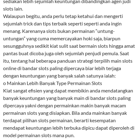
sediakan lebih sejumlah keuntungan dibandingkan agen judi
slots lain.
Walaupun begitu, anda perlu tetap ketahui dan mengerti
sejumlah trick dan tips terbaik seperti seperti anda ingin
menang. Karenanya slots bukan permainan “untung-
untungan” yang cuma memercayakan hoki saja, biarpun
sesungguhnya sedikit kiat sulit saat bermain slots hingga amat
pantas buat dicoba juga oleh sejumlah penjudi pemula. Saat
itu, tentang hal beberapa panduan strategi terpilih main slots
online di bandar slots paling dipercaya biar lebih terjaga
dengan keuntungan yang banyak salah satunya ialah:
o Mainkan Lebih Banyak Type Permainan Slots
Kiat sangat efisien yang dapat membikin anda mendatangkan
banyak keuntungan yang banyak main di bandar slots paling
dipercaya yakni dengan permainkan makin banyak macam
permainan slots yang disiapkan. Bila anda mainkan banyak
terdapat pilihan slots permainan, berarti kesempatan
mendapat keuntungan lebih terbuka dipicu dapat diperoleh di
model permainan slots mana pun.