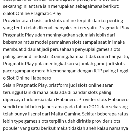
sekarang ini antara lain merupakan sebagaimana berikut:
o Slot Online Pragmatic Play
Provider atau basis judi slots online terpilih dan terpenting
yang tentu telah dikenali banyak slotters yaitu Pragmatic Play.
Pragmatic Play udah meningkatkan sejumlah lebih dari
beberapa ratus model permainan slots sampai saat ini maka
membuat didaulat jadi perusahaan penyuplai games slots
paling besar di industri iGaming. Sampai tidak cuma hanya itu,
Pragmatic Play pula meningkatkan sejumlah game judi slots
gacor gampang meraih kemenangan dengan RTP paling tinggi.
o Slot Online Habanero
Selain Pragmatic Play, prlatform judi slots online saran
terunggul lain di mana pula ada di bandar slots paling
dipercaya Indonesia ialah Habanero. Provider slots Habanero
sendiri mulai bekerja pertama pada tahun 2012 dan sekarang
telah punya lisensi dari Malta Gaming. Sekitar beberapa ratus
lebih type games slots terpilih udah dirintis provider slots
populer yang satu berikut maka tidaklah aneh kalau namanya