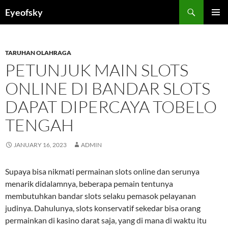
Eyeofsky
SKIP
PRIMAR
TO
MENU
CONTENT
TARUHAN OLAHRAGA
PETUNJUK MAIN SLOTS
ONLINE DI BANDAR SLOTS
DAPAT DIPERCAYA TOBELO
TENGAH
JANUARY 16, 2023
ADMIN
Supaya bisa nikmati permainan slots online dan serunya
menarik didalamnya, beberapa pemain tentunya
membutuhkan bandar slots selaku pemasok pelayanan
judinya. Dahulunya, slots konservatif sekedar bisa orang
permainkan di kasino darat saja, yang di mana di waktu itu