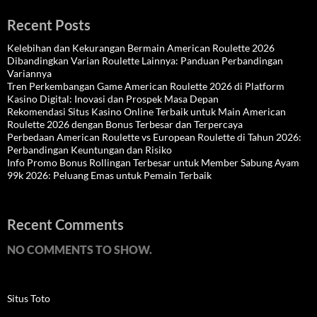
Recent Posts
Kelebihan dan Kekurangan Bermain American Roulette 2026
Dibandingkan Varian Roulette Lainnya: Panduan Perbandingan
Variannya
Tren Perkembangan Game American Roulette 2026 di Platform
Kasino Digital: Inovasi dan Prospek Masa Depan
Rekomendasi Situs Kasino Online Terbaik untuk Main American
Roulette 2026 dengan Bonus Terbesar dan Terpercaya
Perbedaan American Roulette vs European Roulette di Tahun 2026:
Perbandingan Keuntungan dan Risiko
Info Promo Bonus Rollingan Terbesar untuk Member Sabung Ayam
99k 2026: Peluang Emas untuk Pemain Terbaik
Recent Comments
NO COMMENTS TO SHOW.
Situs Toto