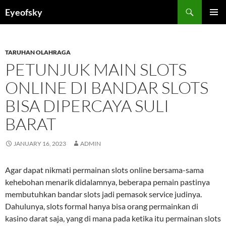
Eyeofsky
SKIP
PRIMAR
TO
MENU
CONTENT
TARUHAN OLAHRAGA
PETUNJUK MAIN SLOTS
ONLINE DI BANDAR SLOTS
BISA DIPERCAYA SULI
BARAT
JANUARY 16, 2023
ADMIN
Agar dapat nikmati permainan slots online bersama-sama
kehebohan menarik didalamnya, beberapa pemain pastinya
membutuhkan bandar slots jadi pemasok service judinya.
Dahulunya, slots formal hanya bisa orang permainkan di
kasino darat saja, yang di mana pada ketika itu permainan slots