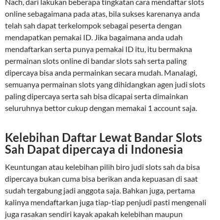
Nach, dari lakukan beberapa tingkatan cara mendaftar slots
online sebagaimana pada atas, bila sukses karenanya anda
telah sah dapat terkelompok sebagai peserta dengan
mendapatkan pemakai ID. Jika bagaimana anda udah
mendaftarkan serta punya pemakai ID itu, itu bermakna
permainan slots online di bandar slots sah serta paling
dipercaya bisa anda permainkan secara mudah. Manalagi,
semuanya permainan slots yang dihidangkan agen judi slots
paling dipercaya serta sah bisa dicapai serta dimainkan
seluruhnya bettor cukup dengan memakai 1 account saja.
Kelebihan Daftar Lewat Bandar Slots
Sah Dapat dipercaya di Indonesia
Keuntungan atau kelebihan pilih biro judi slots sah da bisa
dipercaya bukan cuma bisa berikan anda kepuasan di saat
sudah tergabung jadi anggota saja. Bahkan juga, pertama
kalinya mendaftarkan juga tiap-tiap penjudi pasti mengenali
juga rasakan sendiri kayak apakah kelebihan maupun