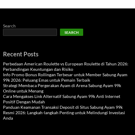
Search
SEARCH
Recent Posts
Perbedaan American Roulette vs European Roulette di Tahun 2026:
Perbandingan Keuntungan dan Risiko
Info Promo Bonus Rollingan Terbesar untuk Member Sabung Ayam
99k 2026: Peluang Emas untuk Pemain Terbaik
Strategi Membaca Pergerakan Ayam di Arena Sabung Ayam 99k
Online untuk Menang
Cara Mengakses Link Alternatif Sabung Ayam 99k Anti Internet
Positif Dengan Mudah
Panduan Keamanan Transaksi Deposit di Situs Sabung Ayam 99k
Resmi 2026: Langkah-langkah Penting untuk Melindungi Investasi
Anda