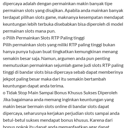
dipercaya adalah dengan permainkan makin banyak tipe
permainan slots yang disajikan. Apabila anda mainkan banyak
terdapat pilihan slots game, maknanya kesempatan mendapat
keuntungan lebih terbuka disebabkan bisa diperoleh di model
permainan slots mana pun.
o Pilih Permainkan Slots RTP Paling tinggi
Pilih permainkan slots yang miliki RTP paling tinggi bukan
hanya punya tujuan buat tingkatkan kemungkinan menang
semakin besar saja. Namun, argumen anda pun penting
memutuskan permainkan sejumlah game judi slots RTP paling
tinggi di bandar slots bisa dipercaya sebab dapat memberinya
jekpot paling besar maka dari itu semakin bertambah
keuntungan dapat anda terima.
o Tidak Stop Main Sampai Bonus Khusus Sukses Diperoleh
Jika bagaimana anda memang inginkan keuntungan yang
makin besar bermain slots online di bandar slots dapat
dipercaya, seharusnya kerjakan perjudian slots sampai anda
betul-betul sukses mendapat bonus khusus. Karena dari
bonus pokok itu dapat anda memanfaatkan agar dapat