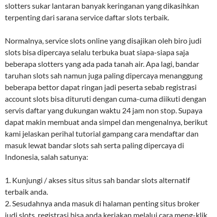
slotters sukar lantaran banyak keringanan yang dikasihkan
terpenting dari sarana service daftar slots terbaik.
Normalnya, service slots online yang disajikan oleh biro judi
slots bisa dipercaya selalu terbuka buat siapa-siapa saja
beberapa slotters yang ada pada tanah air. Apa lagi, bandar
taruhan slots sah namun juga paling dipercaya menanggung
beberapa bettor dapat ringan jadi peserta sebab registrasi
account slots bisa dituruti dengan cuma-cuma diikuti dengan
servis daftar yang dukungan waktu 24 jam non stop. Supaya
dapat makin membuat anda simpel dan mengenalnya, berikut
kami jelaskan perihal tutorial gampang cara mendaftar dan
masuk lewat bandar slots sah serta paling dipercaya di
Indonesia, salah satunya:
1. Kunjungi / akses situs situs sah bandar slots alternatif
terbaik anda.
2. Sesudahnya anda masuk di halaman penting situs broker
judi slots, registrasi bisa anda kerjakan melalui cara meng-klik