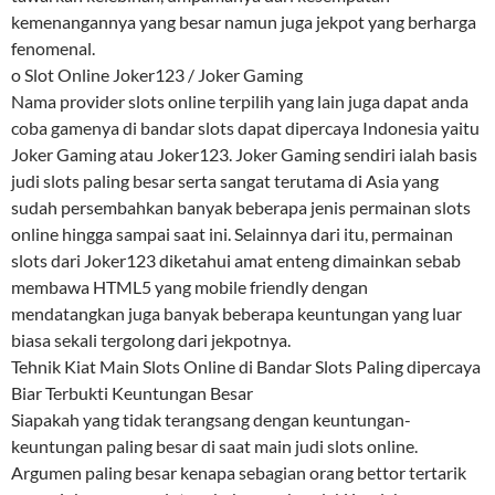
kemenangannya yang besar namun juga jekpot yang berharga
fenomenal.
o Slot Online Joker123 / Joker Gaming
Nama provider slots online terpilih yang lain juga dapat anda
coba gamenya di bandar slots dapat dipercaya Indonesia yaitu
Joker Gaming atau Joker123. Joker Gaming sendiri ialah basis
judi slots paling besar serta sangat terutama di Asia yang
sudah persembahkan banyak beberapa jenis permainan slots
online hingga sampai saat ini. Selainnya dari itu, permainan
slots dari Joker123 diketahui amat enteng dimainkan sebab
membawa HTML5 yang mobile friendly dengan
mendatangkan juga banyak beberapa keuntungan yang luar
biasa sekali tergolong dari jekpotnya.
Tehnik Kiat Main Slots Online di Bandar Slots Paling dipercaya
Biar Terbukti Keuntungan Besar
Siapakah yang tidak terangsang dengan keuntungan-
keuntungan paling besar di saat main judi slots online.
Argumen paling besar kenapa sebagian orang bettor tertarik