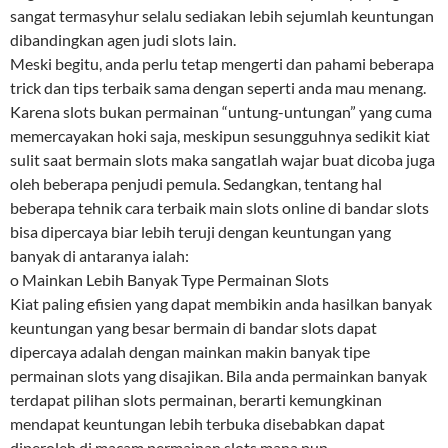
sangat termasyhur selalu sediakan lebih sejumlah keuntungan
dibandingkan agen judi slots lain.
Meski begitu, anda perlu tetap mengerti dan pahami beberapa
trick dan tips terbaik sama dengan seperti anda mau menang.
Karena slots bukan permainan “untung-untungan” yang cuma
memercayakan hoki saja, meskipun sesungguhnya sedikit kiat
sulit saat bermain slots maka sangatlah wajar buat dicoba juga
oleh beberapa penjudi pemula. Sedangkan, tentang hal
beberapa tehnik cara terbaik main slots online di bandar slots
bisa dipercaya biar lebih teruji dengan keuntungan yang
banyak di antaranya ialah:
o Mainkan Lebih Banyak Type Permainan Slots
Kiat paling efisien yang dapat membikin anda hasilkan banyak
keuntungan yang besar bermain di bandar slots dapat
dipercaya adalah dengan mainkan makin banyak tipe
permainan slots yang disajikan. Bila anda permainkan banyak
terdapat pilihan slots permainan, berarti kemungkinan
mendapat keuntungan lebih terbuka disebabkan dapat
diperoleh di macam permainan slots mana pun.