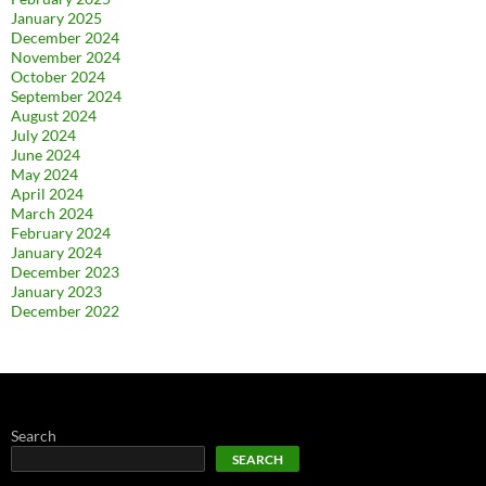
January 2025
December 2024
November 2024
October 2024
September 2024
August 2024
July 2024
June 2024
May 2024
April 2024
March 2024
February 2024
January 2024
December 2023
January 2023
December 2022
Search
SEARCH