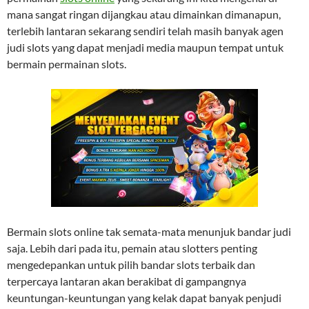
mana sangat ringan dijangkau atau dimainkan dimanapun,
terlebih lantaran sekarang sendiri telah masih banyak agen
judi slots yang dapat menjadi media maupun tempat untuk
bermain permainan slots.
Bermain slots online tak semata-mata menunjuk bandar judi
saja. Lebih dari pada itu, pemain atau slotters penting
mengedepankan untuk pilih bandar slots terbaik dan
terpercaya lantaran akan berakibat di gampangnya
keuntungan-keuntungan yang kelak dapat banyak penjudi