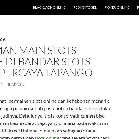
SKIP TO CONTENT
BLACKJACK ONLINE
PEDIKSI TOGEL
POKER ONLINE
AGA
AN MAIN SLOTS
 DI BANDAR SLOTS
IPERCAYA TAPANGO
23
ADMIN
mati permainan slots online dan kehebohan menarik
erapa pemain sudah pasti butuh bandar slots selaku
 judinya. Dahulunya, slots konservatif cuman bisa
 di kasino darat saja, yang di mana pada waktu itu
 tidak mesti simpel dimainkan sebagian orang.
engan permainan
slots online
yang sekarang kita tahu