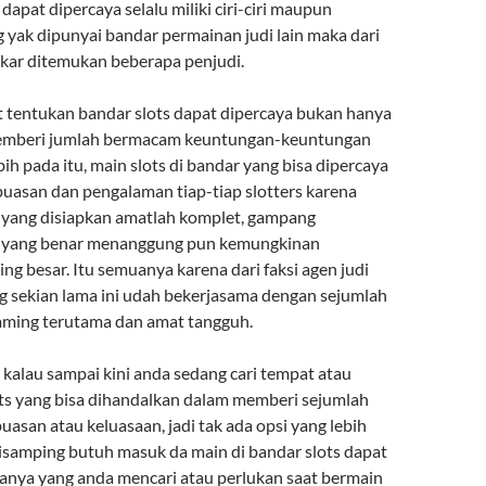
 dapat dipercaya selalu miliki ciri-ciri maupun
 yak dipunyai bandar permainan judi lain maka dari
sukar ditemukan beberapa penjudi.
tentukan bandar slots dapat dipercaya bukan hanya
emberi jumlah bermacam keuntungan-keuntungan
bih pada itu, main slots di bandar yang bisa dipercaya
puasan dan pengalaman tiap-tiap slotters karena
 yang disiapkan amatlah komplet, gampang
a yang benar menanggung pun kemungkinan
g besar. Itu semuanya karena dari faksi agen judi
ng sekian lama ini udah bekerjasama dengan sejumlah
gaming terutama dan amat tangguh.
 kalau sampai kini anda sedang cari tempat atau
ts yang bisa dihandalkan dalam memberi sejumlah
asan atau keluasaan, jadi tak ada opsi yang lebih
isamping butuh masuk da main di bandar slots dapat
anya yang anda mencari atau perlukan saat bermain