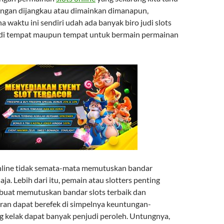
ingan dijangkau atau dimainkan dimanapun,
 waktu ini sendiri udah ada banyak biro judi slots
adi tempat maupun tempat untuk bermain permainan
nline tidak semata-mata memutuskan bandar
aja. Lebih dari itu, pemain atau slotters penting
uat memutuskan bandar slots terbaik dan
aran dapat berefek di simpelnya keuntungan-
 kelak dapat banyak penjudi peroleh. Untungnya,