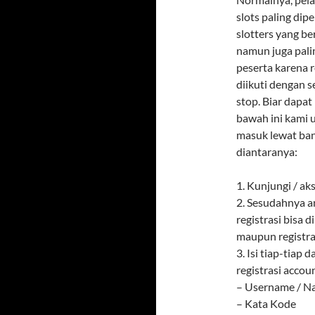
slots paling dip
slotters yang be
namun juga palin
peserta karena r
diikuti dengan 
stop. Biar dapat
bawah ini kami 
masuk lewat band
diantaranya:
1. Kunjungi / ak
2. Sesudahnya an
registrasi bisa 
maupun registra
3. Isi tiap-tiap 
registrasi acco
– Username / N
– Kata Kode