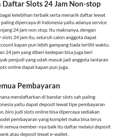
 Daftar Slots 24 Jam Non-stop
bagai kelebihan terbaik serta menarik daftar lewat
 paling dipercaya di Indonesia yaitu adanya service
panjang 24 jam non stop. Itu maknanya, dengan
 slots 24 jam itu, seluruh calon anggota dapat
count kapan pun lebih gampang tiada terlilit waktu.
n 24 jam yang diberi kedepan bisa juga beri
ak penjudi yang udah masuk jadi anggota lantaran
ots online dapat kapan pun juga.
Semua Pembayaran
ana mendaftarkan di bandar slots sah paling
donesia yaitu dapat deposit lewat tipe pembayaran
n, biro judi slots online bisa dipercaya sediakan
odel pembayaran yang komplet maka bisa terus
eh semua member-nya baik itu daftar melalui deposit
bank atau deposit lewat e-wallet.