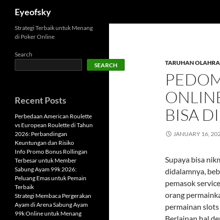
Search
Eyeofsky
Strategi Terbaik untuk Menang
di Poker Online
Search
TARUHAN OLAHR
SEARCH
PEDOM
ONLINE
Recent Posts
BISA D
Perbedaan American Roulette
vs European Roulette di Tahun
2026: Perbandingan
JANUARY 16, 20
Keuntungan dan Risiko
Info Promo Bonus Rollingan
Supaya bisa nik
Terbesar untuk Member
Sabung Ayam 99k 2026:
didalamnya, beb
Peluang Emas untuk Pemain
pemasok service
Terbaik
orang permainkan
Strategi Membaca Pergerakan
Ayam di Arena Sabung Ayam
permainan slots
99k Online untuk Menang
Berlainan hal d