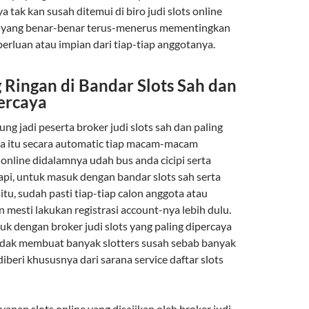
ya tak kan susah ditemui di biro judi slots online
a yang benar-benar terus-menerus mementingkan
perluan atau impian dari tiap-tiap anggotanya.
 Ringan di Bandar Slots Sah dan
ercaya
ung jadi peserta broker judi slots sah dan paling
na itu secara automatic tiap macam-macam
online didalamnya udah bus anda cicipi serta
api, untuk masuk dengan bandar slots sah serta
itu, sudah pasti tiap-tiap calon anggota atau
mesti lakukan registrasi account-nya lebih dulu.
k dengan broker judi slots yang paling dipercaya
tidak membuat banyak slotters susah sebab banyak
iberi khususnya dari sarana service daftar slots
anan slots online yang disajikan oleh broker judi