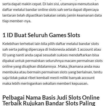
serta dapat makin cepat. Di lain sisi, utamanya memutuskan
daftar melalui bandar online slots sah serta dapat dipercaya
lantaran telah dipastikan bakalan selalu jamin keamanan data
tiap member-nya.
1 ID Buat Seluruh Games Slots
Kelebihan terhebat lain bila pilih daftar melalui bandar slots
sah serta paling dipercaya di Indonesia adalah 1 account atau
ID yang nanti anda capai sesudah sukses mendaftarkan bisa
dipakai untuk permainkan seluruhnya macam permainan slots
online yang disajikan didalamnya . Maka, jikamana anda mau
membuka atau bermain permainan slots yang berlainan, tentu
saja tidak pakai ribet kembali mesti miliki banyak account
maka lebih meringankan sekalian memberi kepuasan.
Pelbagai Nama Basis Judi Slots Online
Terbaik Rujukan Bandar Slots Paling