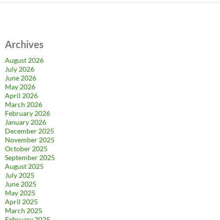
Archives
August 2026
July 2026
June 2026
May 2026
April 2026
March 2026
February 2026
January 2026
December 2025
November 2025
October 2025
September 2025
August 2025
July 2025
June 2025
May 2025
April 2025
March 2025
February 2025