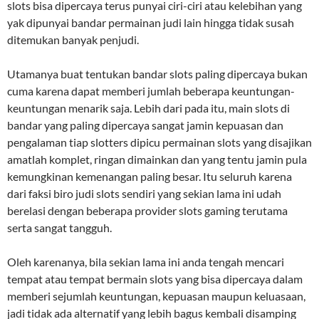
slots bisa dipercaya terus punyai ciri-ciri atau kelebihan yang
yak dipunyai bandar permainan judi lain hingga tidak susah
ditemukan banyak penjudi.
Utamanya buat tentukan bandar slots paling dipercaya bukan
cuma karena dapat memberi jumlah beberapa keuntungan-
keuntungan menarik saja. Lebih dari pada itu, main slots di
bandar yang paling dipercaya sangat jamin kepuasan dan
pengalaman tiap slotters dipicu permainan slots yang disajikan
amatlah komplet, ringan dimainkan dan yang tentu jamin pula
kemungkinan kemenangan paling besar. Itu seluruh karena
dari faksi biro judi slots sendiri yang sekian lama ini udah
berelasi dengan beberapa provider slots gaming terutama
serta sangat tangguh.
Oleh karenanya, bila sekian lama ini anda tengah mencari
tempat atau tempat bermain slots yang bisa dipercaya dalam
memberi sejumlah keuntungan, kepuasan maupun keluasaan,
jadi tidak ada alternatif yang lebih bagus kembali disamping