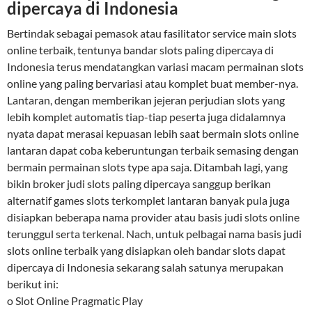
dipercaya di Indonesia
Bertindak sebagai pemasok atau fasilitator service main slots
online terbaik, tentunya bandar slots paling dipercaya di
Indonesia terus mendatangkan variasi macam permainan slots
online yang paling bervariasi atau komplet buat member-nya.
Lantaran, dengan memberikan jejeran perjudian slots yang
lebih komplet automatis tiap-tiap peserta juga didalamnya
nyata dapat merasai kepuasan lebih saat bermain slots online
lantaran dapat coba keberuntungan terbaik semasing dengan
bermain permainan slots type apa saja. Ditambah lagi, yang
bikin broker judi slots paling dipercaya sanggup berikan
alternatif games slots terkomplet lantaran banyak pula juga
disiapkan beberapa nama provider atau basis judi slots online
terunggul serta terkenal. Nach, untuk pelbagai nama basis judi
slots online terbaik yang disiapkan oleh bandar slots dapat
dipercaya di Indonesia sekarang salah satunya merupakan
berikut ini:
o Slot Online Pragmatic Play