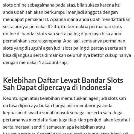
slots online sebagaimana pada atas, bila sukses karena itu
anda udah sah akan berkumpul menjadi anggota dengan
mendapat pemakai ID. Apabila mana anda udah mendaftarkan
serta punyai pemakai ID itu, itu bermakna permainan slots
online di bandar slots sah serta paling dipercaya bisa anda
permainkan secara gampang. Apa lagi, semuanya permainan
slots yang disuguhi agen judi slots paling dipercaya serta sah
bisa dijangkau serta dimainkan seluruhnya bettor cukup hanya
dengan memakai 1 account saja.
Kelebihan Daftar Lewat Bandar Slots
Sah Dapat dipercaya di Indonesia
Keuntungan atau kelebihan memutuskan agen judi slots sah
da bisa dipercaya bukan hanya bisa memberinya anda
kepuasan di waktu sudah masuk sebagai peserta saja. Juga,
pertamanya mendaftarkan juga tiap-tiap penjudi akan ketahui
serta merasai sendiri semacam apa kelebihan atau
keuntungannya. Seperti dari yang kami sebut di atas, biro judi