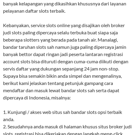
banyak kelapangan yang dikasihkan khususnya dari layanan
pelayanan daftar slots terbaik.
Kebanyakan, service slots online yang disajikan oleh broker
judi slots paling dipercaya selalu terbuka buat siapa saja
beberapa slotters yang berada pada tanah air. Manalagi,
bandar taruhan slots sah namun juga paling dipercaya jamin
banyak bettor dapat ringan jadi peserta lantaran registrasi
account slots bisa dituruti dengan cuma-cuma diikuti dengan
servis daftar yang dukungan sepanjang 24 jam non-stop.
Supaya bisa semakin bikin anda simpel dan mengenalinya,
berikut kami jelaskan tentang petunjuk gampang cara
mendaftar dan masuk lewat bandar slots sah serta dapat
dipercaya di Indonesia, misalnya:
1. Kunjungi / akses web situs sah bandar slots opsi terbaik
anda.
2. Sesudahnya anda masuk di halaman khusus situs broker judi
slots, registrasi bisa dikerjakan dengan langkah meng-click