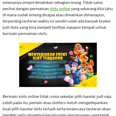
selamanya simpel dimainkan sebagian orang. Tidak sama
perihal dengan permainan
slots online
yang sekarang kita tahu
di mana sudah enteng dicapai atau dimainkan dimanapun,
terpenting lantaran waktu ini sendiri udah ada banyak broker
judi slots yang bisa menjadi fasilitas maupun tempat untuk
bermain permainan slots.
Bermain slots online tidak cuma sekedar pilih bandar judi saja.
Lebih pada itu, pemain atau slotters butuh mengedepankan
buat pilih bandar slots terbaik serta terpercaya lantaran akan
berefek pada simpelnya keuntungan-keuntungan yang kelak