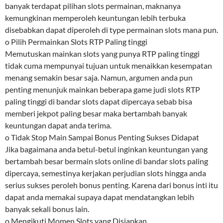
banyak terdapat pilihan slots permainan, maknanya
kemungkinan memperoleh keuntungan lebih terbuka
disebabkan dapat diperoleh di type permainan slots mana pun.
o Pilih Permainkan Slots RTP Paling tinggi
Memutuskan mainkan slots yang punya RTP paling tinggi
tidak cuma mempunyai tujuan untuk menaikkan kesempatan
menang semakin besar saja. Namun, argumen anda pun
penting menunjuk mainkan beberapa game judi slots RTP
paling tinggi di bandar slots dapat dipercaya sebab bisa
memberi jekpot paling besar maka bertambah banyak
keuntungan dapat anda terima.
o Tidak Stop Main Sampai Bonus Penting Sukses Didapat
Jika bagaimana anda betul-betul inginkan keuntungan yang
bertambah besar bermain slots online di bandar slots paling
dipercaya, semestinya kerjakan perjudian slots hingga anda
serius sukses peroleh bonus penting. Karena dari bonus inti itu
dapat anda memakai supaya dapat mendatangkan lebih
banyak sekali bonus lain.
o Mengikuti Momen Slots yang Disiapkan