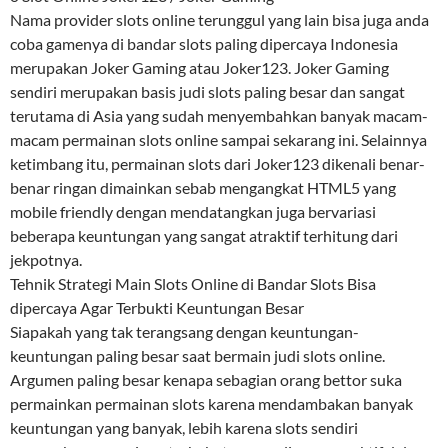
Nama provider slots online terunggul yang lain bisa juga anda
coba gamenya di bandar slots paling dipercaya Indonesia
merupakan Joker Gaming atau Joker123. Joker Gaming
sendiri merupakan basis judi slots paling besar dan sangat
terutama di Asia yang sudah menyembahkan banyak macam-
macam permainan slots online sampai sekarang ini. Selainnya
ketimbang itu, permainan slots dari Joker123 dikenali benar-
benar ringan dimainkan sebab mengangkat HTML5 yang
mobile friendly dengan mendatangkan juga bervariasi
beberapa keuntungan yang sangat atraktif terhitung dari
jekpotnya.
Tehnik Strategi Main Slots Online di Bandar Slots Bisa
dipercaya Agar Terbukti Keuntungan Besar
Siapakah yang tak terangsang dengan keuntungan-
keuntungan paling besar saat bermain judi slots online.
Argumen paling besar kenapa sebagian orang bettor suka
permainkan permainan slots karena mendambakan banyak
keuntungan yang banyak, lebih karena slots sendiri