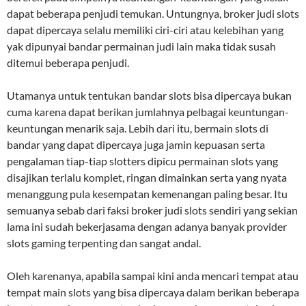
dapat beberapa penjudi temukan. Untungnya, broker judi slots
dapat dipercaya selalu memiliki ciri-ciri atau kelebihan yang
yak dipunyai bandar permainan judi lain maka tidak susah
ditemui beberapa penjudi.
Utamanya untuk tentukan bandar slots bisa dipercaya bukan
cuma karena dapat berikan jumlahnya pelbagai keuntungan-
keuntungan menarik saja. Lebih dari itu, bermain slots di
bandar yang dapat dipercaya juga jamin kepuasan serta
pengalaman tiap-tiap slotters dipicu permainan slots yang
disajikan terlalu komplet, ringan dimainkan serta yang nyata
menanggung pula kesempatan kemenangan paling besar. Itu
semuanya sebab dari faksi broker judi slots sendiri yang sekian
lama ini sudah bekerjasama dengan adanya banyak provider
slots gaming terpenting dan sangat andal.
Oleh karenanya, apabila sampai kini anda mencari tempat atau
tempat main slots yang bisa dipercaya dalam berikan beberapa