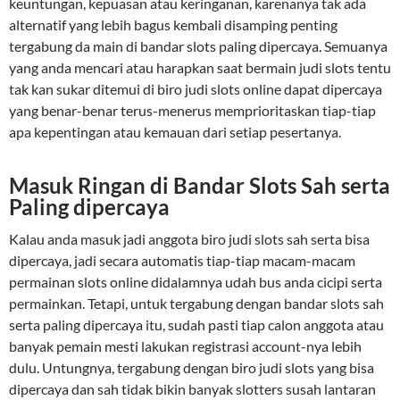
keuntungan, kepuasan atau keringanan, karenanya tak ada
alternatif yang lebih bagus kembali disamping penting
tergabung da main di bandar slots paling dipercaya. Semuanya
yang anda mencari atau harapkan saat bermain judi slots tentu
tak kan sukar ditemui di biro judi slots online dapat dipercaya
yang benar-benar terus-menerus memprioritaskan tiap-tiap
apa kepentingan atau kemauan dari setiap pesertanya.
Masuk Ringan di Bandar Slots Sah serta
Paling dipercaya
Kalau anda masuk jadi anggota biro judi slots sah serta bisa
dipercaya, jadi secara automatis tiap-tiap macam-macam
permainan slots online didalamnya udah bus anda cicipi serta
permainkan. Tetapi, untuk tergabung dengan bandar slots sah
serta paling dipercaya itu, sudah pasti tiap calon anggota atau
banyak pemain mesti lakukan registrasi account-nya lebih
dulu. Untungnya, tergabung dengan biro judi slots yang bisa
dipercaya dan sah tidak bikin banyak slotters susah lantaran