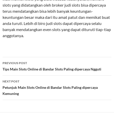
slots yang didatangkan oleh broker judi slots bisa dipercaya
terus mendatangkan bisa lebih banyak keuntungan-
keuntungan besar maka dari itu amat patut dan memikat buat
anda turuti. Lebih di biro judi slots dapat dipercaya selalu
banyak mendatangkan even slots yang dapat dituruti tiap-tiap
anggotanya.
Post
PREVIOUS POST
navigation
Tips Main Slots Online di Bandar Slots Paling dipercaya Ngguti
NEXT POST
Petunjuk Main Slots Online di Bandar Slots Paling dipercaya
Kemuning