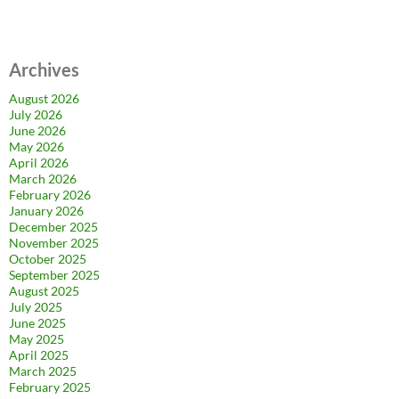
Archives
August 2026
July 2026
June 2026
May 2026
April 2026
March 2026
February 2026
January 2026
December 2025
November 2025
October 2025
September 2025
August 2025
July 2025
June 2025
May 2025
April 2025
March 2025
February 2025