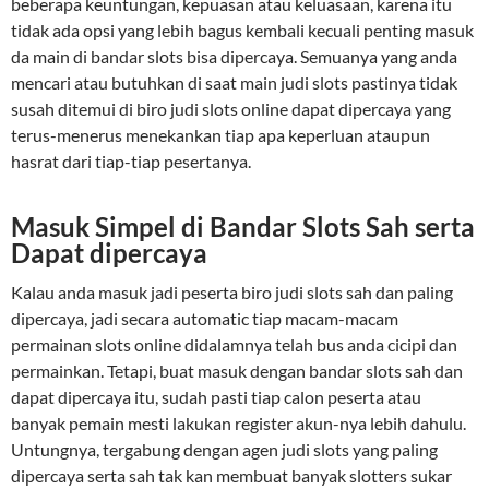
beberapa keuntungan, kepuasan atau keluasaan, karena itu
tidak ada opsi yang lebih bagus kembali kecuali penting masuk
da main di bandar slots bisa dipercaya. Semuanya yang anda
mencari atau butuhkan di saat main judi slots pastinya tidak
susah ditemui di biro judi slots online dapat dipercaya yang
terus-menerus menekankan tiap apa keperluan ataupun
hasrat dari tiap-tiap pesertanya.
Masuk Simpel di Bandar Slots Sah serta
Dapat dipercaya
Kalau anda masuk jadi peserta biro judi slots sah dan paling
dipercaya, jadi secara automatic tiap macam-macam
permainan slots online didalamnya telah bus anda cicipi dan
permainkan. Tetapi, buat masuk dengan bandar slots sah dan
dapat dipercaya itu, sudah pasti tiap calon peserta atau
banyak pemain mesti lakukan register akun-nya lebih dahulu.
Untungnya, tergabung dengan agen judi slots yang paling
dipercaya serta sah tak kan membuat banyak slotters sukar