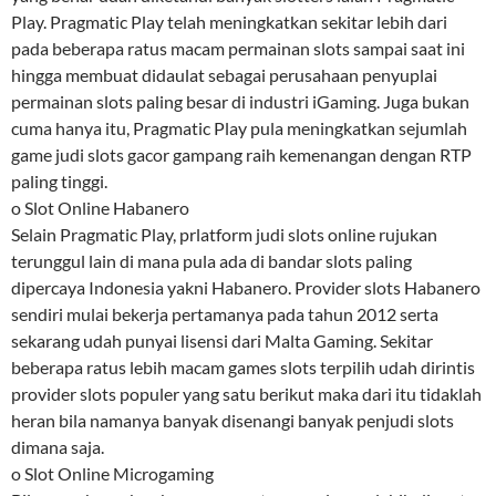
Play. Pragmatic Play telah meningkatkan sekitar lebih dari
pada beberapa ratus macam permainan slots sampai saat ini
hingga membuat didaulat sebagai perusahaan penyuplai
permainan slots paling besar di industri iGaming. Juga bukan
cuma hanya itu, Pragmatic Play pula meningkatkan sejumlah
game judi slots gacor gampang raih kemenangan dengan RTP
paling tinggi.
o Slot Online Habanero
Selain Pragmatic Play, prlatform judi slots online rujukan
terunggul lain di mana pula ada di bandar slots paling
dipercaya Indonesia yakni Habanero. Provider slots Habanero
sendiri mulai bekerja pertamanya pada tahun 2012 serta
sekarang udah punyai lisensi dari Malta Gaming. Sekitar
beberapa ratus lebih macam games slots terpilih udah dirintis
provider slots populer yang satu berikut maka dari itu tidaklah
heran bila namanya banyak disenangi banyak penjudi slots
dimana saja.
o Slot Online Microgaming