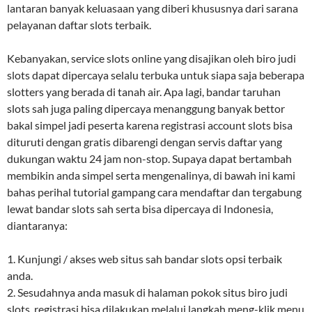
lantaran banyak keluasaan yang diberi khususnya dari sarana
pelayanan daftar slots terbaik.
Kebanyakan, service slots online yang disajikan oleh biro judi
slots dapat dipercaya selalu terbuka untuk siapa saja beberapa
slotters yang berada di tanah air. Apa lagi, bandar taruhan
slots sah juga paling dipercaya menanggung banyak bettor
bakal simpel jadi peserta karena registrasi account slots bisa
dituruti dengan gratis dibarengi dengan servis daftar yang
dukungan waktu 24 jam non-stop. Supaya dapat bertambah
membikin anda simpel serta mengenalinya, di bawah ini kami
bahas perihal tutorial gampang cara mendaftar dan tergabung
lewat bandar slots sah serta bisa dipercaya di Indonesia,
diantaranya:
1. Kunjungi / akses web situs sah bandar slots opsi terbaik
anda.
2. Sesudahnya anda masuk di halaman pokok situs biro judi
slots, registrasi bisa dilakukan melalui langkah meng-klik menu