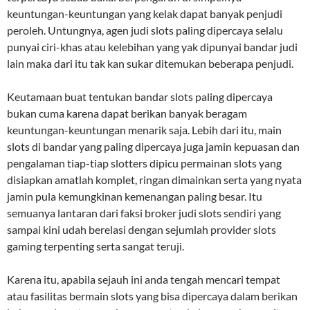
keuntungan-keuntungan yang kelak dapat banyak penjudi
peroleh. Untungnya, agen judi slots paling dipercaya selalu
punyai ciri-khas atau kelebihan yang yak dipunyai bandar judi
lain maka dari itu tak kan sukar ditemukan beberapa penjudi.
Keutamaan buat tentukan bandar slots paling dipercaya
bukan cuma karena dapat berikan banyak beragam
keuntungan-keuntungan menarik saja. Lebih dari itu, main
slots di bandar yang paling dipercaya juga jamin kepuasan dan
pengalaman tiap-tiap slotters dipicu permainan slots yang
disiapkan amatlah komplet, ringan dimainkan serta yang nyata
jamin pula kemungkinan kemenangan paling besar. Itu
semuanya lantaran dari faksi broker judi slots sendiri yang
sampai kini udah berelasi dengan sejumlah provider slots
gaming terpenting serta sangat teruji.
Karena itu, apabila sejauh ini anda tengah mencari tempat
atau fasilitas bermain slots yang bisa dipercaya dalam berikan