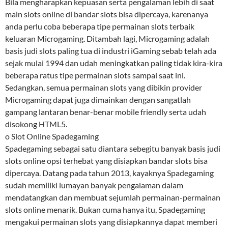
Bila mengharapkan kepuasan serta pengalaman lebih di saat
main slots online di bandar slots bisa dipercaya, karenanya
anda perlu coba beberapa tipe permainan slots terbaik
keluaran Microgaming. Ditambah lagi, Microgaming adalah
basis judi slots paling tua di industri iGaming sebab telah ada
sejak mulai 1994 dan udah meningkatkan paling tidak kira-kira
beberapa ratus tipe permainan slots sampai saat ini.
Sedangkan, semua permainan slots yang dibikin provider
Microgaming dapat juga dimainkan dengan sangatlah
gampang lantaran benar-benar mobile friendly serta udah
disokong HTML5.
o Slot Online Spadegaming
Spadegaming sebagai satu diantara sebegitu banyak basis judi
slots online opsi terhebat yang disiapkan bandar slots bisa
dipercaya. Datang pada tahun 2013, kayaknya Spadegaming
sudah memiliki lumayan banyak pengalaman dalam
mendatangkan dan membuat sejumlah permainan-permainan
slots online menarik. Bukan cuma hanya itu, Spadegaming
mengakui permainan slots yang disiapkannya dapat memberi