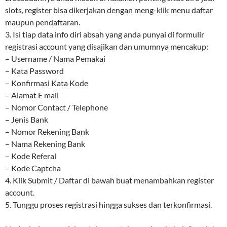
slots, register bisa dikerjakan dengan meng-klik menu daftar
maupun pendaftaran.
3. Isi tiap data info diri absah yang anda punyai di formulir
registrasi account yang disajikan dan umumnya mencakup:
– Username / Nama Pemakai
– Kata Password
– Konfirmasi Kata Kode
– Alamat E mail
– Nomor Contact / Telephone
– Jenis Bank
– Nomor Rekening Bank
– Nama Rekening Bank
– Kode Referal
– Kode Captcha
4. Klik Submit / Daftar di bawah buat menambahkan register
account.
5. Tunggu proses registrasi hingga sukses dan terkonfirmasi.