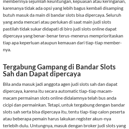
memberinya sejumlah keuntungan, kepuasan atau keringanan,
karenanya tidak ada opsi yang lebih bagus kembali disamping
butuh masuk da main di bandar slots bisa dipercaya. Seluruh
yang anda mencari atau perlukan di saat main judi slots
pastilah tidak sukar didapati di biro judi slots online dapat
dipercaya yang benar-benar terus-menerus memprioritaskan
tiap apa keperluan ataupun kemauan dari tiap-tiap member-
nya.
Tergabung Gampang di Bandar Slots
Sah dan Dapat dipercaya
Bila anda masuk jadi anggota agen judi slots sah dan dapat
dipercaya, karena itu secara automatic tiap-tiap macam-
macam permainan slots online didalamnya telah bus anda
cicipi dan permainkan. Tetapi, untuk tergabung dengan bandar
slots sah serta bisa dipercaya itu, tentu tiap-tiap calon peserta
atau beberapa pemain harus lakukan register akun-nya
terlebih dulu. Untungnya, masuk dengan broker judi slots yang