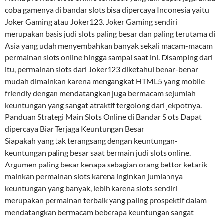
coba gamenya di bandar slots bisa dipercaya Indonesia yaitu
Joker Gaming atau Joker123. Joker Gaming sendiri
merupakan basis judi slots paling besar dan paling terutama di
Asia yang udah menyembahkan banyak sekali macam-macam
permainan slots online hingga sampai saat ini. Disamping dari
itu, permainan slots dari Joker123 diketahui benar-benar
mudah dimainkan karena mengangkat HTML5 yang mobile
friendly dengan mendatangkan juga bermacam sejumlah
keuntungan yang sangat atraktif tergolong dari jekpotnya.
Panduan Strategi Main Slots Online di Bandar Slots Dapat
dipercaya Biar Terjaga Keuntungan Besar
Siapakah yang tak terangsang dengan keuntungan-
keuntungan paling besar saat bermain judi slots online.
Argumen paling besar kenapa sebagian orang bettor ketarik
mainkan permainan slots karena inginkan jumlahnya
keuntungan yang banyak, lebih karena slots sendiri
merupakan permainan terbaik yang paling prospektif dalam
mendatangkan bermacam beberapa keuntungan sangat