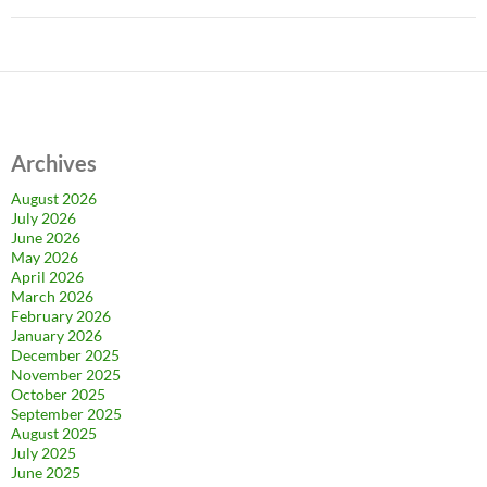
Archives
August 2026
July 2026
June 2026
May 2026
April 2026
March 2026
February 2026
January 2026
December 2025
November 2025
October 2025
September 2025
August 2025
July 2025
June 2025