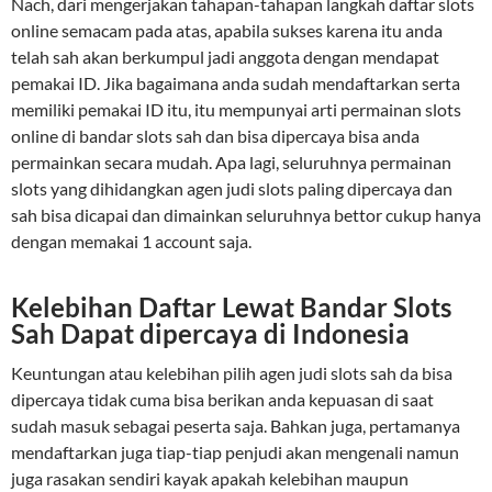
Nach, dari mengerjakan tahapan-tahapan langkah daftar slots
online semacam pada atas, apabila sukses karena itu anda
telah sah akan berkumpul jadi anggota dengan mendapat
pemakai ID. Jika bagaimana anda sudah mendaftarkan serta
memiliki pemakai ID itu, itu mempunyai arti permainan slots
online di bandar slots sah dan bisa dipercaya bisa anda
permainkan secara mudah. Apa lagi, seluruhnya permainan
slots yang dihidangkan agen judi slots paling dipercaya dan
sah bisa dicapai dan dimainkan seluruhnya bettor cukup hanya
dengan memakai 1 account saja.
Kelebihan Daftar Lewat Bandar Slots
Sah Dapat dipercaya di Indonesia
Keuntungan atau kelebihan pilih agen judi slots sah da bisa
dipercaya tidak cuma bisa berikan anda kepuasan di saat
sudah masuk sebagai peserta saja. Bahkan juga, pertamanya
mendaftarkan juga tiap-tiap penjudi akan mengenali namun
juga rasakan sendiri kayak apakah kelebihan maupun