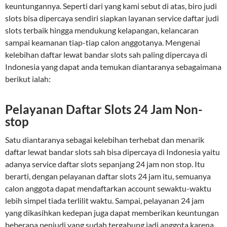
keuntungannya. Seperti dari yang kami sebut di atas, biro judi
slots bisa dipercaya sendiri siapkan layanan service daftar judi
slots terbaik hingga mendukung kelapangan, kelancaran
sampai keamanan tiap-tiap calon anggotanya. Mengenai
kelebihan daftar lewat bandar slots sah paling dipercaya di
Indonesia yang dapat anda temukan diantaranya sebagaimana
berikut ialah:
Pelayanan Daftar Slots 24 Jam Non-
stop
Satu diantaranya sebagai kelebihan terhebat dan menarik
daftar lewat bandar slots sah bisa dipercaya di Indonesia yaitu
adanya service daftar slots sepanjang 24 jam non stop. Itu
berarti, dengan pelayanan daftar slots 24 jam itu, semuanya
calon anggota dapat mendaftarkan account sewaktu-waktu
lebih simpel tiada terlilit waktu. Sampai, pelayanan 24 jam
yang dikasihkan kedepan juga dapat memberikan keuntungan
beberapa penjudi yang sudah tergabung jadi anggota karena