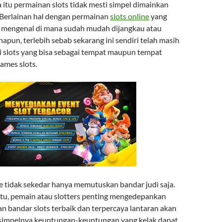
a itu permainan slots tidak mesti simpel dimainkan
 Berlainan hal dengan permainan
slots online
yang
ta mengenal di mana sudah mudah dijangkau atau
pun, terlebih sebab sekarang ini sendiri telah masih
i slots yang bisa sebagai tempat maupun tempat
ames slots.
ne tidak sekedar hanya memutuskan bandar judi saja.
 itu, pemain atau slotters penting mengedepankan
 bandar slots terbaik dan terpercaya lantaran akan
 simpelnya keuntungan-keuntungan yang kelak dapat