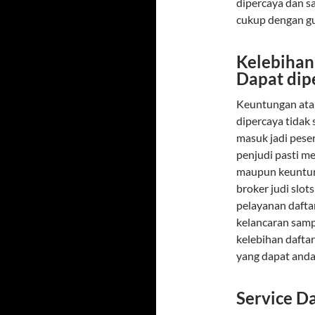
dipercaya dan s
cukup dengan gu
Kelebihan
Dapat dip
Keuntungan atau 
dipercaya tidak
masuk jadi peser
penjudi pasti me
maupun keuntung
broker judi slot
pelayanan dafta
kelancaran samp
kelebihan daftar
yang dapat anda 
Service Da