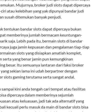
temukan. Mujurnya, broker judi slots dapat dipercaya
i-ciri atau kelebihan yang yak dipunyai bandar judi
 kan susah ditemukan banyak penjudi.
 tentukan bandar slots dapat dipercaya bukan
apat memberinya jumlah bermacam keuntungan-
ik saja. Lebih pada itu, bermain slots di bandar
ercaya juga jamin kepuasan dan pengalaman tiap-tiap
permainan slots yang disiapkan amatlah komplet,
n serta yang benar jamin pun kemungkinan
g besar. Itu semuanya lantaran dari faksi broker
ri yang sekian lama ini udah berpartner dengan
r slots gaming terutama serta sangat andal.
u sampai kini anda tengah cari tempat atau fasilitas
 bisa dipercaya dalam memberinya sejumlah
asan atau keluasaan, jadi tak ada alternatif yang
ali kecuali perlu masuk da main di bandar slots bisa