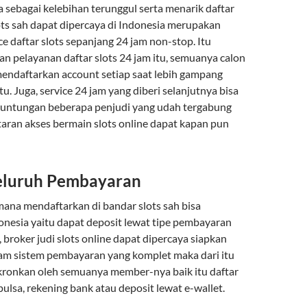
 sebagai kelebihan terunggul serta menarik daftar
ots sah dapat dipercaya di Indonesia merupakan
ce daftar slots sepanjang 24 jam non-stop. Itu
n pelayanan daftar slots 24 jam itu, semuanya calon
endaftarkan account setiap saat lebih gampang
ktu. Juga, service 24 jam yang diberi selanjutnya bisa
euntungan beberapa penjudi yang udah tergabung
taran akses bermain slots online dapat kapan pun
eluruh Pembayaran
ana mendaftarkan di bandar slots sah bisa
donesia yaitu dapat deposit lewat tipe pembayaran
, broker judi slots online dapat dipercaya siapkan
m sistem pembayaran yang komplet maka dari itu
inkronkan oleh semuanya member-nya baik itu daftar
pulsa, rekening bank atau deposit lewat e-wallet.