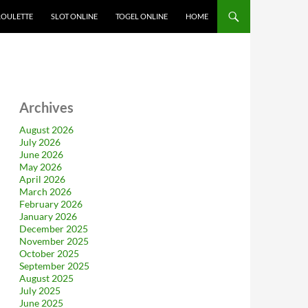
ROULETTE
SLOT ONLINE
TOGEL ONLINE
HOME
Archives
August 2026
July 2026
June 2026
May 2026
April 2026
March 2026
February 2026
January 2026
December 2025
November 2025
October 2025
September 2025
August 2025
July 2025
June 2025