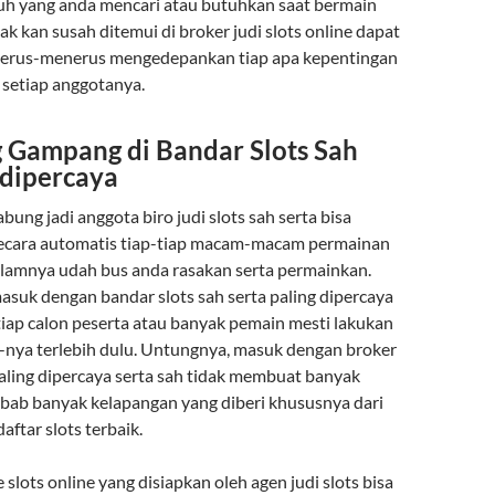
ruh yang anda mencari atau butuhkan saat bermain
tak kan susah ditemui di broker judi slots online dapat
 terus-menerus mengedepankan tiap apa kepentingan
 setiap anggotanya.
 Gampang di Bandar Slots Sah
 dipercaya
bung jadi anggota biro judi slots sah serta bisa
 secara automatis tiap-tiap macam-macam permainan
dalamnya udah bus anda rasakan serta permainkan.
suk dengan bandar slots sah serta paling dipercaya
 tiap calon peserta atau banyak pemain mesti lakukan
t-nya terlebih dulu. Untungnya, masuk dengan broker
paling dipercaya serta sah tidak membuat banyak
sebab banyak kelapangan yang diberi khususnya dari
aftar slots terbaik.
e slots online yang disiapkan oleh agen judi slots bisa