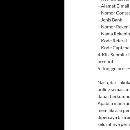
– Alamat E-mail
– Nomor Contact
– Jenis Bank
– Nomor Rekeni
– Nama Rekenin
– Kode Referal
– Kode Captcha
4. Klik Submit 
account.
5. Tunggu proses
Nach, dari laku
online semacam 
dapat berkumpu
Apabila mana an
memiliki arti pe
dipercaya bisa 
seluruhnya perma