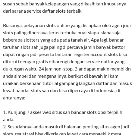
susah sebab banyak kelapangan yang dikasihkan khususnya
dari sarana service daftar slots terbaik.
Biasanya, pelayanan slots online yang disiapkan oleh agen judi
slots paling dipercaya terus terbuka buat siapa-siapa saja
beberapa slotters yang ada pada tanah air. Apa lagi, bandar
taruhan slots sah juga paling dipercaya jamin banyak bettor
dapat ringan jadi peserta lantaran register account slots bisa
dituruti dengan gratis dibarengi dengan service daftar yang
dukungan waktu 24 jam non-stop. Biar dapat makin membikin
anda simpel dan mengenalinya, berikut di bawah ini kami
uraikan berkenaan tutorial gampang langkah daftar dan masuk
lewat bandar slots sah dan bisa dipercaya di Indonesia, di
antaranya:
1. Kunjungi / akses web situs sah bandar slots opsi terpilih
anda.
2. Sesudahnya anda masuk di halaman penting situs agen judi
slots, registrasi bisa dikerjakan lewat cara mengeklik menu