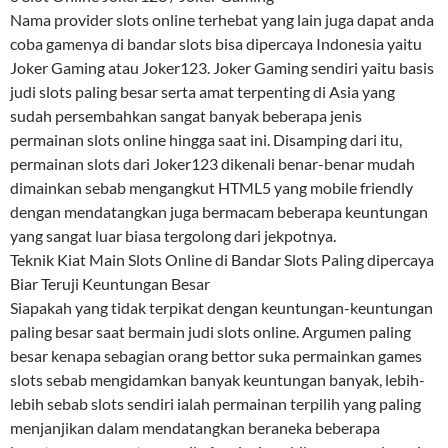
Nama provider slots online terhebat yang lain juga dapat anda
coba gamenya di bandar slots bisa dipercaya Indonesia yaitu
Joker Gaming atau Joker123. Joker Gaming sendiri yaitu basis
judi slots paling besar serta amat terpenting di Asia yang
sudah persembahkan sangat banyak beberapa jenis
permainan slots online hingga saat ini. Disamping dari itu,
permainan slots dari Joker123 dikenali benar-benar mudah
dimainkan sebab mengangkut HTML5 yang mobile friendly
dengan mendatangkan juga bermacam beberapa keuntungan
yang sangat luar biasa tergolong dari jekpotnya.
Teknik Kiat Main Slots Online di Bandar Slots Paling dipercaya
Biar Teruji Keuntungan Besar
Siapakah yang tidak terpikat dengan keuntungan-keuntungan
paling besar saat bermain judi slots online. Argumen paling
besar kenapa sebagian orang bettor suka permainkan games
slots sebab mengidamkan banyak keuntungan banyak, lebih-
lebih sebab slots sendiri ialah permainan terpilih yang paling
menjanjikan dalam mendatangkan beraneka beberapa