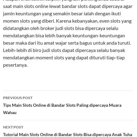
saat main slots online lewat bandar slots dapat dipercaya agar
jamin keuntungan yang semakin besar ialah dengan ikuti
momen slots yang diberi. Karena kebanyakan, even slots yang
didatangkan oleh broker judi slots bisa dipercaya selalu
mendatangkan bisa lebih banyak keuntungan-keuntungan
besar maka dari itu amat wajar serta bagus untuk anda turuti.
Lebih-lebih di biro judi slots dapat dipercaya selalu banyak
mendatangkan moment slots yang dapat dituruti tiap-tiap
pesertanya.
Post
PREVIOUS POST
navigation
Tips Main Slots Online di Bandar Slots Paling dipercaya Muara
Wahau
NEXT POST
Tutorial Main Slots Online di Bandar Slots Bisa dipercaya Anak Tuha