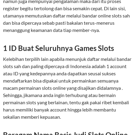
namun juga mempunyai pengalaman maka dari itu proses
register begitu tertolong dan bisa semakin cepat. Di lain sisi,
utamanya memutuskan daftar melalui bandar online slots sah
dan bisa dipercaya sebab pasti bakalan terus-menerus
menanggung keamanan data tiap member-nya.
1 ID Buat Seluruhnya Games Slots
Kelebihan terpilih lain apabila menunjuk daftar melalui bandar
slots sah dan paling dipercaya di Indonesia adalah 1 account
atau ID yang kedepannya anda dapatkan seusai sukses
mendaftarkan bisa dipakai untuk permainkan semuanya
macam permainan slots online yang disajikan didalamnya .
Sehingga, jikamana anda ingin terhubung atau bermain
permainan slots yang berlainan, tentu gak pakai ribet kembali
harus memiliki banyak account hingga lebih membantu
sekalian memberi kepuasan.
Beragam Nama Basis Judi Slots Online