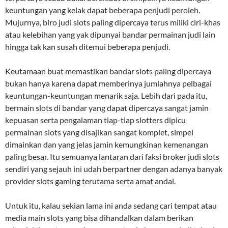
keuntungan yang kelak dapat beberapa penjudi peroleh.
Mujurnya, biro judi slots paling dipercaya terus miliki ciri-khas
atau kelebihan yang yak dipunyai bandar permainan judi lain
hingga tak kan susah ditemui beberapa penjudi.
Keutamaan buat memastikan bandar slots paling dipercaya
bukan hanya karena dapat memberinya jumlahnya pelbagai
keuntungan-keuntungan menarik saja. Lebih dari pada itu,
bermain slots di bandar yang dapat dipercaya sangat jamin
kepuasan serta pengalaman tiap-tiap slotters dipicu
permainan slots yang disajikan sangat komplet, simpel
dimainkan dan yang jelas jamin kemungkinan kemenangan
paling besar. Itu semuanya lantaran dari faksi broker judi slots
sendiri yang sejauh ini udah berpartner dengan adanya banyak
provider slots gaming terutama serta amat andal.
Untuk itu, kalau sekian lama ini anda sedang cari tempat atau
media main slots yang bisa dihandalkan dalam berikan