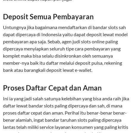
Deposit Semua Pembayaran
Untungnya jika bagaimana mendaftarkan di bandar slots sah
dapat dipercaya di Indonesia yaitu dapat deposit lewat model
pembayaran apa saja. Sebab, agen judi slots online paling
dipercaya menyiapkan seluruh tipe cara pembayaran yang
komplet maka bisa selalu disinkronkan oleh semuanya
member-nya baik itu daftar melalui deposit pulsa, rekening
bank atau barangkali deposit lewat e-wallet.
Proses Daftar Cepat dan Aman
Ini ia yang jadi salah satunya kelebihan yang bisa anda raih jika
daftar lewat bandar slots paling dipercaya dan sah, di mana
proses daftar cepat dan aman. Perihal itu benar-benar benar-
benar alamiah, ingat bandar taruhan slots paling dipercaya
lantas telah miliki service layanan konsumen yang paling kritis