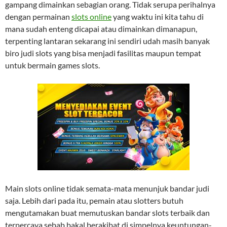
gampang dimainkan sebagian orang. Tidak serupa perihalnya
dengan permainan
slots online
yang waktu ini kita tahu di
mana sudah enteng dicapai atau dimainkan dimanapun,
terpenting lantaran sekarang ini sendiri udah masih banyak
biro judi slots yang bisa menjadi fasilitas maupun tempat
untuk bermain games slots.
Main slots online tidak semata-mata menunjuk bandar judi
saja. Lebih dari pada itu, pemain atau slotters butuh
mengutamakan buat memutuskan bandar slots terbaik dan
terpercaya sebab bakal berakibat di simpelnya keuntungan-