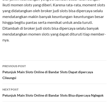
ikuti momen slots yang diberi. Karena rata-rata, moment slots
yang didatangkan oleh broker judi slots bisa dipercaya selalu
mendatangkan makin banyak keuntungan-keuntungan besar
hingga begitu pantas serta memikat untuk anda turuti.
Ditambah di broker judi slots bisa dipercaya selalu banyak
mendatangkan momen slots yang dapat dituruti tiap member-
nya.
Post
PREVIOUS POST
navigation
Petunjuk Main Slots Online di Bandar Slots Dapat dipercaya
Cileungsi
NEXT POST
Petunjuk Main Slots Online di Bandar Slots Bisa dipercaya Nglegok