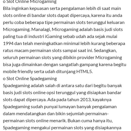
o Slot Online Microgaming
Bila inginkan kepuasan serta pengalaman lebih di saat main
slots online di bandar slots dapat dipercaya, karena itu anda
perlu coba beberapa tipe permainan slots terunggul keluaran
Microgaming. Manalagi, Microgaming adalah basis judi slots
paling tua di industri iGaming sebab udah ada sejak mulai
1994 dan telah meningkatkan minimal lebih kurang beberapa
ratus macam permainan slots sampai saat ini. Sedangkan,
seluruh permainan slots yang dibikin provider Microgaming
bisa juga dimainkan dengan sangatlah gampang karena begitu
mobile friendly serta udah ditunjang HTML5.
o Slot Online Spadegaming
Spadegaming adalah salah di antara satu dari begitu banyak
basis judi slots online opsi terunggul yang disiapkan bandar
slots dapat dipercaya. Ada pada tahun 2013, kayaknya
Spadegaming sudah punyai lumayan banyak pengalaman
dalam mendatangkan dan bikin sejumlah permainan-
permainan slots online menarik. Bukan cuma hanya itu,
Spadegaming mengakui permainan slots yang disiapkannya