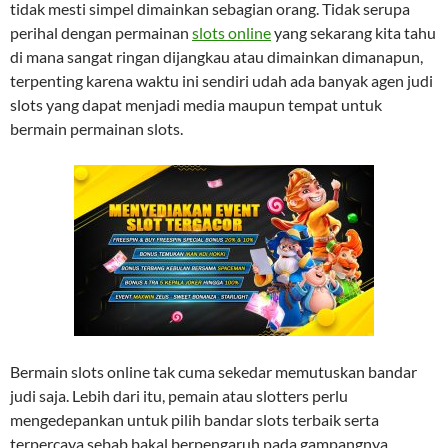
tidak mesti simpel dimainkan sebagian orang. Tidak serupa
perihal dengan permainan
slots online
yang sekarang kita tahu
di mana sangat ringan dijangkau atau dimainkan dimanapun,
terpenting karena waktu ini sendiri udah ada banyak agen judi
slots yang dapat menjadi media maupun tempat untuk
bermain permainan slots.
Bermain slots online tak cuma sekedar memutuskan bandar
judi saja. Lebih dari itu, pemain atau slotters perlu
mengedepankan untuk pilih bandar slots terbaik serta
terpercaya sebab bakal berpengaruh pada gampangnya