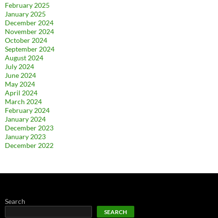
February 2025
January 2025
December 2024
November 2024
October 2024
September 2024
August 2024
July 2024
June 2024
May 2024
April 2024
March 2024
February 2024
January 2024
December 2023
January 2023
December 2022
Search
SEARCH