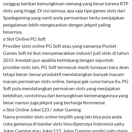
sanggup berikan kemungkinan menang yang besar karena RTP
slots yang tinggi. Di sisi lainnya, apa saja tipe games slots dari
Spadegaming yang nanti anda permainkan tentu menjajakan
pengalaman lebih mengesankan dengan jekpot paling
besarnya.
o Slot Online PG Soft
Provider slots online PG Soft atau yang namanya Pocket
Games Soft ini ikut menyemarakkan industri judi slots di tahun
2015. Kendati pun apabila ketimbang dengan sejumlah
provider slots lain, PG Soft termasuk masih lumayan baru akan
tetapi benar-benar produktif mendatangkan banyak macam-
macam permainan slots online. Sampai gak cuma hanya itu, PG
Soft pula mendatangkan permainan slots yang menjajakan
kelebihan, contohnya dari kemungkinan kemenangannya yang
besar namun juga jekpot yang berharga fenomenal.
o Slot Online Joker123 / Joker Gaming
Nama provider slots online terpilih yang lain bisa pula anda
coba gamenya di bandar slots bisa dipercaya Indonesia yaitu
Joker Gaming atau Joker123. Joker Gaming sendiri yaitu basis