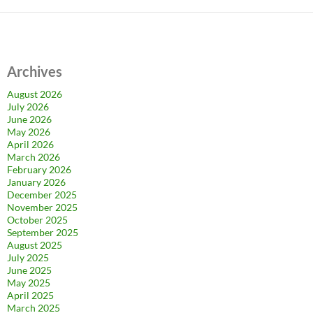
Archives
August 2026
July 2026
June 2026
May 2026
April 2026
March 2026
February 2026
January 2026
December 2025
November 2025
October 2025
September 2025
August 2025
July 2025
June 2025
May 2025
April 2025
March 2025