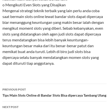
o Mengikuti Even Slots yang Disajikan
Mengenai strategi teknik terbaik yang lain perlu anda coba
saat bermain slots online lewat bandar slots dapat dipercaya
biar menanggung keuntungan yang makin besar ialah dengan
mengikut moment slots yang diberi. Sebab kebanyakan, even
slots yang didatangkan oleh agen judi slots dapat dipercaya
terus mendatangkan bisa lebih banyak keuntungan-
keuntungan besar maka dari itu benar-benar patut dan
memikat buat anda turuti. Lebih di biro judi slots bisa
dipercaya selalu banyak mendatangkan momen slots yang
dapat dituruti tiap anggotanya.
Post
PREVIOUS POST
navigation
Tips Main Slots Online di Bandar Slots Bisa dipercaya Tambang Ulang
NEXT POST