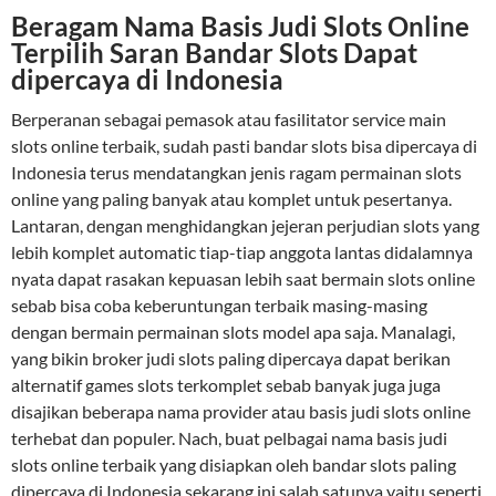
Beragam Nama Basis Judi Slots Online
Terpilih Saran Bandar Slots Dapat
dipercaya di Indonesia
Berperanan sebagai pemasok atau fasilitator service main
slots online terbaik, sudah pasti bandar slots bisa dipercaya di
Indonesia terus mendatangkan jenis ragam permainan slots
online yang paling banyak atau komplet untuk pesertanya.
Lantaran, dengan menghidangkan jejeran perjudian slots yang
lebih komplet automatic tiap-tiap anggota lantas didalamnya
nyata dapat rasakan kepuasan lebih saat bermain slots online
sebab bisa coba keberuntungan terbaik masing-masing
dengan bermain permainan slots model apa saja. Manalagi,
yang bikin broker judi slots paling dipercaya dapat berikan
alternatif games slots terkomplet sebab banyak juga juga
disajikan beberapa nama provider atau basis judi slots online
terhebat dan populer. Nach, buat pelbagai nama basis judi
slots online terbaik yang disiapkan oleh bandar slots paling
dipercaya di Indonesia sekarang ini salah satunya yaitu seperti