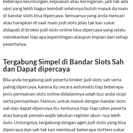
beberapa keuntungan, kepuasan atau keringanan, jadi tak ada
opsi yang lebih bagus kembali selainnya butuh masuk da main
di bandar slots bisa dipercaya. Semuanya yang anda mencari
atau harapkan di saat main judi slots jelas tak kan sukar
didapati di broker judi slots online bisa dipercaya yang selalu
menekankan tiap apa kepentingan ataupun impian dari setiap
pesertanya.
Tergabung Simpel di Bandar Slots Sah
dan Dapat dipercaya
Bila anda tergabung jadi peserta broker judi slots sah serta
paling dipercaya, karena itu secara automatis tiap beberapa
jenis permainan slots online didalamnya udah bus anda cicipi
serta permainkan. Namun, untuk masuk dengan bandar slots
sah dan dapat dipercaya itu, tentunya tiap-tiap calon peserta
atau banyak pemain wajib lakukan register akun-nya lebih
dulu. Untungnya, tergabung dengan agen judi slots yang bisa
dipercaya dan sah tak kan membuat beberapa slotters sukar