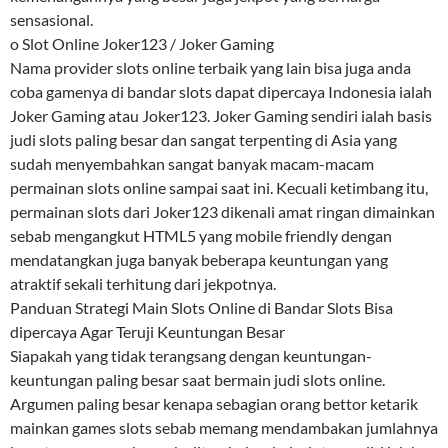
sensasional.
o Slot Online Joker123 / Joker Gaming
Nama provider slots online terbaik yang lain bisa juga anda
coba gamenya di bandar slots dapat dipercaya Indonesia ialah
Joker Gaming atau Joker123. Joker Gaming sendiri ialah basis
judi slots paling besar dan sangat terpenting di Asia yang
sudah menyembahkan sangat banyak macam-macam
permainan slots online sampai saat ini. Kecuali ketimbang itu,
permainan slots dari Joker123 dikenali amat ringan dimainkan
sebab mengangkut HTML5 yang mobile friendly dengan
mendatangkan juga banyak beberapa keuntungan yang
atraktif sekali terhitung dari jekpotnya.
Panduan Strategi Main Slots Online di Bandar Slots Bisa
dipercaya Agar Teruji Keuntungan Besar
Siapakah yang tidak terangsang dengan keuntungan-
keuntungan paling besar saat bermain judi slots online.
Argumen paling besar kenapa sebagian orang bettor ketarik
mainkan games slots sebab memang mendambakan jumlahnya