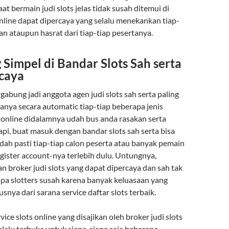
at bermain judi slots jelas tidak susah ditemui di
online dapat dipercaya yang selalu menekankan tiap-
an ataupun hasrat dari tiap-tiap pesertanya.
Simpel di Bandar Slots Sah serta
rcaya
gabung jadi anggota agen judi slots sah serta paling
anya secara automatic tiap-tiap beberapa jenis
 online didalamnya udah bus anda rasakan serta
pi, buat masuk dengan bandar slots sah serta bisa
udah pasti tiap-tiap calon peserta atau banyak pemain
gister account-nya terlebih dulu. Untungnya,
 broker judi slots yang dapat dipercaya dan sah tak
apa slotters susah karena banyak keluasaan yang
snya dari sarana service daftar slots terbaik.
ice slots online yang disajikan oleh broker judi slots
elalu terbuka untuk siapa-siapa saja beberapa