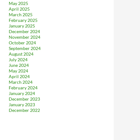
May 2025
April 2025
March 2025
February 2025
January 2025
December 2024
November 2024
October 2024
September 2024
August 2024
July 2024
June 2024
May 2024
April 2024
March 2024
February 2024
January 2024
December 2023
January 2023
December 2022