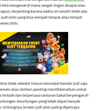
i kita mengenal di mana sangat ringan dicapai atau
apun, terpenting karena waktu ini sendiri telah ada
 judi slots yang bisa menjadi tempat atau tempat
ames slots.
line tidak sekedar hanya menunjuk bandar judi saja.
pemain atau slotters penting menitikberatkan untuk
ts terbaik dan terpercaya lantaran bakal berpengaruh
euntungan-keuntungan yang kelak dapat banyak
 Untungnya, broker judi slots paling dipercaya