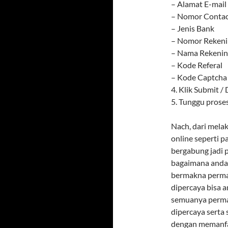
– Alamat E-mail
– Nomor Contact
– Jenis Bank
– Nomor Rekeni
– Nama Rekenin
– Kode Referal
– Kode Captcha
4. Klik Submit /
5. Tunggu proses
Nach, dari mela
online seperti p
bergabung jadi 
bagaimana anda 
bermakna permain
dipercaya bisa 
semuanya permai
dipercaya serta 
dengan memanfaa