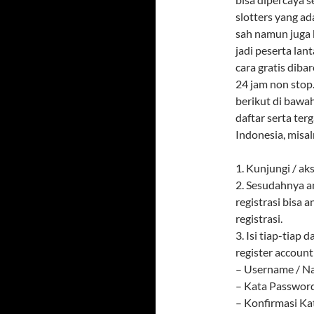
slotters yang ad
sah namun juga 
jadi peserta lan
cara gratis dib
24 jam non stop.
berikut di bawah
daftar serta ter
Indonesia, misal
1. Kunjungi / aks
2. Sesudahnya an
registrasi bisa
registrasi.
3. Isi tiap-tiap 
register accoun
– Username / N
– Kata Passwor
– Konfirmasi Ka