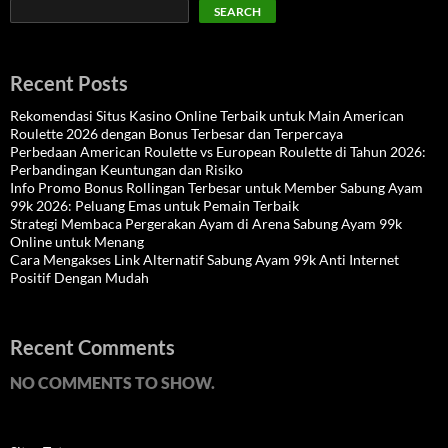
SEARCH
Recent Posts
Rekomendasi Situs Kasino Online Terbaik untuk Main American
Roulette 2026 dengan Bonus Terbesar dan Terpercaya
Perbedaan American Roulette vs European Roulette di Tahun 2026:
Perbandingan Keuntungan dan Risiko
Info Promo Bonus Rollingan Terbesar untuk Member Sabung Ayam
99k 2026: Peluang Emas untuk Pemain Terbaik
Strategi Membaca Pergerakan Ayam di Arena Sabung Ayam 99k
Online untuk Menang
Cara Mengakses Link Alternatif Sabung Ayam 99k Anti Internet
Positif Dengan Mudah
Recent Comments
NO COMMENTS TO SHOW.