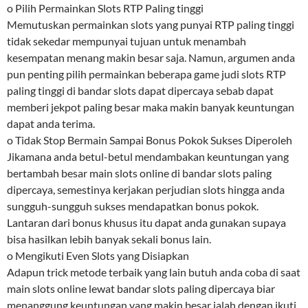
o Pilih Permainkan Slots RTP Paling tinggi
Memutuskan permainkan slots yang punyai RTP paling tinggi
tidak sekedar mempunyai tujuan untuk menambah
kesempatan menang makin besar saja. Namun, argumen anda
pun penting pilih permainkan beberapa game judi slots RTP
paling tinggi di bandar slots dapat dipercaya sebab dapat
memberi jekpot paling besar maka makin banyak keuntungan
dapat anda terima.
o Tidak Stop Bermain Sampai Bonus Pokok Sukses Diperoleh
Jikamana anda betul-betul mendambakan keuntungan yang
bertambah besar main slots online di bandar slots paling
dipercaya, semestinya kerjakan perjudian slots hingga anda
sungguh-sungguh sukses mendapatkan bonus pokok.
Lantaran dari bonus khusus itu dapat anda gunakan supaya
bisa hasilkan lebih banyak sekali bonus lain.
o Mengikuti Even Slots yang Disiapkan
Adapun trick metode terbaik yang lain butuh anda coba di saat
main slots online lewat bandar slots paling dipercaya biar
menanggung keuntungan yang makin besar ialah dengan ikuti