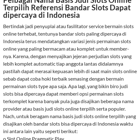
Terpilih Referensi Bandar Slots Dapat
dipercaya di Indonesia
Bertindak jadi penyuplai atau fasilitator service bermain slots
online terhebat, tentunya bandar slots paling dipercaya di
Indonesia terus mendatangkan variasi jenis permainan slots
online yang paling bermacam atau komplet untuk member-
nya. Karena, dengan menyajikan jejeran perjudian slots yang
lebih komplet automatic tiap anggota lantas didalamnya
pastilah dapat merasai kepuasan lebih di saat main slots online
sebab dapat coba hoki terbaik semasing dengan bermain
permainan slots type apa saja. Apa lagi, yang bikin biro judi
slots bisa dipercaya dapat memberi opsi permainan slots
terkomplet karena banyak pula juga disajikan beberapa nama
provider atau basis judi slots online terpilih serta populer.
Nach, untuk beragam nama basis judi slots online terpilih yang
disajikan oleh bandar slots bisa dipercaya di Indonesia waktu
ini antara lain yaitu seperti berikut:
o Slot Online Pragmatic Play