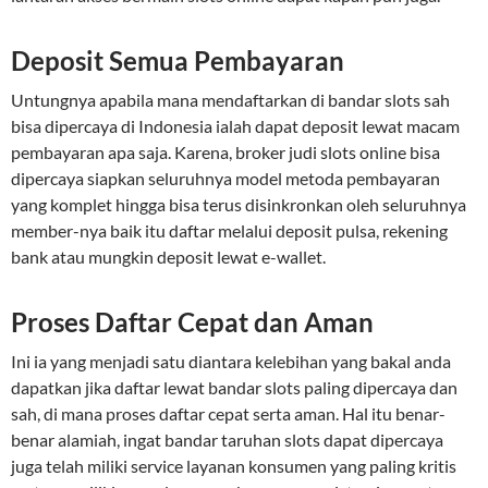
Deposit Semua Pembayaran
Untungnya apabila mana mendaftarkan di bandar slots sah
bisa dipercaya di Indonesia ialah dapat deposit lewat macam
pembayaran apa saja. Karena, broker judi slots online bisa
dipercaya siapkan seluruhnya model metoda pembayaran
yang komplet hingga bisa terus disinkronkan oleh seluruhnya
member-nya baik itu daftar melalui deposit pulsa, rekening
bank atau mungkin deposit lewat e-wallet.
Proses Daftar Cepat dan Aman
Ini ia yang menjadi satu diantara kelebihan yang bakal anda
dapatkan jika daftar lewat bandar slots paling dipercaya dan
sah, di mana proses daftar cepat serta aman. Hal itu benar-
benar alamiah, ingat bandar taruhan slots dapat dipercaya
juga telah miliki service layanan konsumen yang paling kritis