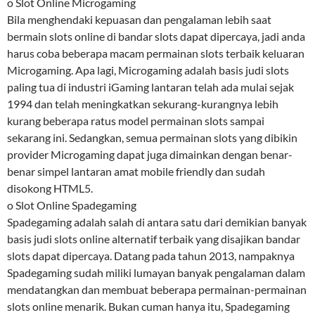
o Slot Online Microgaming
Bila menghendaki kepuasan dan pengalaman lebih saat
bermain slots online di bandar slots dapat dipercaya, jadi anda
harus coba beberapa macam permainan slots terbaik keluaran
Microgaming. Apa lagi, Microgaming adalah basis judi slots
paling tua di industri iGaming lantaran telah ada mulai sejak
1994 dan telah meningkatkan sekurang-kurangnya lebih
kurang beberapa ratus model permainan slots sampai
sekarang ini. Sedangkan, semua permainan slots yang dibikin
provider Microgaming dapat juga dimainkan dengan benar-
benar simpel lantaran amat mobile friendly dan sudah
disokong HTML5.
o Slot Online Spadegaming
Spadegaming adalah salah di antara satu dari demikian banyak
basis judi slots online alternatif terbaik yang disajikan bandar
slots dapat dipercaya. Datang pada tahun 2013, nampaknya
Spadegaming sudah miliki lumayan banyak pengalaman dalam
mendatangkan dan membuat beberapa permainan-permainan
slots online menarik. Bukan cuman hanya itu, Spadegaming