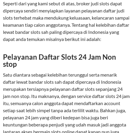
Seperti dari yang kami sebut di atas, broker judi slots dapat
dipercaya sendiri menyiapkan layanan pelayanan daftar judi
slots terhebat maka mendukung keluasaan, kelancaran sampai
keamanan tiap calon anggotanya. Tentang hal kelebihan daftar
lewat bandar slots sah paling dipercaya di Indonesia yang
dapat anda temukan misalnya berikut ini adalah:
Pelayanan Daftar Slots 24 Jam Non
stop
Satu diantara sebagai kelebihan terunggul serta menarik
daftar lewat bandar slots sah dapat dipercaya di Indonesia
merupakan tersiapnya pelayanan daftar slots sepanjang 24
jam non stop. Itu maknanya, dengan service daftar slots 24 jam
itu, semuanya calon anggota dapat mendaftarkan account
setiap saat lebih simpel tanpa ada terlilit waktu. Bahkan juga,
pelayanan 24 jam yang diberi kedepan bisa juga beri
keuntungan beberapa penjudi yang udah masuk jadi anggota
lantaran akses bermain slots online dapat kapan pun juga.